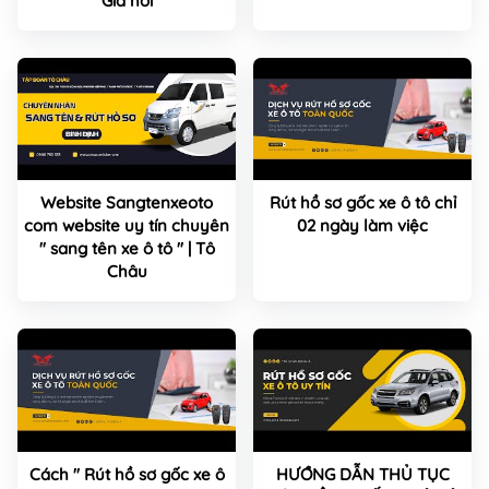
Giá hời
Website Sangtenxeoto
Rút hồ sơ gốc xe ô tô chỉ
com website uy tín chuyên
02 ngày làm việc
" sang tên xe ô tô " | Tô
Châu
Cách " Rút hồ sơ gốc xe ô
HƯỚNG DẪN THỦ TỤC