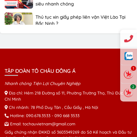
siêu nhanh chóng
Thủ tục xin giấy phép liên vận Việt Lào Tại
Bắc Ninh ?
Tô Châu đông á group chuyên làm giấy
phép liên vận Việt Lào chỉ 2 ngày
Tô Châu Đông Á Chuyên rút hồ sơ gốc xe ô
tô nhanh nhất tại Hồ Chí Minh
1
TẬP ĐOÀN TÔ CHÂU ĐÔNG Á
Nhanh chóng Tiện Lợi Chuyên Nghiệp
2
Địa chỉ: Hẻm 218 Đường số 11, Phường Trường Thọ, Thủ Đức , Hồ
Chí Minh
Chi nhánh: 78 Phố Duy Tân , Cầu Giấy , Hà Nội
Hotline:
090.678.3533
-
090 668 3533
Email:
tochauvietnam@gmail.com
Giấy chứng nhận ĐKKD số 3603349269 do Sở Kế hoạch và Đầu tư