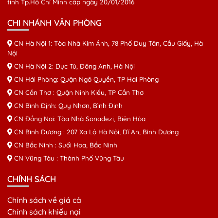
tỉnh Tp.Hồ Chí Minh cấp ngày 20/01/2016
CHI NHÁNH VĂN PHÒNG
CN Hà Nội 1: Tòa Nhà Kim Ánh, 78 Phố Duy Tân, Cầu Giấy, Hà
Nội
CN Hà Nội 2: Dục Tú, Đông Anh, Hà Nội
CN Hải Phòng: Quận Ngô Quyền, TP Hải Phòng
CN Cần Thơ : Quận Ninh Kiều, TP Cần Thơ
CN Bình Định: Quy Nhơn, Bình Định
CN Đồng Nai: Tòa Nhà Sonadezi, Biên Hòa
CN Bình Dương : 207 Xa Lộ Hà Nội, Dĩ An, Bình Dương
CN Bắc Ninh : Suối Hoa, Bắc Ninh
CN Vũng Tàu : Thành Phố Vũng Tàu
CHÍNH SÁCH
Chính sách về giá cả
Chính sách khiếu nại