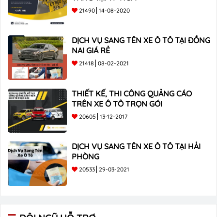
21490
14-08-2020
DỊCH VỤ SANG TÊN XE Ô TÔ TẠI ĐỒNG
NAI GIÁ RẺ
21418
08-02-2021
THIẾT KẾ, THI CÔNG QUẢNG CÁO
TRÊN XE Ô TÔ TRỌN GÓI
20605
13-12-2017
DỊCH VỤ SANG TÊN XE Ô TÔ TẠI HẢI
PHÒNG
20533
29-03-2021