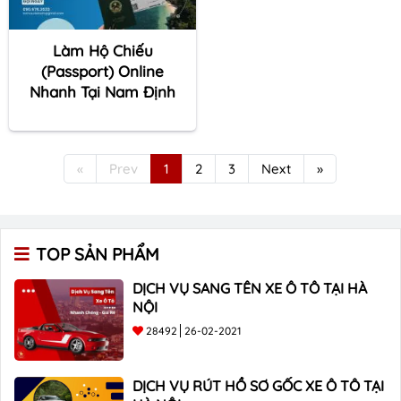
Làm Hộ Chiếu
(Passport) Online
Nhanh Tại Nam Định
«
Prev
1
2
3
Next
»
TOP SẢN PHẨM
DỊCH VỤ SANG TÊN XE Ô TÔ TẠI HÀ
NỘI
28492
26-02-2021
DỊCH VỤ RÚT HỒ SƠ GỐC XE Ô TÔ TẠI