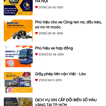
HÀ NỘI
25136
26-02-2021
Phù hiệu cho xe Công ten nơ, đầu kéo,
sơ mi rơ moóc
23108
30-05-2018
Phù hiệu xe hợp đồng
22503
02-06-2018
Giấy phép liên vận Việt - Lào
21910
04-11-2019
DỊCH VỤ XIN CẤP ĐỔI BIỂN SỐ MÀU
VÀNG TẠI TP HCM