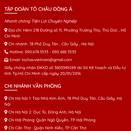
TẬP ĐOÀN TÔ CHÂU ĐÔNG Á
Nhanh chóng Tiện Lợi Chuyên Nghiệp
Địa chỉ: Hẻm 218 Đường số 11, Phường Trường Thọ, Thủ Đức , Hồ
Chí Minh
Chi nhánh: 78 Phố Duy Tân , Cầu Giấy , Hà Nội
Hotline:
090.678.3533
-
090 668 3533
Email:
tochauvietnam@gmail.com
Giấy chứng nhận ĐKKD số 3603349269 do Sở Kế hoạch và Đầu tư
tỉnh Tp.Hồ Chí Minh cấp ngày 20/01/2016
CHI NHÁNH VĂN PHÒNG
CN Hà Nội 1: Tòa Nhà Kim Ánh, 78 Phố Duy Tân, Cầu Giấy, Hà
Nội
CN Hà Nội 2: Dục Tú, Đông Anh, Hà Nội
CN Hải Phòng: Quận Ngô Quyền, TP Hải Phòng
CN Cần Thơ : Quận Ninh Kiều, TP Cần Thơ