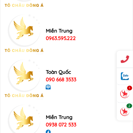
Miền Trung
0963.595.222
Toàn Quốc
090 668 3533
1
2
Miền Trung
0938 072 533