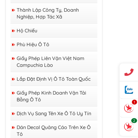
Thành Lập Công Ty, Doanh
Nghiệp, Hợp Tác Xã
Hộ Chiếu
Phù Hiệu Ô Tô
Giấy Phép Liên Vận Việt Nam
Campuchia Lào
Lắp Đặt Định Vị Ô Tô Toàn Quốc
Giấy Phép Kinh Doanh Vận Tải
Bằng Ô Tô
1
Dịch Vụ Sang Tên Xe Ô Tô Uy Tín
2
Dán Decal Quảng Cáo Trên Xe Ô
Tô