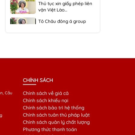
vận Việt Lào...
Tô Châu đông á group
chuyên làm giấy phép...
Tô Châu Đông Á Chuyên
rút hồ sơ gốc xe ô...
CHÍNH SÁCH
n, Cầu
Chính sách về giá cả
Chính sách khiếu nại
Chính sách bảo trì hệ thống
Chính sách tuân thủ pháp luật
g
Chính sách quản lý chất lượng
Phương thức thanh toán