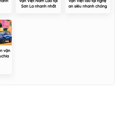
hanh
vận Việt Nam Lào tại
vận Việt lào tại nghệ
Sơn La nhanh nhất
an siêu nhanh chóng
ên vận
uchia