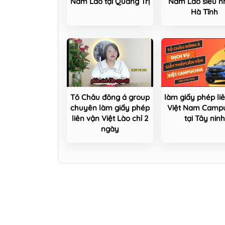
Nam Lào tại Quảng Trị
Nam Lào siêu n
Hà Tĩnh
Tô Châu đông á group
làm giấy phép li
chuyên làm giấy phép
Việt Nam Camp
liên vận Việt Lào chỉ 2
tại Tây ninh
ngày