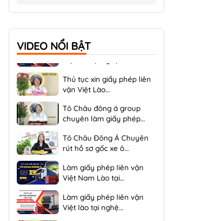
Làm giấy phép liên vận
Việt Nam Lào tại...
Làm giấy phép liên vận
VIDEO NỔI BẬT
Việt lào tại nghệ...
Thủ tục xin giấy phép liên
vận Việt Lào...
Tô Châu đông á group
chuyên làm giấy phép...
Tô Châu Đông Á Chuyên
rút hồ sơ gốc xe ô...
Làm giấy phép liên vận
Việt Nam Lào tại...
Làm giấy phép liên vận
Việt lào tại nghệ...
Thủ tục xin giấy phép liên