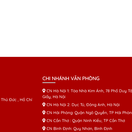
CHI NHÁNH VĂN PHÒNG
CN Hà Nội 1: Tòa Nhà Kim Ánh, 78 Phố Duy Tâ
Giấy, Hà Nội
 Thủ Đức , Hồ Chí
CN Hà Nội 2: Dục Tú, Đông Anh, Hà Nội
CN Hải Phòng: Quận Ngô Quyền, TP Hải Phòn
CN Cần Thơ : Quận Ninh Kiều, TP Cần Thơ
CN Bình Định: Quy Nhơn, Bình Định