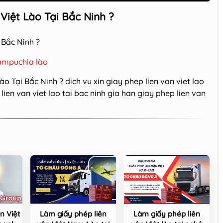
 Việt Lào Tại Bắc Ninh ?
i Bắc Ninh ?
ampuchia lào
Lào Tại Bắc Ninh ?
dich vu xin giay phep lien van viet lao
ien van viet lao tai bac ninh
gia han giay phep lien van
n Việt
Làm giấy phép liên
Làm giấy phép liên