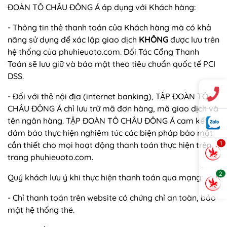
ĐOÀN TÔ CHÂU ĐÔNG Á áp dụng với Khách hàng:
- Thông tin thẻ thanh toán của Khách hàng mà có khả
năng sử dụng để xác lập giao dịch
KHÔNG
được lưu trên
hệ thống của phuhieuoto.com. Đối Tác Cổng Thanh
Toán sẽ lưu giữ và bảo mật theo tiêu chuẩn quốc tế PCI
DSS.
- Đối với thẻ nội địa (internet banking), TẬP ĐOÀN TÔ
CHÂU ĐÔNG Á chỉ lưu trữ mã đơn hàng, mã giao dịch và
tên ngân hàng. TẬP ĐOÀN TÔ CHÂU ĐÔNG Á cam kết
đảm bảo thực hiện nghiêm túc các biện pháp bảo mật
1
cần thiết cho mọi hoạt động thanh toán thực hiện trên
trang phuhieuoto.com.
2
Quý khách lưu ý khi thực hiện thanh toán qua mạng:
- Chỉ thanh toán trên website có chứng chỉ an toàn, bảo
mật hệ thống thẻ.