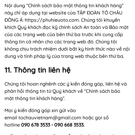
Nội dung “Chính sách bảo mật thông tin khách hàng”
này chỉ áp dụng tại website của TẬP ĐOÀN TÔ CHÂU
ĐÔNG Á: https://phuhieuoto.com. Chúng tôi khuyến
khích Quý khách đọc kỹ chính sách An toàn và Bảo mật
của các trang web của bên thứ ba trước khi cung cấp
thông tin cá nhân cho các trang web đó. Chúng tôi
không chịu trách nhiệm dưới bất kỳ hình thức nào về nội
dung và tính pháp lý của trang web thuộc bên thứ ba.
11. Thông tin liên hệ
Chúng tôi hoan nghênh các ý kiến đóng góp, liên hệ và
phản hồi thông tin từ Quý khách về “Chính sách bảo
mật thông tin khách hàng”.
Mọi ý kiến đóng góp xin gửi vào
email
tochauvietnam@gmail.com
hoặc gọi số
hotline
090 678 3533 - 090 668 3533.