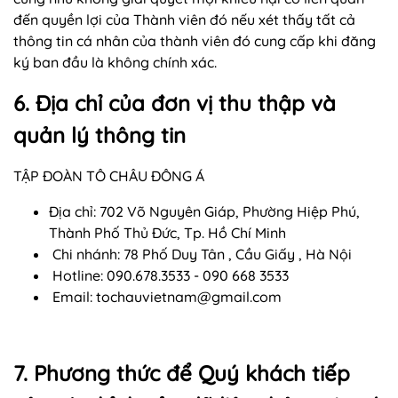
đến quyền lợi của Thành viên đó nếu xét thấy tất cả
thông tin cá nhân của thành viên đó cung cấp khi đăng
ký ban đầu là không chính xác.
6. Địa chỉ của đơn vị thu thập và
quản lý thông tin
TẬP ĐOÀN TÔ CHÂU ĐÔNG Á
Địa chỉ: 702 Võ Nguyên Giáp, Phường Hiệp Phú,
Thành Phố Thủ Đức, Tp. Hồ Chí Minh
Chi nhánh: 78 Phố Duy Tân , Cầu Giấy , Hà Nội
Hotline: 090.678.3533 - 090 668 3533
Email:
tochauvietnam@gmail.com
7. Phương thức để Quý khách tiếp