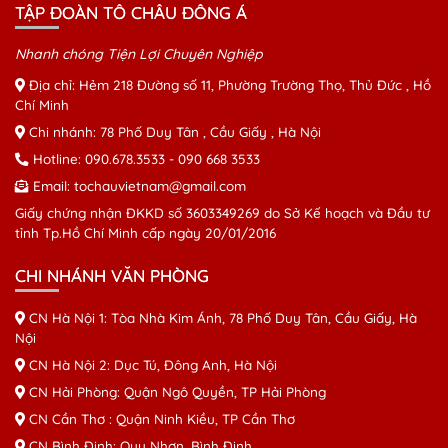
TẬP ĐOÀN TÔ CHÂU ĐÔNG Á
Nhanh chóng Tiện Lợi Chuyên Nghiệp
Địa chỉ: Hẻm 218 Đường số 11, Phường Trường Thọ, Thủ Đức , Hồ
Chí Minh
Chi nhánh: 78 Phố Duy Tân , Cầu Giấy , Hà Nội
Hotline:
090.678.3533
-
090 668 3533
Email:
tochauvietnam@gmail.com
Giấy chứng nhận ĐKKD số 3603349269 do Sở Kế hoạch và Đầu tư
tỉnh Tp.Hồ Chí Minh cấp ngày 20/01/2016
CHI NHÁNH VĂN PHÒNG
CN Hà Nội 1: Tòa Nhà Kim Ánh, 78 Phố Duy Tân, Cầu Giấy, Hà
Nội
CN Hà Nội 2: Dục Tú, Đông Anh, Hà Nội
CN Hải Phòng: Quận Ngô Quyền, TP Hải Phòng
CN Cần Thơ : Quận Ninh Kiều, TP Cần Thơ
CN Bình Định: Quy Nhơn, Bình Định