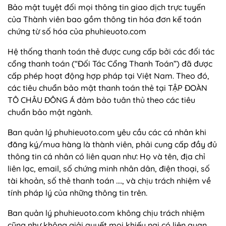
Bảo mật tuyệt đối mọi thông tin giao dịch trực tuyến
của Thành viên bao gồm thông tin hóa đơn kế toán
chứng từ số hóa của phuhieuoto.com
Hệ thống thanh toán thẻ được cung cấp bởi các đối tác
cổng thanh toán (“Đối Tác Cổng Thanh Toán”) đã được
cấp phép hoạt động hợp pháp tại Việt Nam. Theo đó,
các tiêu chuẩn bảo mật thanh toán thẻ tại TẬP ĐOÀN
TÔ CHÂU ĐÔNG Á đảm bảo tuân thủ theo các tiêu
chuẩn bảo mật ngành.
Ban quản lý phuhieuoto.com yêu cầu các cá nhân khi
đăng ký/mua hàng là thành viên, phải cung cấp đầy đủ
thông tin cá nhân có liên quan như: Họ và tên, địa chỉ
liên lạc, email, số chứng minh nhân dân, điện thoại, số
tài khoản, số thẻ thanh toán …., và chịu trách nhiệm về
tính pháp lý của những thông tin trên.
Ban quản lý phuhieuoto.com không chịu trách nhiệm
cũng như không giải quyết mọi khiếu nại có liên quan