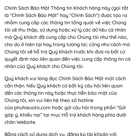
Chính Sách Bảo Mật Thông tin Khách hàng này (gọi tắt
là “Chính Sách Bảo Mật” hay “Chính Sách“) được tạo ra
nhằm cung cấp các thông tin tổng quát về việc Chúng
tôi sẽ thu thập, sử dụng hoặc xử lý các dữ liệu cá nhân
mà Quý khách đã cung cấp cho Chúng tôi như thế nào,
cho dù ở hiện tại hay trong tương lai; cũng như cách mà
Chúng tôi sẽ hỗ trợ Quý khách trước khi đưa ra bất cứ
quyết định nào liên quan đến việc cung cấp thông tin cá
nhân của Quý khách cho Chúng tôi.
Quý khách vui lòng đọc Chính Sách Bảo Mật một cách
cẩn thận. Nếu Quý khách có bất kỳ câu hỏi liên quan
đến các thông tin này hoặc thực tiễn bảo mật của
Chúng tôi, xin vui liên hệ theo số hotline
của phuhieuoto.com hoặc gửi câu hỏi trong phần “Gửi
góp ý, khiếu nại” tại mục Hỗ trợ khách hàng phía dưới
chân Website.
Bằng cách sử dụng dịch vụ, đăng ký tài khoản với