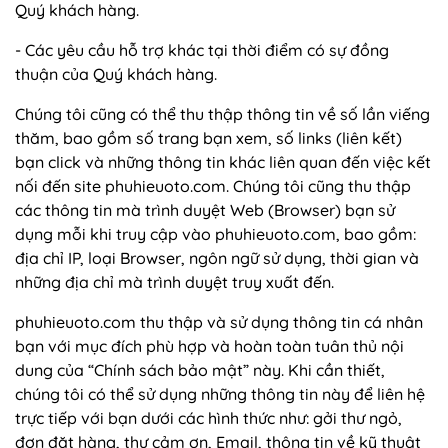
Quý khách hàng.
- Các yêu cầu hỗ trợ khác tại thời điểm có sự đồng
thuận của Quý khách hàng.
Chúng tôi cũng có thể thu thập thông tin về số lần viếng
thăm, bao gồm số trang bạn xem, số links (liên kết)
bạn click và những thông tin khác liên quan đến việc kết
nối đến site phuhieuoto.com. Chúng tôi cũng thu thập
các thông tin mà trình duyệt Web (Browser) bạn sử
dụng mỗi khi truy cập vào phuhieuoto.com, bao gồm:
địa chỉ IP, loại Browser, ngôn ngữ sử dụng, thời gian và
những địa chỉ mà trình duyệt truy xuất đến.
phuhieuoto.com thu thập và sử dụng thông tin cá nhân
bạn với mục đích phù hợp và hoàn toàn tuân thủ nội
dung của “Chính sách bảo mật” này. Khi cần thiết,
chúng tôi có thể sử dụng những thông tin này để liên hệ
trực tiếp với bạn dưới các hình thức như: gởi thư ngỏ,
đơn đặt hàng, thư cảm ơn, Email, thông tin về kỹ thuật