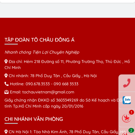
Tô Châu đông á group chuyên làm giấy
phép liên vận Việt Lào chỉ 2 ngày
Tô Châu Đông Á Chuyên rút hồ sơ gốc xe ô
tô nhanh nhất tại Hồ Chí Minh
TẬP ĐOÀN TÔ CHÂU ĐÔNG Á
Nhanh chóng Tiện Lợi Chuyên Nghiệp
Địa chỉ: Hẻm 218 Đường số 11, Phường Trường Thọ, Thủ Đức , Hồ
Chí Minh
Chi nhánh: 78 Phố Duy Tân , Cầu Giấy , Hà Nội
Hotline:
090.678.3533
-
090 668 3533
Email:
tochauvietnam@gmail.com
Giấy chứng nhận ĐKKD số 3603349269 do Sở Kế hoạch và Đầu tư
tỉnh Tp.Hồ Chí Minh cấp ngày 20/01/2016
1
CHI NHÁNH VĂN PHÒNG
2
CN Hà Nội 1: Tòa Nhà Kim Ánh, 78 Phố Duy Tân, Cầu Giấy, Hà