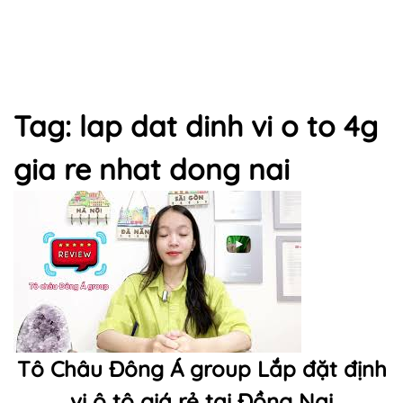
Tag: lap dat dinh vi o to 4g
gia re nhat dong nai
Tô Châu Đông Á group Lắp đặt định
vị ô tô giá rẻ tại Đồng Nai