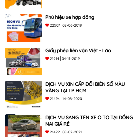
Phù hiệu xe hợp đồng
22507
02-06-2018
Giấy phép liên vận Việt - Lào
21914
04-11-2019
DỊCH VỤ XIN CẤP ĐỔI BIỂN SỐ MÀU
VÀNG TẠI TP HCM
21494
14-08-2020
DỊCH VỤ SANG TÊN XE Ô TÔ TẠI ĐỒNG
NAI GIÁ RẺ
21422
08-02-2021