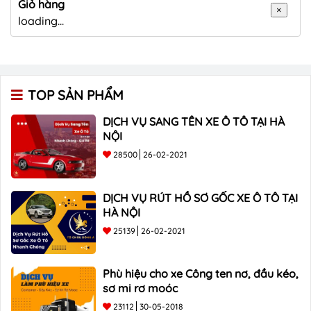
Giỏ hàng
×
loading...
TOP SẢN PHẨM
DỊCH VỤ SANG TÊN XE Ô TÔ TẠI HÀ
NỘI
28500
26-02-2021
DỊCH VỤ RÚT HỒ SƠ GỐC XE Ô TÔ TẠI
HÀ NỘI
25139
26-02-2021
Phù hiệu cho xe Công ten nơ, đầu kéo,
sơ mi rơ moóc
23112
30-05-2018