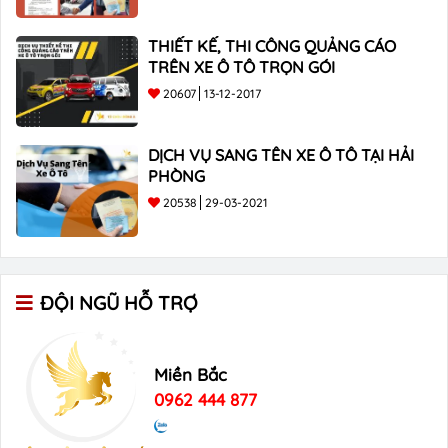
THIẾT KẾ, THI CÔNG QUẢNG CÁO
TRÊN XE Ô TÔ TRỌN GÓI
20607
13-12-2017
DỊCH VỤ SANG TÊN XE Ô TÔ TẠI HẢI
PHÒNG
20538
29-03-2021
ĐỘI NGŨ HỖ TRỢ
Miền Bắc
0962 444 877