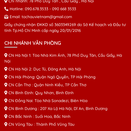
Chi nhánh: 78 Phố Duy Tân , Cầu Giấy , Hà Nội
Hotline:
090.678.3533
-
090 668 3533
Email:
tochauvietnam@gmail.com
Giấy chứng nhận ĐKKD số 3603349269 do Sở Kế hoạch và Đầu tư
tỉnh Tp.Hồ Chí Minh cấp ngày 20/01/2016
CHI NHÁNH VĂN PHÒNG
CN Hà Nội 1: Tòa Nhà Kim Ánh, 78 Phố Duy Tân, Cầu Giấy, Hà
Nội
CN Hà Nội 2: Dục Tú, Đông Anh, Hà Nội
CN Hải Phòng: Quận Ngô Quyền, TP Hải Phòng
CN Cần Thơ : Quận Ninh Kiều, TP Cần Thơ
CN Bình Định: Quy Nhơn, Bình Định
CN Đồng Nai: Tòa Nhà Sonadezi, Biên Hòa
CN Bình Dương : 207 Xa Lộ Hà Nội, Dĩ An, Bình Dương
CN Bắc Ninh : Suối Hoa, Bắc Ninh
CN Vũng Tàu : Thành Phố Vũng Tàu