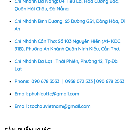
Chi Nhánh Đà Nẵng: 04 Tiểu La, Hòa Cường Bắc,
Quận Hải Châu, Đà Nẵng.
Chi Nhánh Bình Dương: 65 Đường GS1, Đông Hòa, Dĩ
An
Chi Nhánh Cần Thơ: Số 103 Nguyễn Hiền (A1- KDC
91B), Phường An Khánh Quận Ninh Kiều, Cần Thơ.
Chi Nhánh Đà Lạt : Thái Phiên, Phường 12, Tp.Đà
Lạt
Phone: 090 678 3533 | 0938 072 533 | 090 678 2533
Email:
phuhieuttc@gmail.com
Email :
tochauvietnam@gmail.com