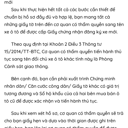
mới
Sau khi thực hiện hết tất cả các bước cần thiết để
chuẩn bị hồ sơ đầy đủ và hợp lệ, bạn mang tất cả
những giấy tờ trên đến cơ quan có thẩm quyền sang tên
xe ô tô để được cấp Giấy chứng nhận đăng ký xe mới.
Theo quy định tại Khoản 2 Điều 3 Thông tư
15/2014/TT-BTC, Cơ quan có thẩm quyền tiến hành thủ
tục sang tên đổi chủ xe ô tô khác tỉnh này là Phòng
Cảnh sát giao thông.
Bên cạnh đó, bạn cần phải xuất trình Chứng minh
nhân dân/ Căn cước công dân/ Giấy tờ khác có giá trị
tương đương và Sổ hộ khẩu của cả hai bên mua bán ô
tô cũ để được xác nhận và tiến hành thủ tục.
Sau khi xem xét hồ sơ, cơ quan có thẩm quyền sẽ trả
cho bạn giấy hẹn và dựa vào thời gian được ghi trên