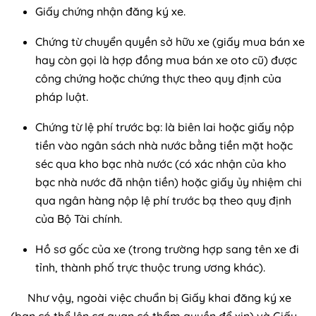
Giấy chứng nhận đăng ký xe.
Chứng từ chuyển quyền sở hữu xe (giấy mua bán xe
hay còn gọi là hợp đồng mua bán xe oto cũ) được
công chứng hoặc chứng thực theo quy định của
pháp luật.
Chứng từ lệ phí trước bạ: là biên lai hoặc giấy nộp
tiền vào ngân sách nhà nước bằng tiền mặt hoặc
séc qua kho bạc nhà nước (có xác nhận của kho
bạc nhà nước đã nhận tiền) hoặc giấy ủy nhiệm chi
qua ngân hàng nộp lệ phí trước bạ theo quy định
của Bộ Tài chính.
Hồ sơ gốc của xe (trong trường hợp sang tên xe đi
tỉnh, thành phố trực thuộc trung ương khác).
Như vậy, ngoài việc chuẩn bị Giấy khai đăng ký xe
(bạn có thể lên cơ quan có thẩm quyền để xin) và Giấy