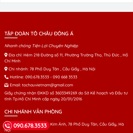
TẬP ĐOÀN TÔ CHÂU ĐÔNG Á
Nhanh chóng Tiện Lợi Chuyên Nghiệp
Địa chỉ: Hẻm 218 Đường số 11, Phường Trường Thọ, Thủ Đức , Hồ
Chí Minh
Chi nhánh: 78 Phố Duy Tân , Cầu Giấy , Hà Nội
Hotline:
090.678.3533
-
090 668 3533
Email:
tochauvietnam@gmail.com
Giấy chứng nhận ĐKKD số 3603349269 do Sở Kế hoạch và Đầu tư
tỉnh Tp.Hồ Chí Minh cấp ngày 20/01/2016
CHI NHÁNH VĂN PHÒNG
CN Hà Nội 1: Tòa Nhà Kim Ánh, 78 Phố Duy Tân, Cầu Giấy, Hà
090.678.3533
Nội