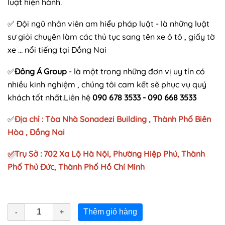
luật hiện hành.
✅ Đội ngũ nhân viên am hiểu pháp luật - là những luật
sư giỏi chuyên làm các thủ tục sang tên xe ô tô , giấy tờ
xe ... nổi tiếng tại Đồng Nai
✅
Đông Á Group
- là một trong những đơn vị uy tín có
nhiều kinh nghiệm , chúng tôi cam kết sẽ phục vụ quý
khách tốt nhất.Liên hệ
090 678 3533 - 090 668 3533
✅
Địa chỉ : Tòa Nhà Sonadezi Building , Thành Phố Biên
Hòa , Đồng Nai
✅
Trụ Sở : 702 Xa Lộ Hà Nội, Phường Hiệp Phú, Thành
Phố Thủ Đức, Thành Phố Hồ Chí Minh
Thêm giỏ hàng