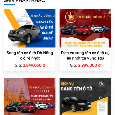
SẢN PHẨM KHÁC
Sang tên xe ô tô Đà Nẵng
Dịch vụ sang tên xe ô tô uy
giá rẻ nhất
tín nhất tại Vũng Tàu
Giá:
2,849,050 đ
Giá:
2,999,000 đ