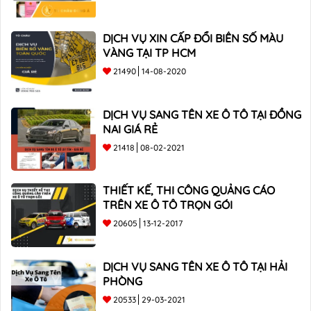
DỊCH VỤ XIN CẤP ĐỔI BIỂN SỐ MÀU
VÀNG TẠI TP HCM
21490
14-08-2020
DỊCH VỤ SANG TÊN XE Ô TÔ TẠI ĐỒNG
NAI GIÁ RẺ
21418
08-02-2021
THIẾT KẾ, THI CÔNG QUẢNG CÁO
TRÊN XE Ô TÔ TRỌN GÓI
20605
13-12-2017
DỊCH VỤ SANG TÊN XE Ô TÔ TẠI HẢI
PHÒNG
20533
29-03-2021