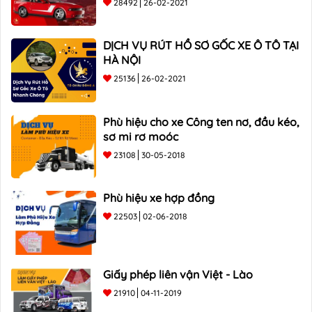
28492
26-02-2021
DỊCH VỤ RÚT HỒ SƠ GỐC XE Ô TÔ TẠI
HÀ NỘI
25136
26-02-2021
Phù hiệu cho xe Công ten nơ, đầu kéo,
sơ mi rơ moóc
23108
30-05-2018
Phù hiệu xe hợp đồng
22503
02-06-2018
Giấy phép liên vận Việt - Lào
21910
04-11-2019