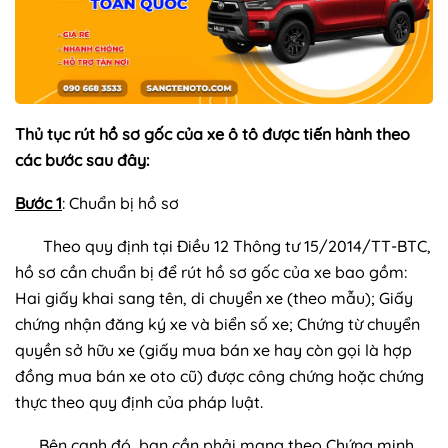
Thủ tục rút hồ sơ gốc của xe ô tô được tiến hành theo
các bước sau đây:
Bước 1
: Chuẩn bị hồ sơ
Theo quy định tại Điều 12 Thông tư 15/2014/TT-BTC,
hồ sơ cần chuẩn bị để rút hồ sơ gốc của xe bao gồm:
Hai giấy khai sang tên, di chuyển xe (theo mẫu); Giấy
chứng nhận đăng ký xe và biển số xe; Chứng từ chuyển
quyền sở hữu xe (giấy mua bán xe hay còn gọi là hợp
đồng mua bán xe oto cũ) được công chứng hoặc chứng
thực theo quy định của pháp luật.
Bên cạnh đó, bạn cần phải mang theo Chứng minh