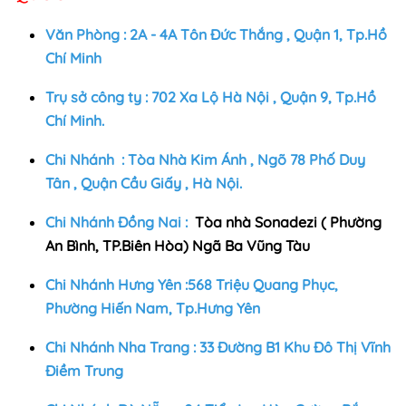
Văn Phòng : 2A - 4A Tôn Đức Thắng , Quận 1, Tp.Hồ
Chí Minh
Trụ sở công ty : 702 Xa Lộ Hà Nội , Quận 9, Tp.Hồ
Chí Minh.
Chi Nhánh : Tòa Nhà Kim Ánh , Ngõ 78 Phố Duy
Tân , Quận Cầu Giấy , Hà Nội.
Chi Nhánh Đồng Nai :
Tòa nhà Sonadezi ( Phường
An Bình, TP.Biên Hòa) Ngã Ba Vũng Tàu
Chi Nhánh Hưng Yên :568 Triệu Quang Phục,
Phường Hiến Nam, Tp.Hưng Yên
Chi Nhánh Nha Trang : 33 Đường B1 Khu Đô Thị Vĩnh
Điềm Trung