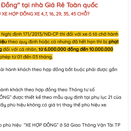
 Đồng" tại nhà Giá Rẻ Toàn quốc
XE HỢP ĐỒNG XE 4,7, 16, 29, 35, 45 CHỖ?
 Nghị định 171/2013/NĐ-CP thì đối với xe ô tô chở hành
iệu
theo quy định hoặc có nhưng đã hết hạn thì bị
phạt
ng
đối với cá nhân,
từ 6.000.000 đồng đến 10.000.000
y phép từ 01 đến 03 tháng.
n tải hành khách theo hợp đồng bắt buộc phải được gắn
i hành khách theo hợp đồng theo Thông tư số
G” được thiết kế theo mẫu quy định tại phụ lục 21 của
y phù hiệu không có giá trị thay thế phù hiệu xe.
ấp phù hiệu “XE HỢP ĐỒNG” ở Sở Giao Thông Vận Tải TP