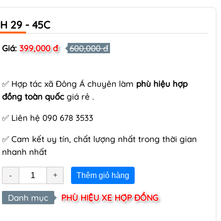
H 29 - 45C
Giá:
399,000 đ
600,000 đ
✅ Hợp tác xã Đông Á chuyên làm
phù hiệu hợp
đồng toàn quốc
giá rẻ .
✅ Liên hệ 090 678 3533
✅ Cam kết uy tín, chất lượng nhất trong thời gian
nhanh nhất
Thêm giỏ hàng
Danh mục
PHÙ HIỆU XE HỢP ĐỒNG