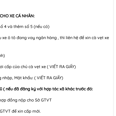
 CHO XE CÁ NHÂN:
số 4 và thêm số 5 (nếu có)
 xe ô tô đang vay ngân hàng , thì liên hệ để xin cà vẹt xe
nh)
i cấp của chủ cà vẹt xe ( VIẾT RA GIẤY)
g nhập, Mật khẩu: ( VIẾT RA GIẤY)
 ( nếu đã đăng ký với hợp tác xã khác trước đó:
ý hợp đồng nộp cho Sở GTVT
ở GTVT để xin cấp mới.