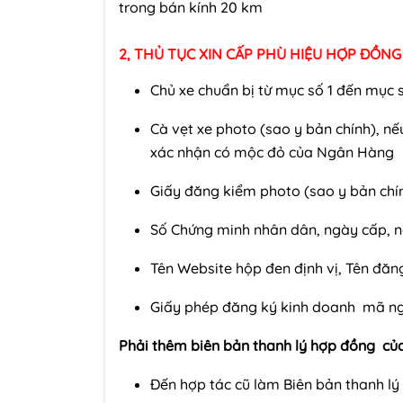
trong bán kính 20 km
2, THỦ TỤC XIN CẤP PHÙ HIỆU HỢP ĐỒNG
Chủ xe chuẩn bị từ mục số 1 đến mục 
Cà vẹt xe photo (sao y bản chính), nếu
xác nhận có mộc đỏ của Ngân Hàng
Giấy đăng kiểm photo (sao y bản chí
Số Chứng minh nhân dân, ngày cấp, nơ
Tên Website hộp đen định vị, Tên đăn
Giấy phép đăng ký kinh doanh mã ngà
Phải thêm biên bản thanh lý hợp đồng của
Đến hợp tác cũ làm Biên bản thanh l