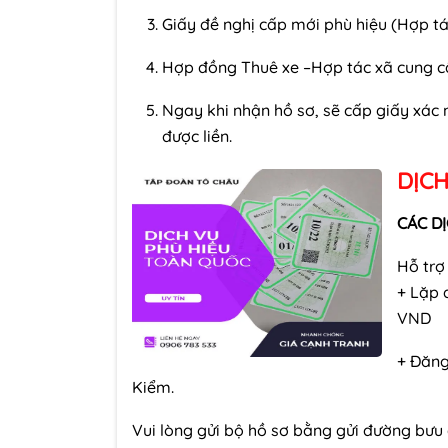
Giấy đề nghị cấp mới phù hiệu (Hợp t
Hợp đồng Thuê xe –Hợp tác xã cung c
Ngay khi nhận hồ sơ, sẽ cấp giấy xác 
được liền.
DỊCH
CÁC DỊ
Hỗ trợ 
+
Lặp đ
VND
+ Đăng
Kiểm.
Vui lòng gửi bộ hồ sơ bằng gửi đường bưu 