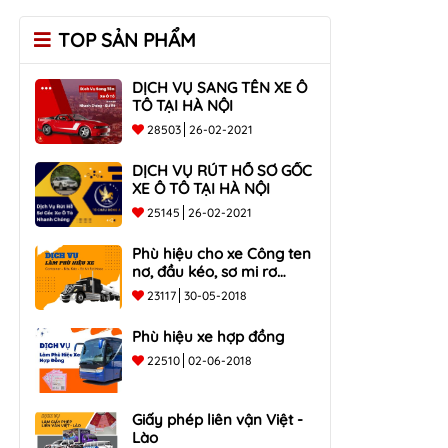
TOP SẢN PHẨM
DỊCH VỤ SANG TÊN XE Ô
TÔ TẠI HÀ NỘI
28503
26-02-2021
DỊCH VỤ RÚT HỒ SƠ GỐC
XE Ô TÔ TẠI HÀ NỘI
25145
26-02-2021
Phù hiệu cho xe Công ten
nơ, đầu kéo, sơ mi rơ
moóc
23117
30-05-2018
Phù hiệu xe hợp đồng
22510
02-06-2018
Giấy phép liên vận Việt -
Lào