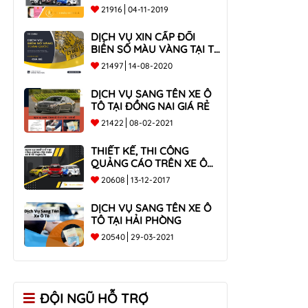
21916
04-11-2019
DỊCH VỤ XIN CẤP ĐỔI
BIỂN SỐ MÀU VÀNG TẠI TP
HCM
21497
14-08-2020
DỊCH VỤ SANG TÊN XE Ô
TÔ TẠI ĐỒNG NAI GIÁ RẺ
21422
08-02-2021
THIẾT KẾ, THI CÔNG
QUẢNG CÁO TRÊN XE Ô
TÔ TRỌN GÓI
20608
13-12-2017
DỊCH VỤ SANG TÊN XE Ô
TÔ TẠI HẢI PHÒNG
20540
29-03-2021
ĐỘI NGŨ HỖ TRỢ