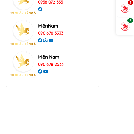
0938 072 533
1
2
MiềnNam
090 678 3533
Miền Nam
090 678 2533