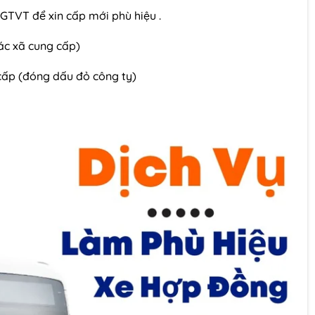
ở GTVT để xin cấp mới phù hiệu .
ác xã cung cấp)
cấp (đóng dấu đỏ công ty)