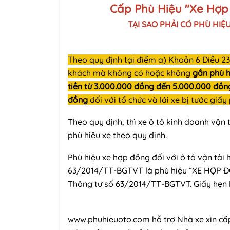
Cấp Phù Hiệu "Xe Hợp
TẠI SAO PHẢI CÓ PHÙ HIỆU 
Theo quy định tại điểm a) Khoản 6 Điều 23
khách mà không có hoặc không
gắn phù h
tiền từ 3.000.000 đồng đến 5.000.000 đồ
đồng
đối với tổ chức và lái xe bị tước giấ
Theo quy định, thì xe ô tô kinh doanh vậ
phù hiệu xe theo quy định.
Phù hiệu xe hợp đồng đối với ô tô vận tả
63/2014/TT-BGTVT là phù hiệu “XE HỢP ĐỒN
Thông tư số 63/2014/TT-BGTVT. Giấy hẹn lấ
www.phuhieuoto.com
hỗ trợ Nhà xe xin c