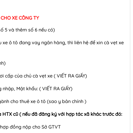
 CHO XE CÔNG TY
số 5 và thêm số 6 nếu có)
 xe ô tô đang vay ngân hàng, thì liên hệ để xin cà vẹt xe
nh)
i cấp của chủ cà vẹt xe ( VIẾT RA GIẤY)
g nhập, Mật khẩu: ( VIẾT RA GIẤY)
nh cho thuê xe ô tô (sao y bản chính )
 HTX cũ ( nếu đã đăng ký với hợp tác xã khác trước đó:
ý hợp đồng nộp cho Sở GTVT