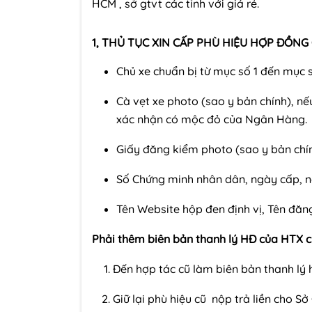
HCM , sở gtvt các tỉnh với giá rẻ.
1, THỦ TỤC XIN CẤP PHÙ HIỆU HỢP ĐỒNG
Chủ xe chuẩn bị từ mục số 1 đến mục 
Cà vẹt xe photo (sao y bản chính), nếu
xác nhận có mộc đỏ của Ngân Hàng.
Giấy đăng kiểm photo (sao y bản chí
Số Chứng minh nhân dân, ngày cấp, nơ
Tên Website hộp đen định vị, Tên đăn
Phải thêm biên bản thanh lý HĐ của HTX cũ
Đến hợp tác cũ làm biên bản thanh l
Giữ lại phù hiệu cũ nộp trả liền cho S