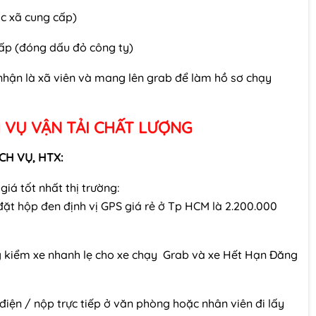
ác xã cung cấp)
ấp (đóng dấu đỏ công ty)
nhận là xã viên và mang lên grab để làm hồ sơ chạy
 VỤ VẬN TẢI CHẤT LƯỢNG
CH VỤ, HTX:
giá tốt nhất thị trường:
ặt hộp đen định vị GPS giá rẻ ở Tp HCM là 2.200.000
 kiểm xe nhanh lẹ cho xe chạy Grab và xe Hết Hạn Đăng
điện / nộp trực tiếp ở văn phòng hoặc nhân viên đi lấy