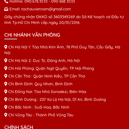
Hotline:
090.678.3533
-
090 668 3533
Email:
tochauvietnam@gmail.com
Giấy chứng nhận ĐKKD số 3603349269 do Sở Kế hoạch và Đầu tư
tỉnh Tp.Hồ Chí Minh cấp ngày 20/01/2016
CHI NHÁNH VĂN PHÒNG
CN Hà Nội 1: Tòa Nhà Kim Ánh, 78 Phố Duy Tân, Cầu Giấy, Hà
Nội
CN Hà Nội 2: Dục Tú, Đông Anh, Hà Nội
CN Hải Phòng: Quận Ngô Quyền, TP Hải Phòng
CN Cần Thơ : Quận Ninh Kiều, TP Cần Thơ
CN Bình Định: Quy Nhơn, Bình Định
CN Đồng Nai: Tòa Nhà Sonadezi, Biên Hòa
CN Bình Dương : 207 Xa Lộ Hà Nội, Dĩ An, Bình Dương
CN Bắc Ninh : Suối Hoa, Bắc Ninh
CN Vũng Tàu : Thành Phố Vũng Tàu
CHÍNH SÁCH