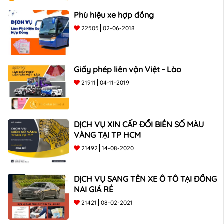
Phù hiệu xe hợp đồng
22505
02-06-2018
Giấy phép liên vận Việt - Lào
21911
04-11-2019
DỊCH VỤ XIN CẤP ĐỔI BIỂN SỐ MÀU
VÀNG TẠI TP HCM
21492
14-08-2020
DỊCH VỤ SANG TÊN XE Ô TÔ TẠI ĐỒNG
NAI GIÁ RẺ
21421
08-02-2021