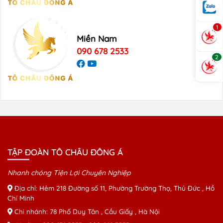
1
Miền Nam
090 678 2533
2
TẬP ĐOÀN TÔ CHÂU ĐÔNG Á
Nhanh chóng Tiện Lợi Chuyên Nghiệp
Địa chỉ: Hẻm 218 Đường số 11, Phường Trường Thọ, Thủ Đức , Hồ
Chí Minh
Chi nhánh: 78 Phố Duy Tân , Cầu Giấy , Hà Nội