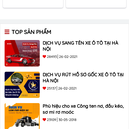
TOP SẢN PHẨM
DỊCH VỤ SANG TÊN XE Ô TÔ TẠI HÀ
NỘI
28493
26-02-2021
DỊCH VỤ RÚT HỒ SƠ GỐC XE Ô TÔ TẠI
HÀ NỘI
25137
26-02-2021
Phù hiệu cho xe Công ten nơ, đầu kéo,
sơ mi rơ moóc
23109
30-05-2018