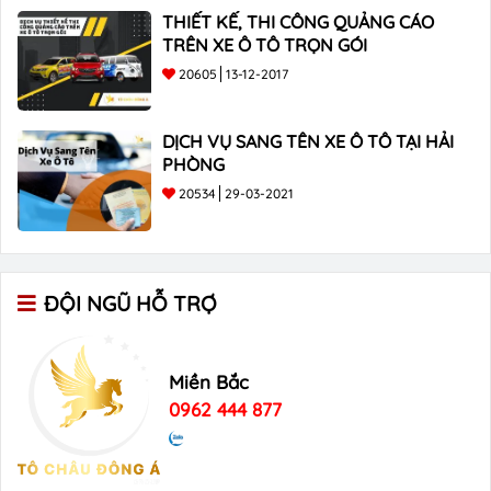
THIẾT KẾ, THI CÔNG QUẢNG CÁO
TRÊN XE Ô TÔ TRỌN GÓI
20605
13-12-2017
DỊCH VỤ SANG TÊN XE Ô TÔ TẠI HẢI
PHÒNG
20534
29-03-2021
ĐỘI NGŨ HỖ TRỢ
Miền Bắc
0962 444 877