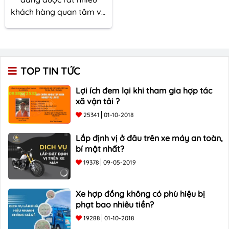
khách hàng quan tâm và
tìm hiểu về chất lượng,
giá cả cũng như tính
năng của loại thiết bị
định vị này. Cùng tìm
TOP TIN TỨC
hiểu qua bài viết này để
biết tầm quan trọng cảu
Lợi ích đem lại khi tham gia hợp tác
thiết bị giám sát hành
xã vận tải ?
trình
nhé!
25341
01-10-2018
Lắp định vị ở đâu trên xe máy an toàn,
bí mật nhất?
19378
09-05-2019
Xe hợp đồng không có phù hiệu bị
phạt bao nhiêu tiền?
19288
01-10-2018