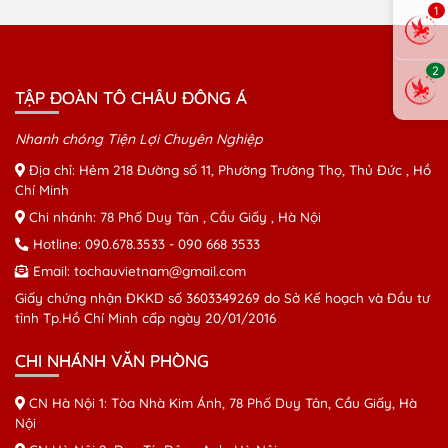
1
2
TẬP ĐOÀN TÔ CHÂU ĐÔNG Á
Nhanh chóng Tiện Lợi Chuyên Nghiệp
Địa chỉ: Hẻm 218 Đường số 11, Phường Trường Thọ, Thủ Đức , Hồ
Chí Minh
Chi nhánh: 78 Phố Duy Tân , Cầu Giấy , Hà Nội
Hotline:
090.678.3533
-
090 668 3533
Email:
tochauvietnam@gmail.com
Giấy chứng nhận ĐKKD số 3603349269 do Sở Kế hoạch và Đầu tư
tỉnh Tp.Hồ Chí Minh cấp ngày 20/01/2016
CHI NHÁNH VĂN PHÒNG
CN Hà Nội 1: Tòa Nhà Kim Ánh, 78 Phố Duy Tân, Cầu Giấy, Hà
Nội