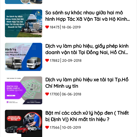
So sánh sự khác nhau giữa hai mô
hình Hợp Tác Xã Vận Tải và Hộ Kinh
Doanh Cá Thể
18473
18-06-2019
Dịch vụ làm phù hiệu, giấy phép kinh
doanh vận tải Tại Đồng Nai, Hồ Chí
Minh
17882
20-09-2018
Dịch vụ làm phù hiệu xe tải tại Tp.Hồ
Chí Minh uy tín
17700
06-06-2018
Bật mí các cách xử lý hộp đen ( Thiết
bị Định Vị) Khi mất tín hiệu ?
17566
10-05-2019