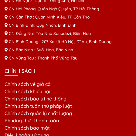
CN Hà Nội 2: Dục Tú, Đông Anh, Hà Nội
CN Hải Phòng: Quận Ngô Quyền, TP Hải Phòng
CN Cần Thơ : Quận Ninh Kiều, TP Cần Thơ
CN Bình Định: Quy Nhơn, Bình Định
CN Đồng Nai: Tòa Nhà Sonadezi, Biên Hòa
CN Bình Dương : 207 Xa Lộ Hà Nội, Dĩ An, Bình Dương
CN Bắc Ninh : Suối Hoa, Bắc Ninh
CN Vũng Tàu : Thành Phố Vũng Tàu
CHÍNH SÁCH
Chính sách về giá cả
Chính sách khiếu nại
Chính sách bảo trì hệ thống
Chính sách tuân thủ pháp luật
Chính sách quản lý chất lượng
Phương thức thanh toán
Chính sách bảo mật
Điều khoản sử dụng