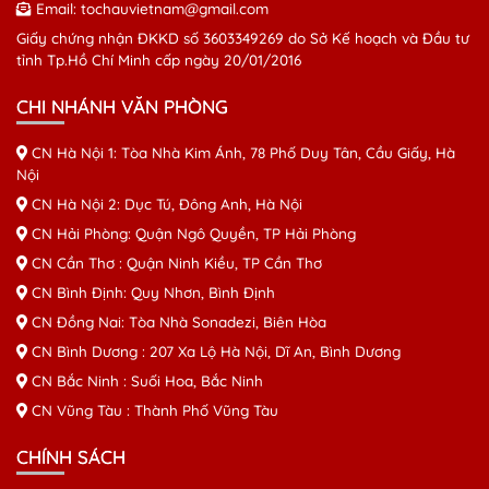
Email:
tochauvietnam@gmail.com
Giấy chứng nhận ĐKKD số 3603349269 do Sở Kế hoạch và Đầu tư
tỉnh Tp.Hồ Chí Minh cấp ngày 20/01/2016
CHI NHÁNH VĂN PHÒNG
CN Hà Nội 1: Tòa Nhà Kim Ánh, 78 Phố Duy Tân, Cầu Giấy, Hà
Nội
CN Hà Nội 2: Dục Tú, Đông Anh, Hà Nội
CN Hải Phòng: Quận Ngô Quyền, TP Hải Phòng
CN Cần Thơ : Quận Ninh Kiều, TP Cần Thơ
CN Bình Định: Quy Nhơn, Bình Định
CN Đồng Nai: Tòa Nhà Sonadezi, Biên Hòa
CN Bình Dương : 207 Xa Lộ Hà Nội, Dĩ An, Bình Dương
CN Bắc Ninh : Suối Hoa, Bắc Ninh
CN Vũng Tàu : Thành Phố Vũng Tàu
CHÍNH SÁCH