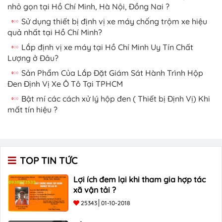
nhỏ gọn tại Hồ Chí Minh, Hà Nội, Đồng Nai ?
Sử dụng thiết bị định vị xe máy chống trộm xe hiệu
quả nhất tại Hồ Chí Minh?
Lắp định vị xe máy tại Hồ Chí Minh Uy Tín Chất
Lượng ở Đâu?
Sản Phẩm Của Lắp Đặt Giám Sát Hành Trình Hộp
Đen Định Vị Xe Ô Tô Tại TPHCM
Bật mí các cách xử lý hộp đen ( Thiết bị Định Vị) Khi
mất tín hiệu ?
TOP TIN TỨC
Lợi ích đem lại khi tham gia hợp tác
xã vận tải ?
25343
01-10-2018