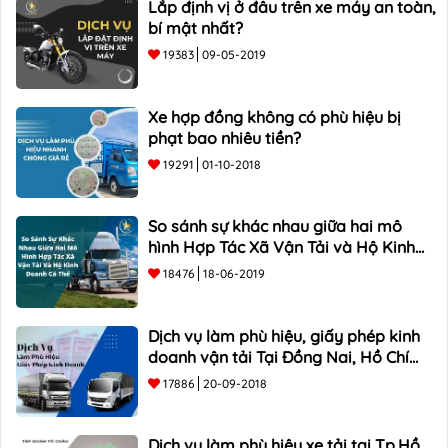
Lắp định vị ở đâu trên xe máy an toàn,
bí mật nhất?
19383
09-05-2019
Xe hợp đồng không có phù hiệu bị
phạt bao nhiêu tiền?
19291
01-10-2018
So sánh sự khác nhau giữa hai mô
hình Hợp Tác Xã Vận Tải và Hộ Kinh
Doanh Cá Thể
18476
18-06-2019
Dịch vụ làm phù hiệu, giấy phép kinh
doanh vận tải Tại Đồng Nai, Hồ Chí
Minh
17886
20-09-2018
Dịch vụ làm phù hiệu xe tải tại Tp.Hồ