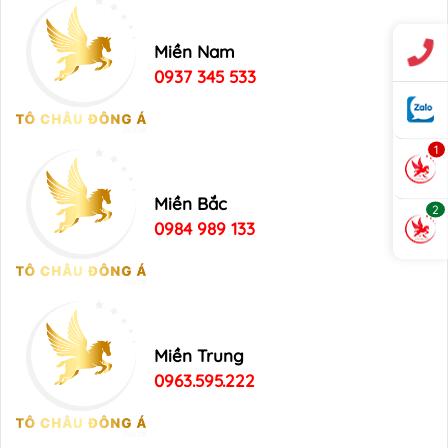
Miền Nam
0937 345 533
1
Miền Bắc
2
0984 989 133
Miền Trung
0963.595.222