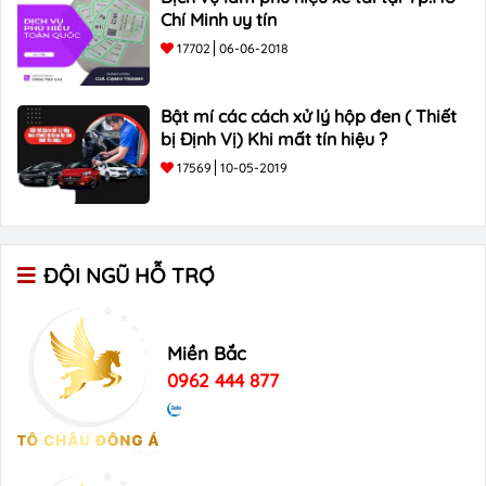
Chí Minh uy tín
17702
06-06-2018
Bật mí các cách xử lý hộp đen ( Thiết
bị Định Vị) Khi mất tín hiệu ?
17569
10-05-2019
ĐỘI NGŨ HỖ TRỢ
Miền Bắc
0962 444 877