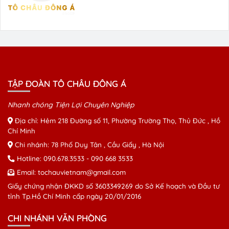
TẬP ĐOÀN TÔ CHÂU ĐÔNG Á
Nhanh chóng Tiện Lợi Chuyên Nghiệp
Địa chỉ: Hẻm 218 Đường số 11, Phường Trường Thọ, Thủ Đức , Hồ
Chí Minh
Chi nhánh: 78 Phố Duy Tân , Cầu Giấy , Hà Nội
Hotline:
090.678.3533
-
090 668 3533
Email:
tochauvietnam@gmail.com
Giấy chứng nhận ĐKKD số 3603349269 do Sở Kế hoạch và Đầu tư
tỉnh Tp.Hồ Chí Minh cấp ngày 20/01/2016
CHI NHÁNH VĂN PHÒNG