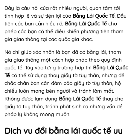
Đây là câu hỏi của rất nhiều người, quan tâm tới
tính hợp lệ và sự tiện lợi của
Bằng Lái Quốc Tế
. Đầu
tiên các bạn cần hiểu rõ,
Bằng Lái Quốc Tế
cho
phép các bạn có thể điều khiển phương tiện tham
gia giao thông tại các quốc gia khác.
Nó chỉ giúp xác nhận là bạn đã có bằng lái, tham
gia giao thông một cách hợp pháp theo quy định
quốc tế. Tùy vào từng trường hợp thì
Bằng Lái Quốc
Tế
có thể sử dụng thay giấy tờ tùy thân, nhưng để
chắc chắn bạn cần đảm bảo giấy tờ tùy thân, hộ
chiếu luôn mang bên người và tránh làm mất.
Không được lạm dụng
Bằng Lái Quốc Tế
thay cho
giấy tờ tùy thân, tránh phát sinh ra những vấn đề
pháp lý không mong muốn.
Dịch vụ đổi bằng lái quốc tế uy