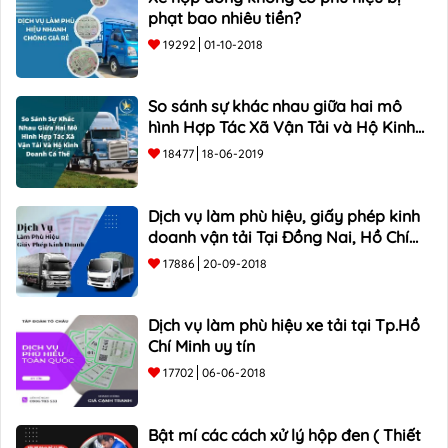
phạt bao nhiêu tiền?
19292
01-10-2018
So sánh sự khác nhau giữa hai mô
hình Hợp Tác Xã Vận Tải và Hộ Kinh
Doanh Cá Thể
18477
18-06-2019
Dịch vụ làm phù hiệu, giấy phép kinh
doanh vận tải Tại Đồng Nai, Hồ Chí
Minh
17886
20-09-2018
Dịch vụ làm phù hiệu xe tải tại Tp.Hồ
Chí Minh uy tín
17702
06-06-2018
Bật mí các cách xử lý hộp đen ( Thiết