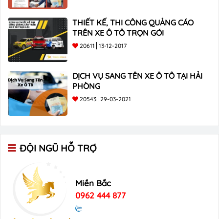
THIẾT KẾ, THI CÔNG QUẢNG CÁO
TRÊN XE Ô TÔ TRỌN GÓI
20611
13-12-2017
DỊCH VỤ SANG TÊN XE Ô TÔ TẠI HẢI
PHÒNG
20543
29-03-2021
ĐỘI NGŨ HỖ TRỢ
Miền Bắc
0962 444 877