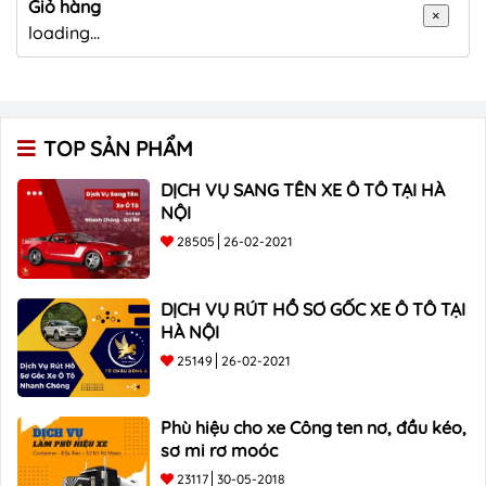
Giỏ hàng
×
loading...
TOP SẢN PHẨM
DỊCH VỤ SANG TÊN XE Ô TÔ TẠI HÀ
NỘI
28505
26-02-2021
DỊCH VỤ RÚT HỒ SƠ GỐC XE Ô TÔ TẠI
HÀ NỘI
25149
26-02-2021
Phù hiệu cho xe Công ten nơ, đầu kéo,
sơ mi rơ moóc
23117
30-05-2018