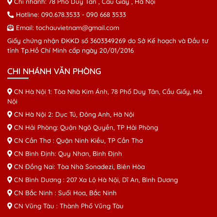
Chi nhánh: 78 Phố Duy Tân , Cầu Giấy , Hà Nội
Hotline:
090.678.3533
-
090 668 3533
Email:
tochauvietnam@gmail.com
Giấy chứng nhận ĐKKD số 3603349269 do Sở Kế hoạch và Đầu tư
tỉnh Tp.Hồ Chí Minh cấp ngày 20/01/2016
CHI NHÁNH VĂN PHÒNG
CN Hà Nội 1: Tòa Nhà Kim Ánh, 78 Phố Duy Tân, Cầu Giấy, Hà
Nội
CN Hà Nội 2: Dục Tú, Đông Anh, Hà Nội
CN Hải Phòng: Quận Ngô Quyền, TP Hải Phòng
CN Cần Thơ : Quận Ninh Kiều, TP Cần Thơ
CN Bình Định: Quy Nhơn, Bình Định
CN Đồng Nai: Tòa Nhà Sonadezi, Biên Hòa
CN Bình Dương : 207 Xa Lộ Hà Nội, Dĩ An, Bình Dương
CN Bắc Ninh : Suối Hoa, Bắc Ninh
CN Vũng Tàu : Thành Phố Vũng Tàu