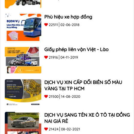
Phù hiệu xe hợp đồng
22511
02-06-2018
Giấy phép liên vận Việt - Lào
21916
04-11-2019
DỊCH VỤ XIN CẤP ĐỔI BIỂN SỐ MÀU
VÀNG TẠI TP HCM
21500
14-08-2020
DỊCH VỤ SANG TÊN XE Ô TÔ TẠI ĐỒNG
NAI GIÁ RẺ
21424
08-02-2021