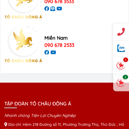
090 678 3533
Miền Nam
090 678 2533
1
2
TẬP ĐOÀN TÔ CHÂU ĐÔNG Á
Nhanh chóng Tiện Lợi Chuyên Nghiệp
Địa chỉ: Hẻm 218 Đường số 11, Phường Trường Thọ, Thủ Đức , Hồ