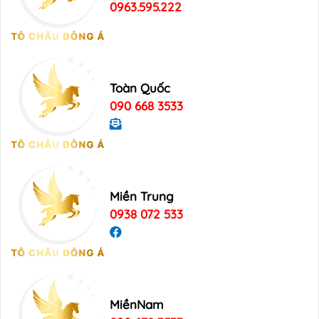
0963.595.222
Toàn Quốc
090 668 3533
Miền Trung
0938 072 533
MiềnNam