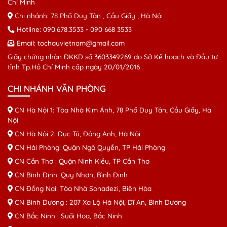
Chí Minh
Chi nhánh: 78 Phố Duy Tân , Cầu Giấy , Hà Nội
Hotline:
090.678.3533
-
090 668 3533
Email:
tochauvietnam@gmail.com
Giấy chứng nhận ĐKKD số 3603349269 do Sở Kế hoạch và Đầu tư
tỉnh Tp.Hồ Chí Minh cấp ngày 20/01/2016
CHI NHÁNH VĂN PHÒNG
CN Hà Nội 1: Tòa Nhà Kim Ánh, 78 Phố Duy Tân, Cầu Giấy, Hà
Nội
CN Hà Nội 2: Dục Tú, Đông Anh, Hà Nội
CN Hải Phòng: Quận Ngô Quyền, TP Hải Phòng
CN Cần Thơ : Quận Ninh Kiều, TP Cần Thơ
CN Bình Định: Quy Nhơn, Bình Định
CN Đồng Nai: Tòa Nhà Sonadezi, Biên Hòa
CN Bình Dương : 207 Xa Lộ Hà Nội, Dĩ An, Bình Dương
CN Bắc Ninh : Suối Hoa, Bắc Ninh