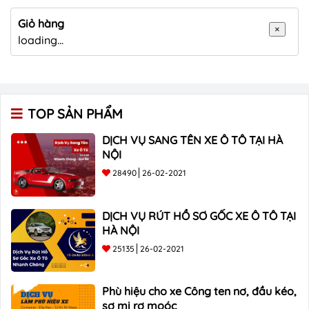
Giỏ hàng
×
loading...
TOP SẢN PHẨM
DỊCH VỤ SANG TÊN XE Ô TÔ TẠI HÀ
NỘI
28490
26-02-2021
DỊCH VỤ RÚT HỒ SƠ GỐC XE Ô TÔ TẠI
HÀ NỘI
25135
26-02-2021
Phù hiệu cho xe Công ten nơ, đầu kéo,
sơ mi rơ moóc