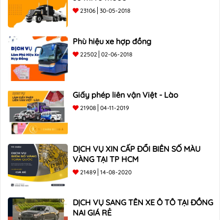
23106
30-05-2018
Phù hiệu xe hợp đồng
22502
02-06-2018
Giấy phép liên vận Việt - Lào
21908
04-11-2019
DỊCH VỤ XIN CẤP ĐỔI BIỂN SỐ MÀU
VÀNG TẠI TP HCM
21489
14-08-2020
DỊCH VỤ SANG TÊN XE Ô TÔ TẠI ĐỒNG
NAI GIÁ RẺ