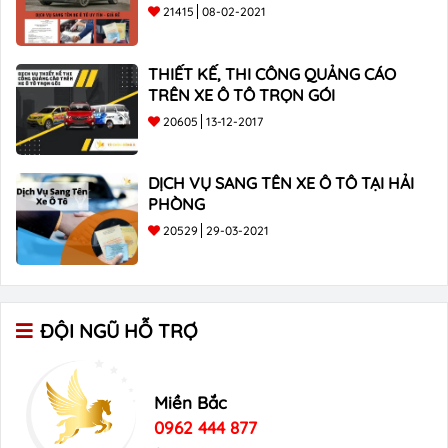
21415
08-02-2021
THIẾT KẾ, THI CÔNG QUẢNG CÁO
TRÊN XE Ô TÔ TRỌN GÓI
20605
13-12-2017
DỊCH VỤ SANG TÊN XE Ô TÔ TẠI HẢI
PHÒNG
20529
29-03-2021
ĐỘI NGŨ HỖ TRỢ
Miền Bắc
0962 444 877