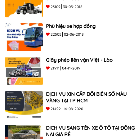
23109
30-05-2018
Phù hiệu xe hợp đồng
22505
02-06-2018
Giấy phép liên vận Việt - Lào
21911
04-11-2019
DỊCH VỤ XIN CẤP ĐỔI BIỂN SỐ MÀU
VÀNG TẠI TP HCM
21492
14-08-2020
DỊCH VỤ SANG TÊN XE Ô TÔ TẠI ĐỒNG
NAI GIÁ RẺ