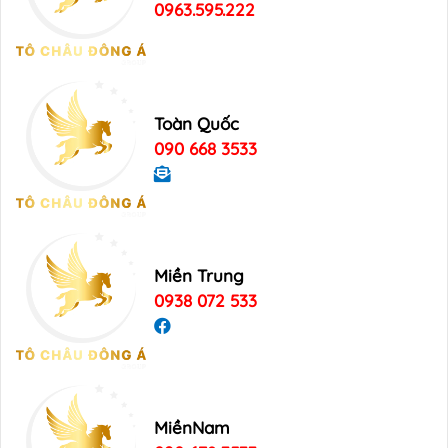
0963.595.222
Toàn Quốc
090 668 3533
Miền Trung
0938 072 533
MiềnNam