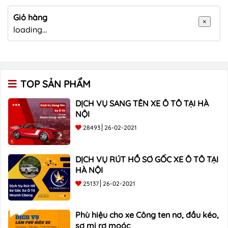
Giỏ hàng
×
loading...
TOP SẢN PHẨM
DỊCH VỤ SANG TÊN XE Ô TÔ TẠI HÀ
NỘI
28493
26-02-2021
DỊCH VỤ RÚT HỒ SƠ GỐC XE Ô TÔ TẠI
HÀ NỘI
25137
26-02-2021
Phù hiệu cho xe Công ten nơ, đầu kéo,
sơ mi rơ moóc