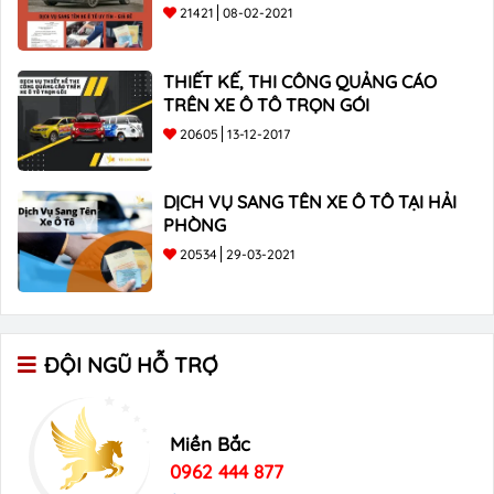
21421
08-02-2021
THIẾT KẾ, THI CÔNG QUẢNG CÁO
TRÊN XE Ô TÔ TRỌN GÓI
20605
13-12-2017
DỊCH VỤ SANG TÊN XE Ô TÔ TẠI HẢI
PHÒNG
20534
29-03-2021
ĐỘI NGŨ HỖ TRỢ
Miền Bắc
0962 444 877