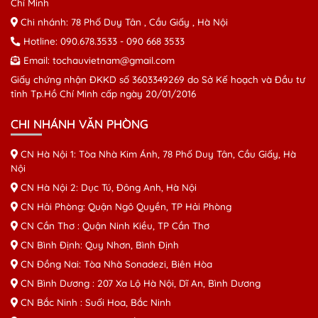
Chí Minh
Chi nhánh: 78 Phố Duy Tân , Cầu Giấy , Hà Nội
Hotline:
090.678.3533
-
090 668 3533
Email:
tochauvietnam@gmail.com
Giấy chứng nhận ĐKKD số 3603349269 do Sở Kế hoạch và Đầu tư
tỉnh Tp.Hồ Chí Minh cấp ngày 20/01/2016
CHI NHÁNH VĂN PHÒNG
CN Hà Nội 1: Tòa Nhà Kim Ánh, 78 Phố Duy Tân, Cầu Giấy, Hà
Nội
CN Hà Nội 2: Dục Tú, Đông Anh, Hà Nội
CN Hải Phòng: Quận Ngô Quyền, TP Hải Phòng
CN Cần Thơ : Quận Ninh Kiều, TP Cần Thơ
CN Bình Định: Quy Nhơn, Bình Định
CN Đồng Nai: Tòa Nhà Sonadezi, Biên Hòa
CN Bình Dương : 207 Xa Lộ Hà Nội, Dĩ An, Bình Dương
CN Bắc Ninh : Suối Hoa, Bắc Ninh