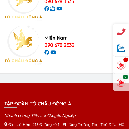
090 678 3533
Miền Nam
090 678 2533
1
2
TẬP ĐOÀN TÔ CHÂU ĐÔNG Á
Nhanh chóng Tiện Lợi Chuyên Nghiệp
Địa chỉ: Hẻm 218 Đường số 11, Phường Trường Thọ, Thủ Đức , Hồ