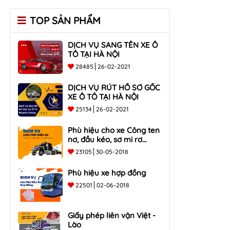
TOP SẢN PHẨM
DỊCH VỤ SANG TÊN XE Ô
TÔ TẠI HÀ NỘI
28485
26-02-2021
DỊCH VỤ RÚT HỒ SƠ GỐC
XE Ô TÔ TẠI HÀ NỘI
25134
26-02-2021
Phù hiệu cho xe Công ten
nơ, đầu kéo, sơ mi rơ
moóc
23105
30-05-2018
Phù hiệu xe hợp đồng
22501
02-06-2018
Giấy phép liên vận Việt -
Lào