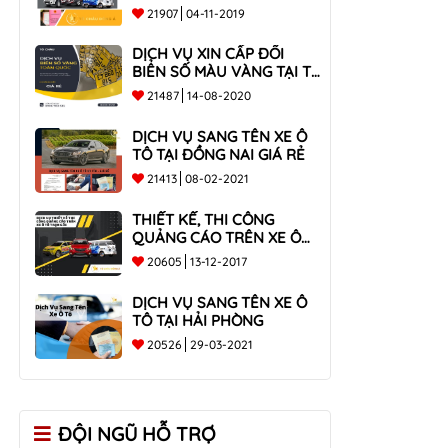
21907
04-11-2019
DỊCH VỤ XIN CẤP ĐỔI
BIỂN SỐ MÀU VÀNG TẠI TP
HCM
21487
14-08-2020
DỊCH VỤ SANG TÊN XE Ô
TÔ TẠI ĐỒNG NAI GIÁ RẺ
21413
08-02-2021
THIẾT KẾ, THI CÔNG
QUẢNG CÁO TRÊN XE Ô
TÔ TRỌN GÓI
20605
13-12-2017
DỊCH VỤ SANG TÊN XE Ô
TÔ TẠI HẢI PHÒNG
20526
29-03-2021
ĐỘI NGŨ HỖ TRỢ