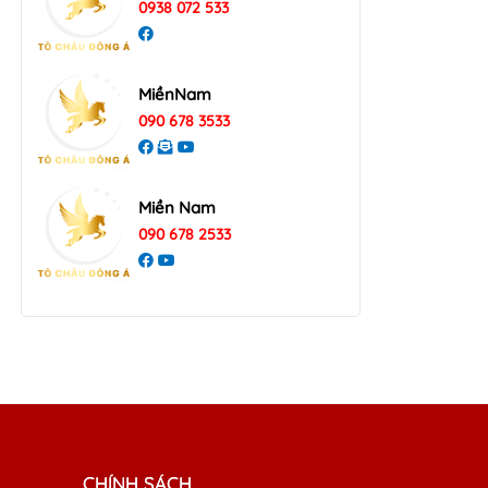
0938 072 533
MiềnNam
090 678 3533
Miền Nam
090 678 2533
CHÍNH SÁCH