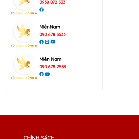
0938 072 533
MiềnNam
090 678 3533
Miền Nam
090 678 2533
CHÍNH SÁCH