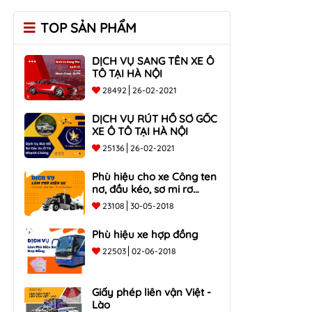
TOP SẢN PHẨM
DỊCH VỤ SANG TÊN XE Ô
TÔ TẠI HÀ NỘI
28492
26-02-2021
DỊCH VỤ RÚT HỒ SƠ GỐC
XE Ô TÔ TẠI HÀ NỘI
25136
26-02-2021
Phù hiệu cho xe Công ten
nơ, đầu kéo, sơ mi rơ
moóc
23108
30-05-2018
Phù hiệu xe hợp đồng
22503
02-06-2018
Giấy phép liên vận Việt -
Lào