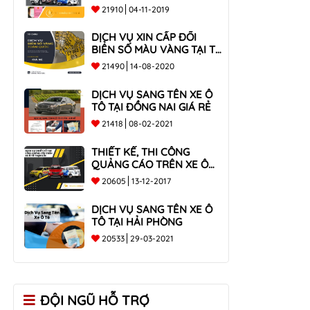
21910
04-11-2019
DỊCH VỤ XIN CẤP ĐỔI
BIỂN SỐ MÀU VÀNG TẠI TP
HCM
21490
14-08-2020
DỊCH VỤ SANG TÊN XE Ô
TÔ TẠI ĐỒNG NAI GIÁ RẺ
21418
08-02-2021
THIẾT KẾ, THI CÔNG
QUẢNG CÁO TRÊN XE Ô
TÔ TRỌN GÓI
20605
13-12-2017
DỊCH VỤ SANG TÊN XE Ô
TÔ TẠI HẢI PHÒNG
20533
29-03-2021
ĐỘI NGŨ HỖ TRỢ