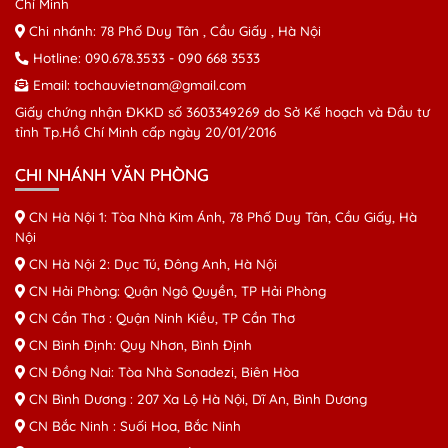
Chí Minh
Chi nhánh: 78 Phố Duy Tân , Cầu Giấy , Hà Nội
Hotline:
090.678.3533
-
090 668 3533
Email:
tochauvietnam@gmail.com
Giấy chứng nhận ĐKKD số 3603349269 do Sở Kế hoạch và Đầu tư
tỉnh Tp.Hồ Chí Minh cấp ngày 20/01/2016
CHI NHÁNH VĂN PHÒNG
CN Hà Nội 1: Tòa Nhà Kim Ánh, 78 Phố Duy Tân, Cầu Giấy, Hà
Nội
CN Hà Nội 2: Dục Tú, Đông Anh, Hà Nội
CN Hải Phòng: Quận Ngô Quyền, TP Hải Phòng
CN Cần Thơ : Quận Ninh Kiều, TP Cần Thơ
CN Bình Định: Quy Nhơn, Bình Định
CN Đồng Nai: Tòa Nhà Sonadezi, Biên Hòa
CN Bình Dương : 207 Xa Lộ Hà Nội, Dĩ An, Bình Dương
CN Bắc Ninh : Suối Hoa, Bắc Ninh