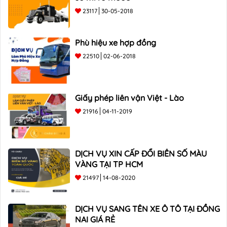
23117
30-05-2018
Phù hiệu xe hợp đồng
22510
02-06-2018
Giấy phép liên vận Việt - Lào
21916
04-11-2019
DỊCH VỤ XIN CẤP ĐỔI BIỂN SỐ MÀU
VÀNG TẠI TP HCM
21497
14-08-2020
DỊCH VỤ SANG TÊN XE Ô TÔ TẠI ĐỒNG
NAI GIÁ RẺ