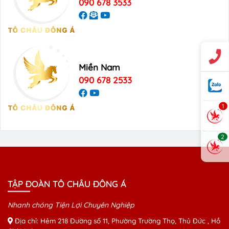
090 678 3533
Miền Nam
090 678 2533
1
2
TẬP ĐOÀN TÔ CHÂU ĐÔNG Á
Nhanh chóng Tiện Lợi Chuyên Nghiệp
Địa chỉ: Hẻm 218 Đường số 11, Phường Trường Thọ, Thủ Đức , Hồ