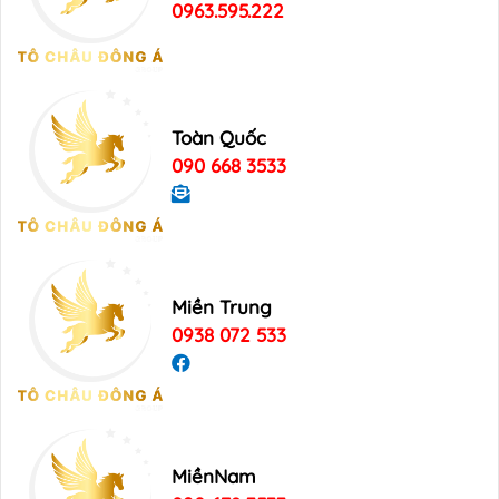
0963.595.222
Toàn Quốc
090 668 3533
Miền Trung
0938 072 533
MiềnNam