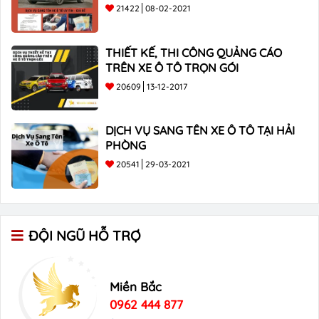
21422
08-02-2021
THIẾT KẾ, THI CÔNG QUẢNG CÁO
TRÊN XE Ô TÔ TRỌN GÓI
20609
13-12-2017
DỊCH VỤ SANG TÊN XE Ô TÔ TẠI HẢI
PHÒNG
20541
29-03-2021
ĐỘI NGŨ HỖ TRỢ
Miền Bắc
0962 444 877