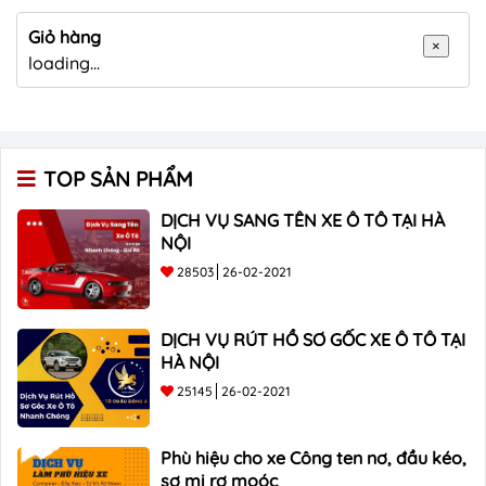
Giỏ hàng
×
loading...
TOP SẢN PHẨM
DỊCH VỤ SANG TÊN XE Ô TÔ TẠI HÀ
NỘI
28503
26-02-2021
DỊCH VỤ RÚT HỒ SƠ GỐC XE Ô TÔ TẠI
HÀ NỘI
25145
26-02-2021
Phù hiệu cho xe Công ten nơ, đầu kéo,
sơ mi rơ moóc