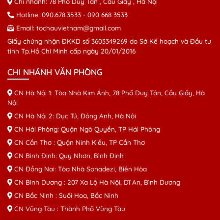
Chi nhánh: 78 Phố Duy Tân , Cầu Giấy , Hà Nội
Hotline:
090.678.3533
-
090 668 3533
Email:
tochauvietnam@gmail.com
Giấy chứng nhận ĐKKD số 3603349269 do Sở Kế hoạch và Đầu tư
tỉnh Tp.Hồ Chí Minh cấp ngày 20/01/2016
CHI NHÁNH VĂN PHÒNG
CN Hà Nội 1: Tòa Nhà Kim Ánh, 78 Phố Duy Tân, Cầu Giấy, Hà
Nội
CN Hà Nội 2: Dục Tú, Đông Anh, Hà Nội
CN Hải Phòng: Quận Ngô Quyền, TP Hải Phòng
CN Cần Thơ : Quận Ninh Kiều, TP Cần Thơ
CN Bình Định: Quy Nhơn, Bình Định
CN Đồng Nai: Tòa Nhà Sonadezi, Biên Hòa
CN Bình Dương : 207 Xa Lộ Hà Nội, Dĩ An, Bình Dương
CN Bắc Ninh : Suối Hoa, Bắc Ninh
CN Vũng Tàu : Thành Phố Vũng Tàu