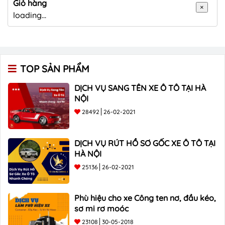
Giỏ hàng
×
loading...
TOP SẢN PHẨM
DỊCH VỤ SANG TÊN XE Ô TÔ TẠI HÀ
NỘI
28492
26-02-2021
DỊCH VỤ RÚT HỒ SƠ GỐC XE Ô TÔ TẠI
HÀ NỘI
25136
26-02-2021
Phù hiệu cho xe Công ten nơ, đầu kéo,
sơ mi rơ moóc
23108
30-05-2018