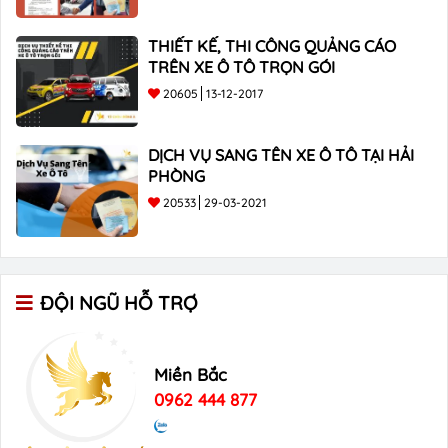
THIẾT KẾ, THI CÔNG QUẢNG CÁO
TRÊN XE Ô TÔ TRỌN GÓI
20605
13-12-2017
DỊCH VỤ SANG TÊN XE Ô TÔ TẠI HẢI
PHÒNG
20533
29-03-2021
ĐỘI NGŨ HỖ TRỢ
Miền Bắc
0962 444 877