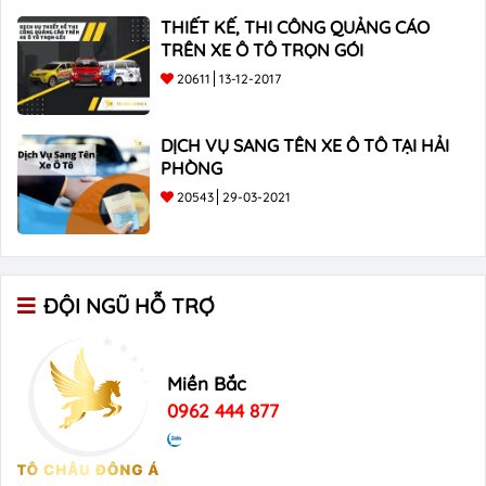
THIẾT KẾ, THI CÔNG QUẢNG CÁO
TRÊN XE Ô TÔ TRỌN GÓI
20611
13-12-2017
DỊCH VỤ SANG TÊN XE Ô TÔ TẠI HẢI
PHÒNG
20543
29-03-2021
ĐỘI NGŨ HỖ TRỢ
Miền Bắc
0962 444 877