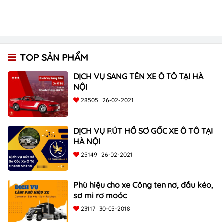
TOP SẢN PHẨM
DỊCH VỤ SANG TÊN XE Ô TÔ TẠI HÀ
NỘI
28505
26-02-2021
DỊCH VỤ RÚT HỒ SƠ GỐC XE Ô TÔ TẠI
HÀ NỘI
25149
26-02-2021
Phù hiệu cho xe Công ten nơ, đầu kéo,
sơ mi rơ moóc
23117
30-05-2018