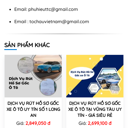
Email:
phuhieuttc@gmail.com
Email :
tochauvietnam@gmail.com
SẢN PHẨM KHÁC
DỊCH VỤ RÚT HỒ SƠ GỐC
DỊCH VỤ RÚT HỒ SƠ GỐC
XE Ô TÔ UY TÍN SỐ 1 LONG
XE Ô TÔ TẠI VŨNG TÀU UY
AN
TÍN - GIÁ SIÊU RẺ
Giá:
2,849,050 đ
Giá:
2,699,100 đ