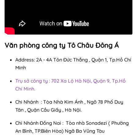
Văn phòng công ty Tô Châu Đông Á
Address: 2A - 4A Tôn Đức Thắng , Quận 1, Tp.Hồ Chí
Minh
Trụ sở công ty : 702 Xa Lộ Hà Nội, Quận 9, Tp.Hồ
Chí Minh.
Chi Nhánh : Tòa Nhà Kim Ánh , Ngõ 78 Phố Duy
Tân , Quận Cầu Giấy , Hà Nội.
Chi Nhánh Đồng Nai : Tòa nhà Sonadezi ( Phường
An Bình, TP.Biên Hòa) Ngã Ba Vũng Tàu