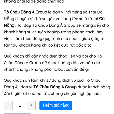
không phải là dễ dàng chút nào
Tô Châu Đông Á Group
là đơn vị nổi tiếng số 1 tại Đà
Nẵng chuyên rút hồ sơ gốc và sang tên xe ô tô tại
Đà
Nẵng .
Tại đây Tô Châu Đông Á Group sẽ mang đến cho
khách hàng sự chuyên nghiệp trong phong cách làm
việc , làm theo đúng quy trình nhà nước , giao giấy tờ
tận tay khách hàng khi có kết quả rút gốc ô tô
Quý khách chỉ cần nhấc điện thoại lên và gọi cho Tô
Châu Đông Á Group để được hướng dẫn và báo giá
nhanh chóng , không phải lo bất cứ vấn đề gì
Quý khách an tâm khi sử dụng dịch vụ của Tô Châu
Đông Á , đơn vị
Tô Châu Đông Á Group
được khách hàng
đánh giá rất cao bởi tác phong chuyên nghiệp nhất
Thêm giỏ hàng