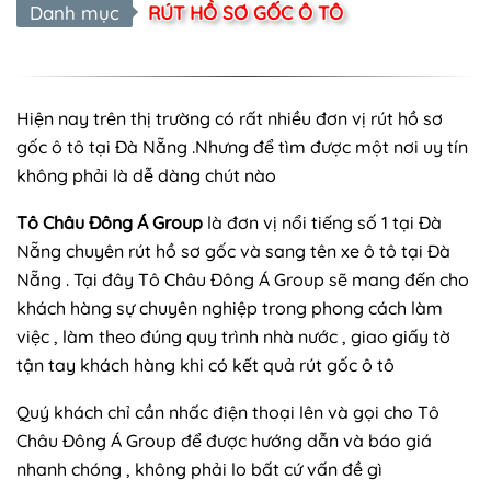
Danh mục
RÚT HỒ SƠ GỐC Ô TÔ
Hiện nay trên thị trường có rất nhiều đơn vị rút hồ sơ
gốc ô tô tại Đà Nẵng .Nhưng để tìm được một nơi uy tín
không phải là dễ dàng chút nào
Tô Châu Đông Á Group
là đơn vị nổi tiếng số 1 tại Đà
Nẵng chuyên rút hồ sơ gốc và sang tên xe ô tô tại Đà
Nẵng . Tại đây Tô Châu Đông Á Group sẽ mang đến cho
khách hàng sự chuyên nghiệp trong phong cách làm
việc , làm theo đúng quy trình nhà nước , giao giấy tờ
tận tay khách hàng khi có kết quả rút gốc ô tô
Quý khách chỉ cần nhấc điện thoại lên và gọi cho Tô
Châu Đông Á Group để được hướng dẫn và báo giá
nhanh chóng , không phải lo bất cứ vấn đề gì