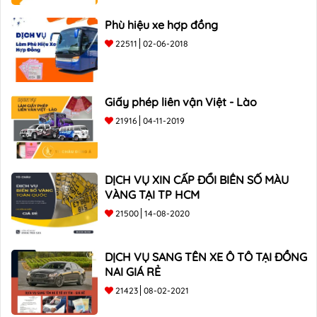
Phù hiệu xe hợp đồng
22511
02-06-2018
Giấy phép liên vận Việt - Lào
21916
04-11-2019
DỊCH VỤ XIN CẤP ĐỔI BIỂN SỐ MÀU
VÀNG TẠI TP HCM
21500
14-08-2020
DỊCH VỤ SANG TÊN XE Ô TÔ TẠI ĐỒNG
NAI GIÁ RẺ
21423
08-02-2021