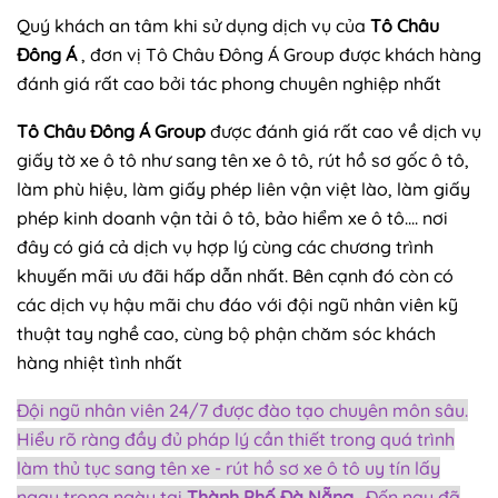
Quý khách an tâm khi sử dụng dịch vụ của
Tô Châu
Đông Á
, đơn vị Tô Châu Đông Á Group được khách hàng
đánh giá rất cao bởi tác phong chuyên nghiệp nhất
Tô Châu Đông Á Group
được đánh giá rất cao về dịch vụ
giấy tờ xe ô tô như sang tên xe ô tô, rút hồ sơ gốc ô tô,
làm phù hiệu, làm giấy phép liên vận việt lào, làm giấy
phép kinh doanh vận tải ô tô, bảo hiểm xe ô tô.... nơi
đây có giá cả dịch vụ hợp lý cùng các chương trình
khuyến mãi ưu đãi hấp dẫn nhất. Bên cạnh đó còn có
các dịch vụ hậu mãi chu đáo với đội ngũ nhân viên kỹ
thuật tay nghề cao, cùng bộ phận chăm sóc khách
hàng nhiệt tình nhất
Đ
ội ngũ nhân viên 24/7 được đào tạo chuyên môn sâu.
Hiểu rõ ràng đầy đủ pháp lý cần thiết trong quá trình
làm thủ tục sang tên xe - rút hồ sơ xe ô tô uy tín lấy
ngay trong ngày tại
Thành Phố Đà Nẵng
. Đến nay đã