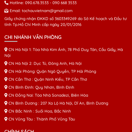
Hotline:
090.678.3533
-
090 668 3533
Email:
tochauvietnam@gmail.com
Giấy chứng nhận ĐKKD số 3603349269 do Sở Kế hoạch và Đầu tư
tỉnh Tp.Hồ Chí Minh cấp ngày 20/01/2016
CHI NHÁNH VĂN PHÒNG
CN Hà Nội 1: Tòa Nhà Kim Ánh, 78 Phố Duy Tân, Cầu Giấy, Hà
Nội
CN Hà Nội 2: Dục Tú, Đông Anh, Hà Nội
CN Hải Phòng: Quận Ngô Quyền, TP Hải Phòng
CN Cần Thơ : Quận Ninh Kiều, TP Cần Thơ
CN Bình Định: Quy Nhơn, Bình Định
CN Đồng Nai: Tòa Nhà Sonadezi, Biên Hòa
CN Bình Dương : 207 Xa Lộ Hà Nội, Dĩ An, Bình Dương
CN Bắc Ninh : Suối Hoa, Bắc Ninh
CN Vũng Tàu : Thành Phố Vũng Tàu
CHÍNH SÁCH