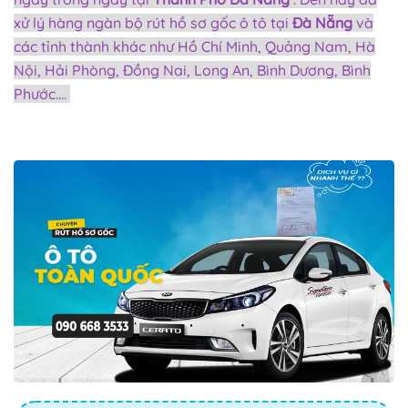
xử lý hàng ngàn bộ rút hồ sơ gốc ô tô tại
Đà Nẵng
và
các tỉnh thành khác như Hồ Chí Minh, Quảng Nam, Hà
Nội, Hải Phòng, Đồng Nai, Long An, Bình Dương, Bình
Phước....