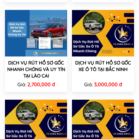
DỊCH VỤ RÚT HỒ SƠ GỐC
DỊCH VỤ RÚT HỒ SƠ GỐC
NHANH CHÓNG VÀ UY TÍN
XE Ô TÔ TẠI BẮC NINH
TẠI LÀO CAI
Giá:
2,700,000 đ
Giá:
3,000,000 đ