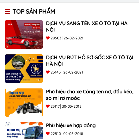
TOP SẢN PHẨM
DỊCH VỤ SANG TÊN XE Ô TÔ TẠI HÀ
NỘI
28503
26-02-2021
DỊCH VỤ RÚT HỒ SƠ GỐC XE Ô TÔ TẠI
HÀ NỘI
25145
26-02-2021
Phù hiệu cho xe Công ten nơ, đầu kéo,
sơ mi rơ moóc
23117
30-05-2018
Phù hiệu xe hợp đồng
22510
02-06-2018