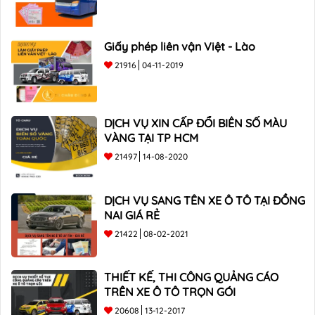
Giấy phép liên vận Việt - Lào
21916
04-11-2019
DỊCH VỤ XIN CẤP ĐỔI BIỂN SỐ MÀU
VÀNG TẠI TP HCM
21497
14-08-2020
DỊCH VỤ SANG TÊN XE Ô TÔ TẠI ĐỒNG
NAI GIÁ RẺ
21422
08-02-2021
THIẾT KẾ, THI CÔNG QUẢNG CÁO
TRÊN XE Ô TÔ TRỌN GÓI
20608
13-12-2017