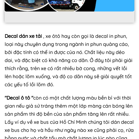
Decal dán xe tải
, xe ôtô hay còn gọi là decal in phun,
loại này chuyên dụng trong ngành in phun quảng cáo,
bởi đặc tính có thể in được của nó. Chất liệu này dẻo
dai, và đặc biệt có khả năng co dãn. Ở đây tôi phải giải
thích rằng, trên xe có rất nhiều bờ cong, những vết lồi
lên hoặc lõm xuống, và độ co dãn này sẽ giải quyết tốt
các yếu tố lồi lõm đó.
"Decal ô tô "
còn có một chất lượng màu bền bỉ với thời
gian nếu giả sử tráng thêm một lớp màng cán bóng lên
sản phẩm thì độ bền của sản phẩm tăng lên rất nhiều.
Lấy ví dụ về xe bus của Hồ Chí Minh chúng tôi dán decal
xe bus cho họ và hầu như ngày nào xe cũng phải cọ, rửa
bằng nước và chất tẩy mà chất lượng in lúc nào cũng