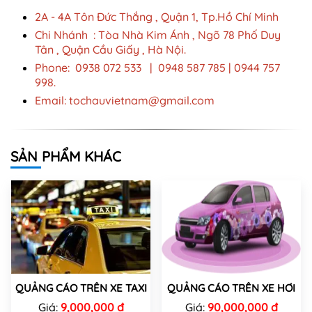
2A - 4A Tôn Đức Thắng , Quận 1, Tp.Hồ Chí Minh
Chi Nhánh : Tòa Nhà Kim Ánh , Ngõ 78 Phố Duy
Tân , Quận Cầu Giấy , Hà Nội.
Phone: 0938 072 533 | 0948 587 785 | 0944 757
998.
Email:
tochauvietnam@gmail.com
SẢN PHẨM KHÁC
QUẢNG CÁO TRÊN XE TAXI
QUẢNG CÁO TRÊN XE HƠI
Giá:
9,000,000 đ
Giá:
90,000,000 đ