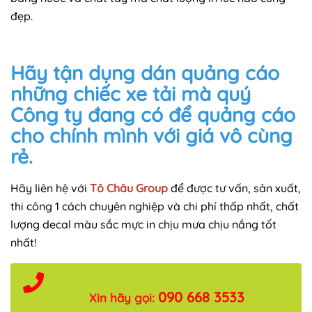
đẹp.
Hãy tận dụng
dán quảng cáo
những chiếc xe tải
mà quý
Công ty đang có để quảng cáo
cho chính mình với giá vô cùng
rẻ.
Hãy liên hệ với
Tô Châu Group
để được tư vấn, sản xuất,
thi công 1 cách chuyên nghiệp và chi phí thấp nhất, chất
lượng decal màu sắc mực in chịu mưa chịu nắng tốt
nhất!
090 668 3533
Xin hãy gọi: