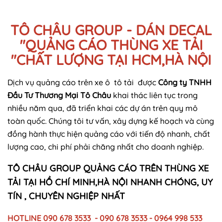
TÔ CHÂU GROUP - DÁN DECAL
"QUẢNG CÁO THÙNG XE TẢI
"CHẤT LƯỢNG TẠI HCM,HÀ NỘI
Dịch vụ quảng cáo trên xe ô tô tải được
Công ty TNHH
Đầu Tư Thương Mại Tô Châu
khai thác liên tục trong
nhiều năm qua, đã triển khai các dự án trên quy mô
toàn quốc. Chúng tôi tư vấn, xây dựng kế hoạch và cùng
đồng hành thực hiện quảng cáo với tiến độ nhanh, chất
lượng cao, chi phí phải chăng nhất cho doanh nghiệp.
TÔ CHÂU GROUP
QUẢNG CÁO TRÊN THÙNG XE
TẢI
TẠI HỒ CHÍ MINH,HÀ NỘI NHANH CHÓNG, UY
TÍN , CHUYÊN NGHIỆP NHẤT
HOTLINE 090 678 3533 - 090 678 3533 - 0964 998 533