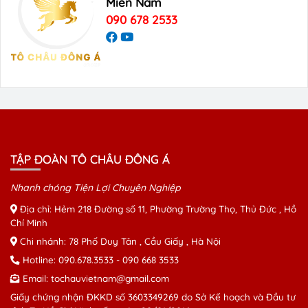
Miền Nam
090 678 2533
TẬP ĐOÀN TÔ CHÂU ĐÔNG Á
Nhanh chóng Tiện Lợi Chuyên Nghiệp
Địa chỉ: Hẻm 218 Đường số 11, Phường Trường Thọ, Thủ Đức , Hồ
Chí Minh
Chi nhánh: 78 Phố Duy Tân , Cầu Giấy , Hà Nội
Hotline:
090.678.3533
-
090 668 3533
Email:
tochauvietnam@gmail.com
Giấy chứng nhận ĐKKD số 3603349269 do Sở Kế hoạch và Đầu tư