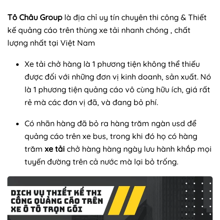
Tô Châu Group
là địa chỉ uy tín chuyên thi công & Thiết
kế quảng cáo trên thùng xe tải nhanh chóng , chất
lượng nhất tại Việt Nam
Xe tải chở hàng là 1 phương tiện không thể thiếu
được đối với những đơn vị kinh doanh, sản xuất. Nó
là 1 phương tiện quảng cáo vô cùng hữu ích, giá rất
rẻ mà các đơn vị đã, và đang bỏ phí.
Có nhãn hàng đã bỏ ra hàng trăm ngàn usd để
quảng cáo trên xe bus, trong khi đó họ có hàng
trăm
xe tải
chở hàng hàng ngày lưu hành khắp mọi
tuyến đường trên cả nước mà lại bỏ trống.