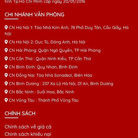
tỉnh Tp.Hồ Chí Minh cấp ngày 20/01/2016
CHI NHÁNH VĂN PHÒNG
CN Hà Nội 1: Tòa Nhà Kim Ánh, 78 Phố Duy Tân, Cầu Giấy, Hà
Nội
CN Hà Nội 2: Dục Tú, Đông Anh, Hà Nội
CN Hải Phòng: Quận Ngô Quyền, TP Hải Phòng
CN Cần Thơ : Quận Ninh Kiều, TP Cần Thơ
CN Bình Định: Quy Nhơn, Bình Định
CN Đồng Nai: Tòa Nhà Sonadezi, Biên Hòa
CN Bình Dương : 207 Xa Lộ Hà Nội, Dĩ An, Bình Dương
CN Bắc Ninh : Suối Hoa, Bắc Ninh
CN Vũng Tàu : Thành Phố Vũng Tàu
CHÍNH SÁCH
Chính sách về giá cả
Chính sách khiếu nại