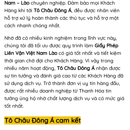
Nam – Lào
chuyên nghiệp. Đảm bảo mọi Khách
Hàng khi tới
Tô Châu Đông Á
, đều được nhân viên
hỗ trợ xử lý hoàn thành các thủ tục và hỗ trợ một
cách nhanh chóng nhất.
Nhờ đã có nhiều kinh nghiệm trong lĩnh vực này,
chúng tôi đã tối ưu được quy trình làm
Giấy Phép
Liên Vận Việt Nam Lào
có giá tốt nhất và tiết kiệm
thời gian chờ đợi cho Khách Hàng. Vì vậy trong
nhiều năm hoạt động,
Tô Châu Đông Á
nhận được
sự tin tưởng và đánh giá cao từ các Khách Hàng đã
sử dụng dịch vụ. Trở thành đơn vị uy tín hàng đầu,
được rất nhiều doanh nghiệp từ Thanh Hóa tin
tưởng ủng hộ nhờ chất lượng dịch vụ và có mức giá
tốt nhất.
Tô Châu Đông Á cam kết