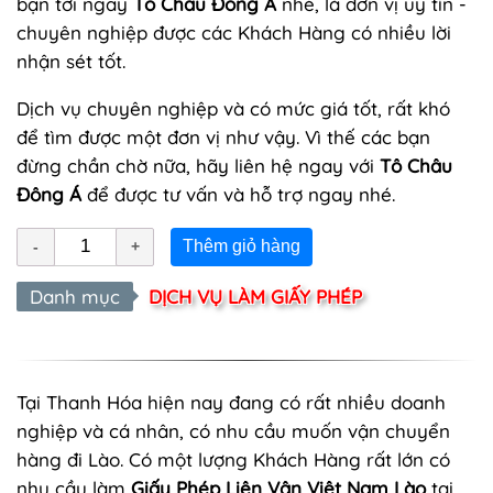
bạn tới ngay
Tô Châu Đông Á
nhé, là đơn vị uy tín -
chuyên nghiệp được các Khách Hàng có nhiều lời
nhận sét tốt.
Dịch vụ chuyên nghiệp và có mức giá tốt, rất khó
để tìm được một đơn vị như vậy. Vì thế các bạn
đừng chần chờ nữa, hãy liên hệ ngay với
Tô Châu
Đông Á
để được tư vấn và hỗ trợ ngay nhé.
Thêm giỏ hàng
Danh mục
DỊCH VỤ LÀM GIẤY PHÉP
Tại Thanh Hóa hiện nay đang có rất nhiều doanh
nghiệp và cá nhân, có nhu cầu muốn vận chuyển
hàng đi Lào. Có một lượng Khách Hàng rất lớn có
nhu cầu làm
Giấy Phép Liên Vận Việt Nam Lào
tại