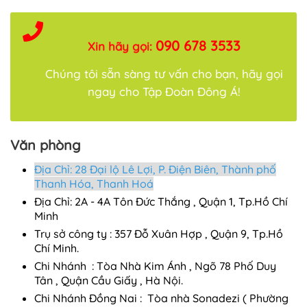
090 678 3533
Xin hãy gọi:
Chúng tôi sẵn sàng tư vấn cho bạn, hãy gọi
ngay cho Tập Đoàn Đông Á!
Văn phòng
Địa Chỉ: 28 Đại lộ Lê Lợi, P. Điện Biên, Thành phố
Thanh Hóa, Thanh Hoá
Địa Chỉ: 2A - 4A Tôn Đức Thắng , Quận 1, Tp.Hồ Chí
Minh
Trụ sở công ty : 357 Đỗ Xuân Hợp , Quận 9, Tp.Hồ
Chí Minh.
Chi Nhánh : Tòa Nhà Kim Ánh , Ngõ 78 Phố Duy
Tân , Quận Cầu Giấy , Hà Nội.
Chi Nhánh Đồng Nai : Tòa nhà Sonadezi ( Phường