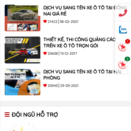
DỊCH VỤ SANG TÊN XE Ô TÔ TẠI ĐỒNG
NAI GIÁ RẺ
21422
08-02-2021
THIẾT KẾ, THI CÔNG QUẢNG CÁO
1
TRÊN XE Ô TÔ TRỌN GÓI
20608
13-12-2017
2
DỊCH VỤ SANG TÊN XE Ô TÔ TẠI HẢI
PHÒNG
20540
29-03-2021
ĐỘI NGŨ HỖ TRỢ