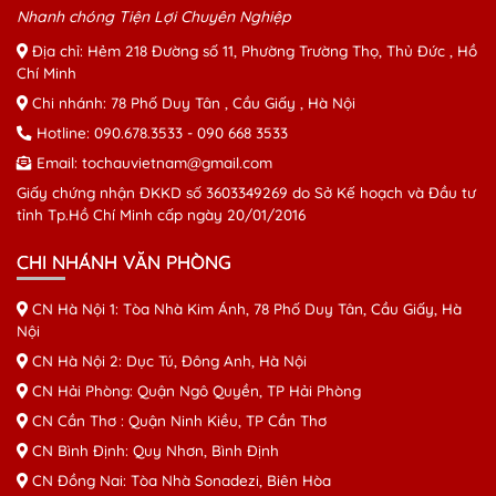
Nhanh chóng Tiện Lợi Chuyên Nghiệp
Địa chỉ: Hẻm 218 Đường số 11, Phường Trường Thọ, Thủ Đức , Hồ
Chí Minh
Chi nhánh: 78 Phố Duy Tân , Cầu Giấy , Hà Nội
Hotline:
090.678.3533
-
090 668 3533
Email:
tochauvietnam@gmail.com
Giấy chứng nhận ĐKKD số 3603349269 do Sở Kế hoạch và Đầu tư
tỉnh Tp.Hồ Chí Minh cấp ngày 20/01/2016
CHI NHÁNH VĂN PHÒNG
CN Hà Nội 1: Tòa Nhà Kim Ánh, 78 Phố Duy Tân, Cầu Giấy, Hà
Nội
CN Hà Nội 2: Dục Tú, Đông Anh, Hà Nội
CN Hải Phòng: Quận Ngô Quyền, TP Hải Phòng
CN Cần Thơ : Quận Ninh Kiều, TP Cần Thơ
CN Bình Định: Quy Nhơn, Bình Định
CN Đồng Nai: Tòa Nhà Sonadezi, Biên Hòa