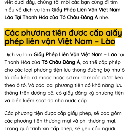
viết dưới đây, chúng tôi mời các bạn cùng đi tìm
hiểu về dịch vụ làm
Giấy Phép Liên Vận Việt Nam
Lào Tại Thanh Hóa của Tô Châu Đông Á
nhé.
Các phương tiện được cấp giấy
phép liên vận Việt Nam – Lào
Dịch vụ làm
Giấy Phép Liên Vận Việt Nam – Lào
tại
Thanh Hòa của
Tô Châu Đông Á
, có thể cấp phép
cho các loại phương tiện lưu thông đường bộ như ô
tô đầu kéo, rơ moóc hoặc sơ mi rơ moóc được kéo
theo ô tô. Và các loại phương tiện có khả năng lưu
thông trên đường bộ, có giấy đăng ký phương tiện
và biển kiểm soát do nhà nước cấp.
Các phương tiện được cấp giấy phép, sẽ bao gồm
các phương tiện thương mại và phi thương mại.
Trong quá trình xin cấp phép, sẽ yêu cầu người