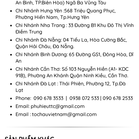
An Bình, TP.Biên Hòa) Ngã Ba Vũng Tàu
Chi Nhánh Hưng Yên :568 Triệu Quang Phục,
Phường Hiến Nam, Tp.Hưng Yên
Chi Nhánh Nha Trang : 33 Đường B1 Khu Đô Thị Vĩnh
Điềm Trung
Chi Nhánh Đà Nẵng: 04 Tiểu La, Hòa Cường Bắc,
Quận Hải Châu, Đà Nẵng.
Chi Nhánh Bình Dương: 65 Đường GS1, Đông Hòa, Dĩ
An
Chi Nhánh Cần Thơ: Số 103 Nguyễn Hiền (A1- KDC
91B), Phường An Khánh Quận Ninh Kiều, Cần Thơ.
Chi Nhánh Đà Lạt : Thái Phiên, Phường 12, Tp.Đà
Lạt
Phone: 090 678 3533 | 0938 072 533 | 090 678 2533
Email:
phuhieuttc@gmail.com
Email :
tochauvietnam@gmail.com