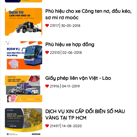
Phù hiệu cho xe Công ten nơ, đầu kéo,
sơ mi rơ moóc
23117
30-05-2018
Phù hiệu xe hợp đồng
22510
02-06-2018
Giấy phép liên vận Việt - Lào
21916
04-11-2019
DỊCH VỤ XIN CẤP ĐỔI BIỂN SỐ MÀU
VÀNG TẠI TP HCM
21497
14-08-2020