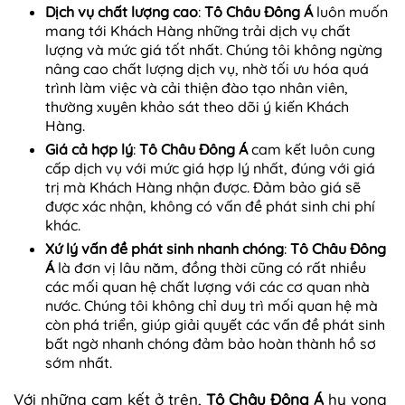
Dịch vụ chất lượng cao
:
Tô Châu Đông Á
luôn muốn
mang tới Khách Hàng những trải dịch vụ chất
lượng và mức giá tốt nhất. Chúng tôi không ngừng
nâng cao chất lượng dịch vụ, nhờ tối ưu hóa quá
trình làm việc và cải thiện đào tạo nhân viên,
thường xuyên khảo sát theo dõi ý kiến Khách
Hàng.
Giá cả hợp lý
:
Tô Châu Đông Á
cam kết luôn cung
cấp dịch vụ với mức giá hợp lý nhất, đúng với giá
trị mà Khách Hàng nhận được. Đảm bảo giá sẽ
được xác nhận, không có vấn đề phát sinh chi phí
khác.
Xứ lý vấn đề phát sinh nhanh chóng
:
Tô Châu Đông
Á
là đơn vị lâu năm, đồng thời cũng có rất nhiều
các mối quan hệ chất lượng với các cơ quan nhà
nước. Chúng tôi không chỉ duy trì mối quan hệ mà
còn phá triển, giúp giải quyết các vấn đề phát sinh
bất ngờ nhanh chóng đảm bảo hoàn thành hồ sơ
sớm nhất.
Với những cam kết ở trên,
Tô Châu Đông Á
hy vọng