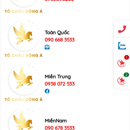
Toàn Quốc
090 668 3533
1
2
Miền Trung
0938 072 533
MiềnNam
090 678 3533