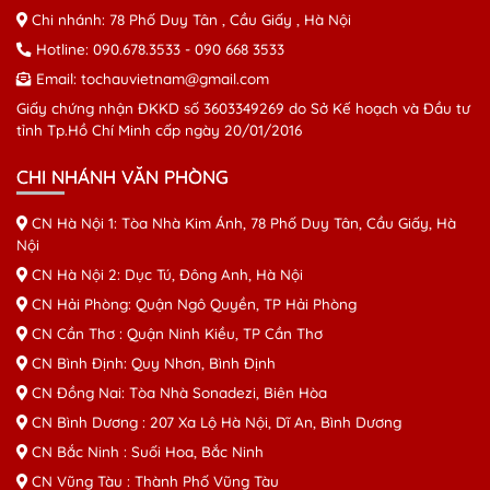
Chi nhánh: 78 Phố Duy Tân , Cầu Giấy , Hà Nội
Hotline:
090.678.3533
-
090 668 3533
Email:
tochauvietnam@gmail.com
Giấy chứng nhận ĐKKD số 3603349269 do Sở Kế hoạch và Đầu tư
tỉnh Tp.Hồ Chí Minh cấp ngày 20/01/2016
CHI NHÁNH VĂN PHÒNG
CN Hà Nội 1: Tòa Nhà Kim Ánh, 78 Phố Duy Tân, Cầu Giấy, Hà
Nội
CN Hà Nội 2: Dục Tú, Đông Anh, Hà Nội
CN Hải Phòng: Quận Ngô Quyền, TP Hải Phòng
CN Cần Thơ : Quận Ninh Kiều, TP Cần Thơ
CN Bình Định: Quy Nhơn, Bình Định
CN Đồng Nai: Tòa Nhà Sonadezi, Biên Hòa
CN Bình Dương : 207 Xa Lộ Hà Nội, Dĩ An, Bình Dương
CN Bắc Ninh : Suối Hoa, Bắc Ninh
CN Vũng Tàu : Thành Phố Vũng Tàu