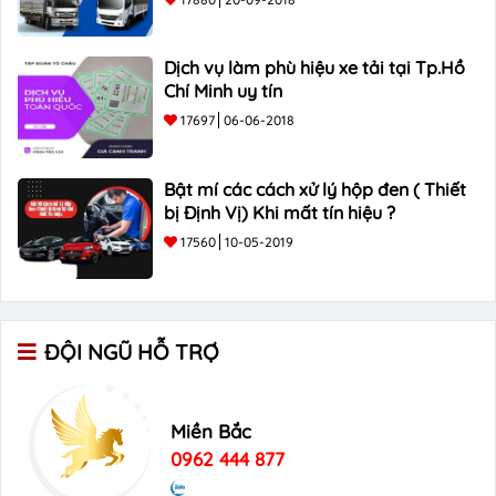
Dịch vụ làm phù hiệu xe tải tại Tp.Hồ
Chí Minh uy tín
17697
06-06-2018
Bật mí các cách xử lý hộp đen ( Thiết
bị Định Vị) Khi mất tín hiệu ?
17560
10-05-2019
ĐỘI NGŨ HỖ TRỢ
Miền Bắc
0962 444 877