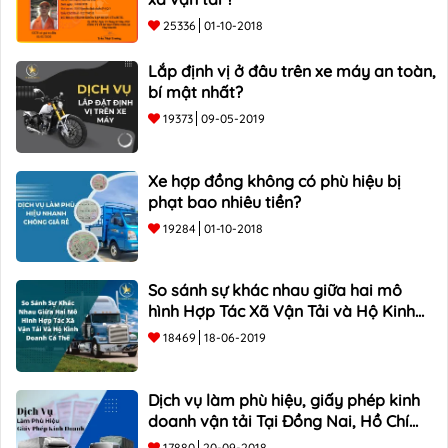
Phương)
25336
01-10-2018
Lắp định vị ở đâu trên xe máy an toàn,
bí mật nhất?
19373
09-05-2019
Xe hợp đồng không có phù hiệu bị
phạt bao nhiêu tiền?
19284
01-10-2018
So sánh sự khác nhau giữa hai mô
hình Hợp Tác Xã Vận Tải và Hộ Kinh
Doanh Cá Thể
18469
18-06-2019
Dịch vụ làm phù hiệu, giấy phép kinh
doanh vận tải Tại Đồng Nai, Hồ Chí
Minh
17880
20-09-2018