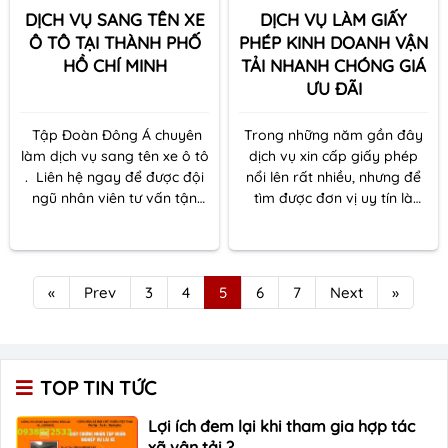
giấy tờ hợp pháp thì
DỊCH VỤ SANG TÊN XE
DỊCH VỤ LÀM GIẤY
không phải chuyện đơn
Ô TÔ TẠI THÀNH PHỐ
PHÉP KINH DOANH VẬN
giản.
HỒ CHÍ MINH
TẢI NHANH CHÓNG GIÁ
ƯU ĐÃI
Tập Đoàn Đông Á chuyên
Trong những năm gần đây
làm dịch vụ sang tên xe ô tô
dịch vụ xin cấp giấy phép
. Liên hệ ngay để được đội
nổi lên rất nhiều, nhưng để
ngũ nhân viên tư vấn tận
tìm được đơn vị uy tín là
tình và tiến hành chuẩn bị
một vấn đề mà ai cũng
đầy đủ giấy tờ hồ sơ cho
quan tâm, Tập Đoàn Đông
quý khách một cách nhanh
Á với hơn 10 năm kinh
nhất và đúng quy định của
nghiệm đội ngũ nhân viên
«
Prev
3
4
5
6
7
Next
»
Pháp Luật. Với hơn 10 năm
nhiệt tình và dày kinh
kinh nghiệm trong lĩnh vực
nghiệm, hiện tại có rất nhiều
hỗ trợ pháp lý ô tô nên Quý
đơn vị đã tin tưởng và đã
khách sẽ thấy hài lòng với
trải nghiệm dịch vụ của
TOP TIN TỨC
dịch vụ
SANG TÊN XE
ô tô
chúng tôi. Hãy nhắc máy lên
đã qua sử dụng của chúng
và gọi điện cho chúng tôi.
Lợi ích đem lại khi tham gia hợp tác
tôi!
Hotline:
090 678 3533 ( Mr.
xã vận tải ?