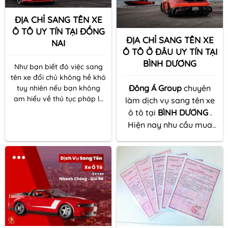
hưởng đến một số đơn vị
khác, Hôm nay
ĐỊA CHỈ SANG TÊN XE
Phuhieuoto.com
sẽ giới thiệu
Ô TÔ UY TÍN TẠI ĐỒNG
đến quý khách TOP 5 dịch
ĐỊA CHỈ SANG TÊN XE
NAI
vụ sang tên xe ô tô tại
Vũng
Ô TÔ Ở ĐÂU UY TÍN TẠI
Tàu
NHANH CHÓNG - UY
BÌNH DƯƠNG
TÍN - CHUYÊN NGHIỆP.
Như bạn biết đó việc sang
tên xe đổi chủ không hề khó
Đông Á Group
chuyên
tuy nhiên nếu bạn không
am hiểu về thủ tục pháp lý
làm dịch vụ sang tên xe
hoặc không có kinh nghiệm
ô tô tại
BÌNH DƯƠNG
.
trong việc làm hợp đồng
Hiện nay nhu cầu mua
mua bán xe cũng như hiểu
bán và trao đổi xe ngày
biết về các loại phí khi tiến
càng nhiều chính vì lẽ đó
hành sang tên đổi chủ xe thì
việc bạn có thể sở hửu
bạn sẽ gặp không ít rắc rối
một chiếc xe củ đã qua
đó khi thực hiện. Đông Á
Group là một trong những
sử dụng là điều hết sức
đơn vị uy tín nhất hiện nay.
đơn giản nhưng đối với
nhiều khách hàng chọn
mua một chiếc ưng ý mà