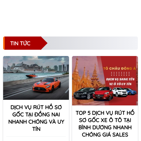
TIN TỨC
DỊCH VỤ RÚT HỒ SƠ
TOP 5 DỊCH VỤ RÚT HỒ
GỐC TẠI ĐỒNG NAI
SƠ GỐC XE Ô TÔ TẠI
NHANH CHÓNG VÀ UY
BÌNH DƯƠNG NHANH
TÍN
CHÓNG GIÁ SALES