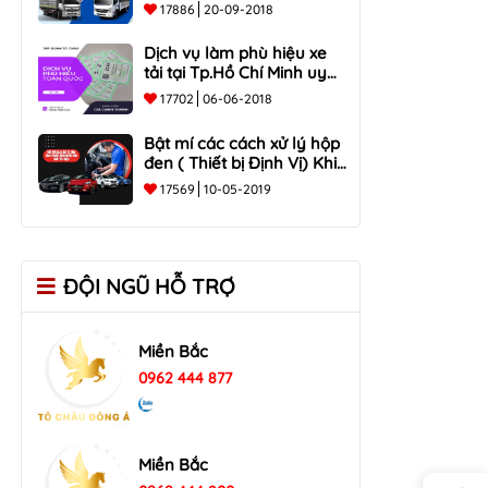
Tại Đồng Nai, Hồ Chí Minh
17886
20-09-2018
Dịch vụ làm phù hiệu xe
tải tại Tp.Hồ Chí Minh uy
tín
17702
06-06-2018
Bật mí các cách xử lý hộp
đen ( Thiết bị Định Vị) Khi
mất tín hiệu ?
17569
10-05-2019
ĐỘI NGŨ HỖ TRỢ
Miền Bắc
0962 444 877
Miền Bắc