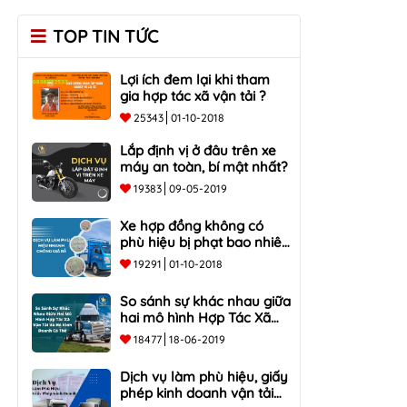
TOP TIN TỨC
Lợi ích đem lại khi tham
gia hợp tác xã vận tải ?
25343
01-10-2018
Lắp định vị ở đâu trên xe
máy an toàn, bí mật nhất?
19383
09-05-2019
Xe hợp đồng không có
phù hiệu bị phạt bao nhiêu
tiền?
19291
01-10-2018
So sánh sự khác nhau giữa
hai mô hình Hợp Tác Xã
Vận Tải và Hộ Kinh Doanh
18477
18-06-2019
Cá Thể
Dịch vụ làm phù hiệu, giấy
phép kinh doanh vận tải