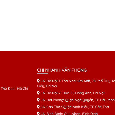
CHI NHÁNH VĂN PHÒNG
CN Hà Nội 1: Tòa Nhà Kim Ánh, 78 Phố Duy Tâ
Giấy, Hà Nội
 Thủ Đức , Hồ Chí
CN Hà Nội 2: Dục Tú, Đông Anh, Hà Nội
CN Hải Phòng: Quận Ngô Quyền, TP Hải Phòn
CN Cần Thơ : Quận Ninh Kiều, TP Cần Thơ
CN Bình Định: Quy Nhơn, Bình Định