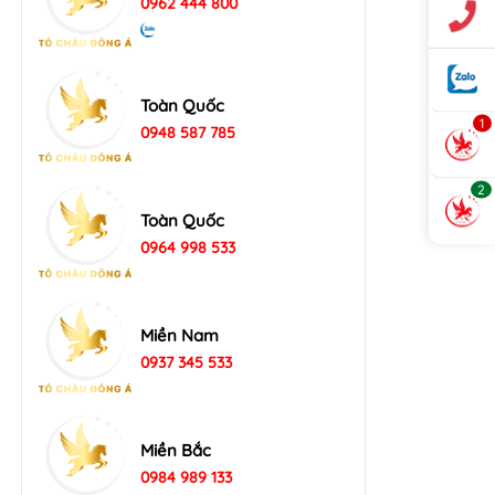
0962 444 800
Toàn Quốc
1
0948 587 785
2
Toàn Quốc
0964 998 533
Miền Nam
0937 345 533
Miền Bắc
0984 989 133