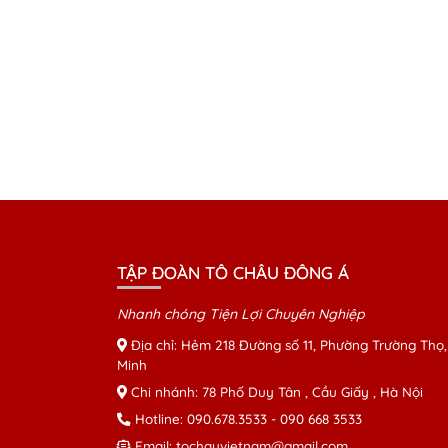
TẬP ĐOÀN TÔ CHÂU ĐÔNG Á
Nhanh chóng Tiện Lợi Chuyên Nghiệp
Địa chỉ: Hẻm 218 Đường số 11, Phường Trường Thọ,
Minh
Chi nhánh: 78 Phố Duy Tân , Cầu Giấy , Hà Nội
Hotline:
090.678.3533
-
090 668 3533
Email:
tochauvietnam@gmail.com