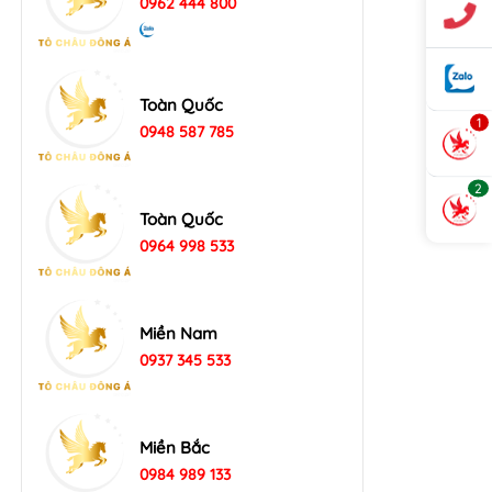
0962 444 800
Toàn Quốc
1
0948 587 785
2
Toàn Quốc
0964 998 533
Miền Nam
0937 345 533
Miền Bắc
0984 989 133