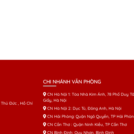
CHI NHÁNH VĂN PHÒNG
CN Hà Nội 1: Tòa Nhà Kim Ánh, 78 Phố Duy Tâ
Giấy, Hà Nội
 Thủ Đức , Hồ Chí
CN Hà Nội 2: Dục Tú, Đông Anh, Hà Nội
CN Hải Phòng: Quận Ngô Quyền, TP Hải Phòn
CN Cần Thơ : Quận Ninh Kiều, TP Cần Thơ
CN Bình Định: Quy Nhơn, Bình Định