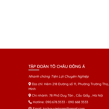
TẬP ĐOÀN TÔ CHÂU ĐÔNG Á
Nhanh chóng Tiện Lợi Chuyên Nghiệp
Địa chỉ: Hẻm 218 Đường số 11, Phường Trường Thọ,
Minh
Chi nhánh: 78 Phố Duy Tân , Cầu Giấy , Hà Nội
Hotline:
090.678.3533
-
090 668 3533
Email:
tochauvietnam@gmail.com