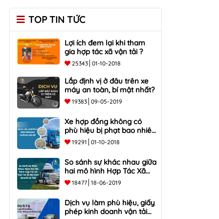
TOP TIN TỨC
Lợi ích đem lại khi tham
gia hợp tác xã vận tải ?
25343
01-10-2018
Lắp định vị ở đâu trên xe
máy an toàn, bí mật nhất?
19383
09-05-2019
Xe hợp đồng không có
phù hiệu bị phạt bao nhiêu
tiền?
19291
01-10-2018
So sánh sự khác nhau giữa
hai mô hình Hợp Tác Xã
Vận Tải và Hộ Kinh Doanh
18477
18-06-2019
Cá Thể
Dịch vụ làm phù hiệu, giấy
phép kinh doanh vận tải