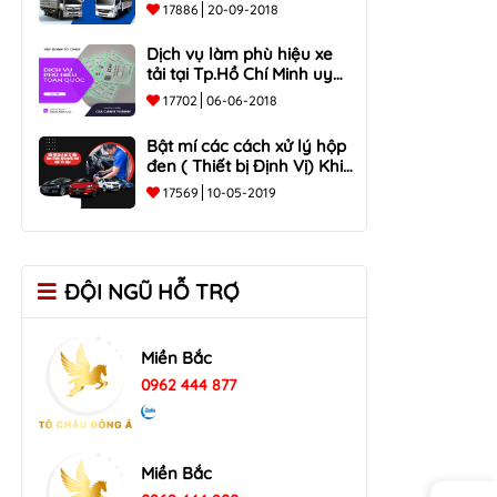
Tại Đồng Nai, Hồ Chí Minh
17886
20-09-2018
Dịch vụ làm phù hiệu xe
tải tại Tp.Hồ Chí Minh uy
tín
17702
06-06-2018
Bật mí các cách xử lý hộp
đen ( Thiết bị Định Vị) Khi
mất tín hiệu ?
17569
10-05-2019
ĐỘI NGŨ HỖ TRỢ
Miền Bắc
0962 444 877
Miền Bắc