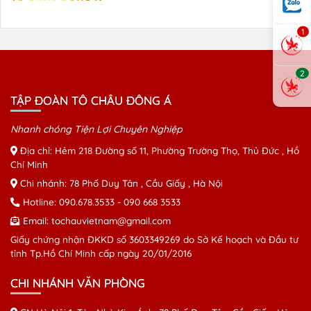
1
2
TẬP ĐOÀN TÔ CHÂU ĐÔNG Á
Nhanh chóng Tiện Lợi Chuyên Nghiệp
Địa chỉ: Hẻm 218 Đường số 11, Phường Trường Thọ, Thủ Đức , Hồ
Chí Minh
Chi nhánh: 78 Phố Duy Tân , Cầu Giấy , Hà Nội
Hotline:
090.678.3533
-
090 668 3533
Email:
tochauvietnam@gmail.com
Giấy chứng nhận ĐKKD số 3603349269 do Sở Kế hoạch và Đầu tư
tỉnh Tp.Hồ Chí Minh cấp ngày 20/01/2016
CHI NHÁNH VĂN PHÒNG