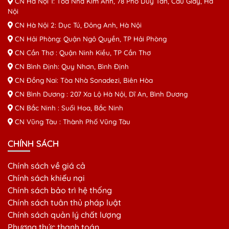
CN Hà Nội 1: Tòa Nhà Kim Ánh, 78 Phố Duy Tân, Cầu Giấy, Hà
Nội
CN Hà Nội 2: Dục Tú, Đông Anh, Hà Nội
CN Hải Phòng: Quận Ngô Quyền, TP Hải Phòng
CN Cần Thơ : Quận Ninh Kiều, TP Cần Thơ
CN Bình Định: Quy Nhơn, Bình Định
CN Đồng Nai: Tòa Nhà Sonadezi, Biên Hòa
CN Bình Dương : 207 Xa Lộ Hà Nội, Dĩ An, Bình Dương
CN Bắc Ninh : Suối Hoa, Bắc Ninh
CN Vũng Tàu : Thành Phố Vũng Tàu
CHÍNH SÁCH
Chính sách về giá cả
Chính sách khiếu nại
Chính sách bảo trì hệ thống
Chính sách tuân thủ pháp luật
Chính sách quản lý chất lượng
Phương thức thanh toán