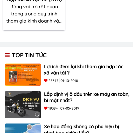
đóng vai trò rất quan
trọng trong quy trình
tham gia kinh doanh vận
tải của cả các cá nhân và
doanh nghiệp, có thể nói,
hoạt động kinh doanh
vận tải không thể tách
TOP TIN TỨC
rời khỏi các HTX. Vậy vai
trò của HTX và lợi ích khi
Lợi ích đem lại khi tham gia hợp tác
gia nhập
HTX vận tải
là
xã vận tải ?
gì, các bạn tham khảo
25347
01-10-2018
bài viết dưới đây để hiểu
rõ hơn khi gia nhập HTX
Lắp định vị ở đâu trên xe máy an toàn,
nhé.
bí mật nhất?
19384
09-05-2019
Xe hợp đồng không có phù hiệu bị
phạt bao nhiêu tiền?