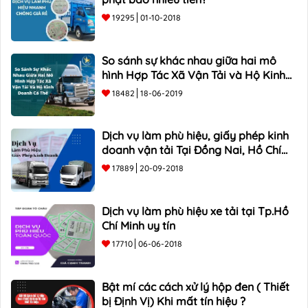
19295
01-10-2018
So sánh sự khác nhau giữa hai mô
hình Hợp Tác Xã Vận Tải và Hộ Kinh
Doanh Cá Thể
18482
18-06-2019
Dịch vụ làm phù hiệu, giấy phép kinh
doanh vận tải Tại Đồng Nai, Hồ Chí
Minh
17889
20-09-2018
Dịch vụ làm phù hiệu xe tải tại Tp.Hồ
Chí Minh uy tín
17710
06-06-2018
Bật mí các cách xử lý hộp đen ( Thiết
bị Định Vị) Khi mất tín hiệu ?