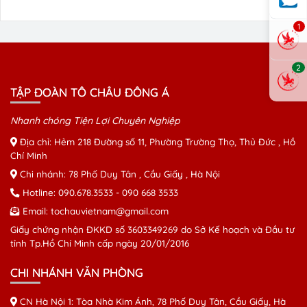
1
2
TẬP ĐOÀN TÔ CHÂU ĐÔNG Á
Nhanh chóng Tiện Lợi Chuyên Nghiệp
Địa chỉ: Hẻm 218 Đường số 11, Phường Trường Thọ, Thủ Đức , Hồ
Chí Minh
Chi nhánh: 78 Phố Duy Tân , Cầu Giấy , Hà Nội
Hotline:
090.678.3533
-
090 668 3533
Email:
tochauvietnam@gmail.com
Giấy chứng nhận ĐKKD số 3603349269 do Sở Kế hoạch và Đầu tư
tỉnh Tp.Hồ Chí Minh cấp ngày 20/01/2016
CHI NHÁNH VĂN PHÒNG
CN Hà Nội 1: Tòa Nhà Kim Ánh, 78 Phố Duy Tân, Cầu Giấy, Hà