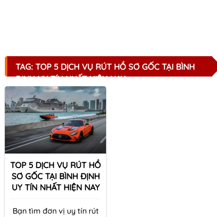
TAG: TOP 5 DỊCH VỤ RÚT HỒ SƠ GỐC TẠI BÌNH
ĐỊNH UY TÍN NHẤT HIỆN NAY
TOP 5 DỊCH VỤ RÚT HỒ
SƠ GỐC TẠI BÌNH ĐỊNH
UY TÍN NHẤT HIỆN NAY
Bạn tìm đơn vị uy tín rút