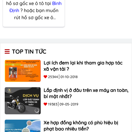
hồ sơ gốc xe ô tô tại
Bình
Định
? hoặc bạn muốn
rút hồ sơ gốc xe ô
tô nhưng vẫn chưa biết
rõ quy trình? Cũng chưa
biết thủ tục diễn ra như
thế nào? Không biết mức
TOP TIN TỨC
giá cho loại hình dịch vụ
này là bao nhiêu? Đừng
Lợi ích đem lại khi tham gia hợp tác
lo, bài viết này sẽ giới
xã vận tải ?
thiệu cho bạn những địa
25344
01-10-2018
chỉ thích hợp. Hôm nay,
Phuhieuoto.com
sẽ giới
Lắp định vị ở đâu trên xe máy an toàn,
thiệu
TOP 5
dịch vụ rút
bí mật nhất?
hồ sơ gốc uy tín Hãy
19383
09-05-2019
cùng đến với
TOP 5
đơn
vị cung cấp dịch vụ rút
Xe hợp đồng không có phù hiệu bị
hồ sơ gốc xe ô tô
Bình
phạt bao nhiêu tiền?
Định
uy tín.