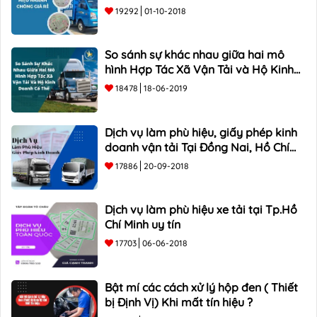
19292
01-10-2018
So sánh sự khác nhau giữa hai mô
hình Hợp Tác Xã Vận Tải và Hộ Kinh
Doanh Cá Thể
18478
18-06-2019
Dịch vụ làm phù hiệu, giấy phép kinh
doanh vận tải Tại Đồng Nai, Hồ Chí
Minh
17886
20-09-2018
Dịch vụ làm phù hiệu xe tải tại Tp.Hồ
Chí Minh uy tín
17703
06-06-2018
Bật mí các cách xử lý hộp đen ( Thiết
bị Định Vị) Khi mất tín hiệu ?