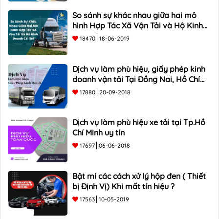
So sánh sự khác nhau giữa hai mô
hình Hợp Tác Xã Vận Tải và Hộ Kinh
Doanh Cá Thể
18470
18-06-2019
Dịch vụ làm phù hiệu, giấy phép kinh
doanh vận tải Tại Đồng Nai, Hồ Chí
Minh
17880
20-09-2018
Dịch vụ làm phù hiệu xe tải tại Tp.Hồ
Chí Minh uy tín
17697
06-06-2018
Bật mí các cách xử lý hộp đen ( Thiết
bị Định Vị) Khi mất tín hiệu ?
17563
10-05-2019