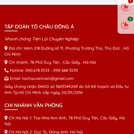
1
2
TẬP ĐOÀN TÔ CHÂU ĐÔNG Á
Nhanh chóng Tiện Lợi Chuyên Nghiệp
Địa chỉ: Hẻm 218 Đường số 11, Phường Trường Thọ, Thủ Đức , Hồ
Chí Minh
Chi nhánh: 78 Phố Duy Tân , Cầu Giấy , Hà Nội
Hotline:
090.678.3533
-
090 668 3533
Email:
tochauvietnam@gmail.com
Giấy chứng nhận ĐKKD số 3603349269 do Sở Kế hoạch và Đầu tư
tỉnh Tp.Hồ Chí Minh cấp ngày 20/01/2016
CHI NHÁNH VĂN PHÒNG
CN Hà Nội 1: Tòa Nhà Kim Ánh, 78 Phố Duy Tân, Cầu Giấy, Hà
Nội
CN Hà Nội 2: Dục Tú, Đông Anh, Hà Nội