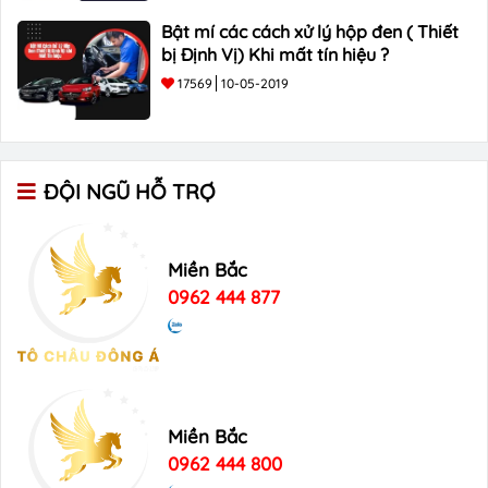
Bật mí các cách xử lý hộp đen ( Thiết
bị Định Vị) Khi mất tín hiệu ?
17569
10-05-2019
ĐỘI NGŨ HỖ TRỢ
Miền Bắc
0962 444 877
Miền Bắc
0962 444 800