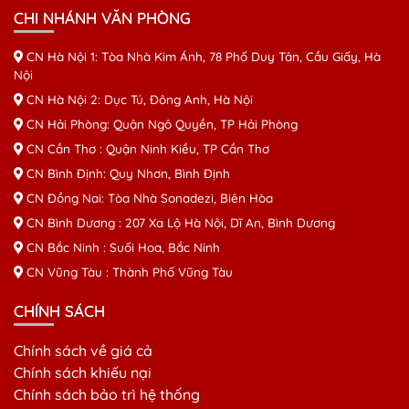
CHI NHÁNH VĂN PHÒNG
CN Hà Nội 1: Tòa Nhà Kim Ánh, 78 Phố Duy Tân, Cầu Giấy, Hà
Nội
CN Hà Nội 2: Dục Tú, Đông Anh, Hà Nội
CN Hải Phòng: Quận Ngô Quyền, TP Hải Phòng
CN Cần Thơ : Quận Ninh Kiều, TP Cần Thơ
CN Bình Định: Quy Nhơn, Bình Định
CN Đồng Nai: Tòa Nhà Sonadezi, Biên Hòa
CN Bình Dương : 207 Xa Lộ Hà Nội, Dĩ An, Bình Dương
CN Bắc Ninh : Suối Hoa, Bắc Ninh
CN Vũng Tàu : Thành Phố Vũng Tàu
CHÍNH SÁCH
Chính sách về giá cả
Chính sách khiếu nại
Chính sách bảo trì hệ thống