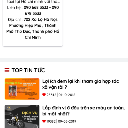
taxi tại Hồ chí minh với thời
Liên hệ :
gian nhanh chóng, đội ngũ
090 668 3533 - 090
nhân viên công ty tô châu
678 3533
vô cùng chuyên nghiệp chắc
Địa chỉ :
702 Xa Lộ Hà Nội,
Phường Hiệp Phú , Thành
chắn sẽ làm quý khách
Phố Thủ Đức, Thành phố Hồ
hàng hài lòng
Chí Minh
TOP TIN TỨC
Lợi ích đem lại khi tham gia hợp tác
xã vận tải ?
25342
01-10-2018
Lắp định vị ở đâu trên xe máy an toàn,
bí mật nhất?
19382
09-05-2019