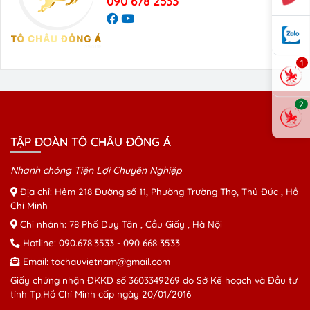
090 678 2533
1
2
TẬP ĐOÀN TÔ CHÂU ĐÔNG Á
Nhanh chóng Tiện Lợi Chuyên Nghiệp
Địa chỉ: Hẻm 218 Đường số 11, Phường Trường Thọ, Thủ Đức , Hồ
Chí Minh
Chi nhánh: 78 Phố Duy Tân , Cầu Giấy , Hà Nội
Hotline:
090.678.3533
-
090 668 3533
Email:
tochauvietnam@gmail.com
Giấy chứng nhận ĐKKD số 3603349269 do Sở Kế hoạch và Đầu tư
tỉnh Tp.Hồ Chí Minh cấp ngày 20/01/2016