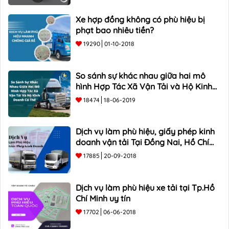
Xe hợp đồng không có phù hiệu bị
phạt bao nhiêu tiền?
19290
01-10-2018
So sánh sự khác nhau giữa hai mô
hình Hợp Tác Xã Vận Tải và Hộ Kinh
Doanh Cá Thể
18474
18-06-2019
Dịch vụ làm phù hiệu, giấy phép kinh
doanh vận tải Tại Đồng Nai, Hồ Chí
Minh
17885
20-09-2018
Dịch vụ làm phù hiệu xe tải tại Tp.Hồ
Chí Minh uy tín
17702
06-06-2018