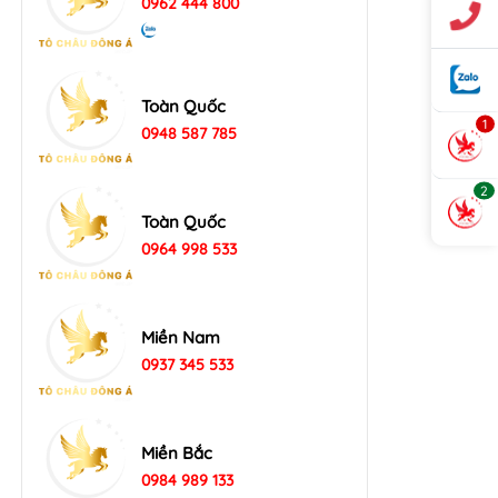
0962 444 800
Toàn Quốc
1
0948 587 785
2
Toàn Quốc
0964 998 533
Miền Nam
0937 345 533
Miền Bắc
0984 989 133