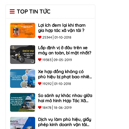
TOP TIN TỨC
Lợi ích đem lại khi tham
gia hợp tác xã vận tải ?
25344
01-10-2018
Lắp định vị ở đâu trên xe
máy an toàn, bí mật nhất?
19383
09-05-2019
Xe hợp đồng không có
phù hiệu bị phạt bao nhiêu
tiền?
19292
01-10-2018
So sánh sự khác nhau giữa
hai mô hình Hợp Tác Xã
Vận Tải và Hộ Kinh Doanh
18478
18-06-2019
Cá Thể
Dịch vụ làm phù hiệu, giấy
phép kinh doanh vận tải