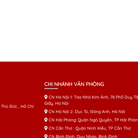
CHI NHÁNH VĂN PHÒNG
CN Hà Nội 1: Tòa Nhà Kim Ánh, 78 Phố Duy Tâ
Giấy, Hà Nội
 Thủ Đức , Hồ Chí
CN Hà Nội 2: Dục Tú, Đông Anh, Hà Nội
CN Hải Phòng: Quận Ngô Quyền, TP Hải Phòn
CN Cần Thơ : Quận Ninh Kiều, TP Cần Thơ
CN Bình Định: Quy Nhơn, Bình Định