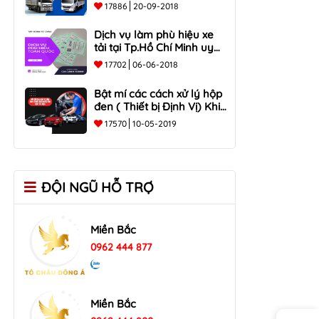
Tại Đồng Nai, Hồ Chí Minh
17886
20-09-2018
Dịch vụ làm phù hiệu xe
tải tại Tp.Hồ Chí Minh uy
tín
17702
06-06-2018
Bật mí các cách xử lý hộp
đen ( Thiết bị Định Vị) Khi
mất tín hiệu ?
17570
10-05-2019
ĐỘI NGŨ HỖ TRỢ
Miền Bắc
0962 444 877
Miền Bắc