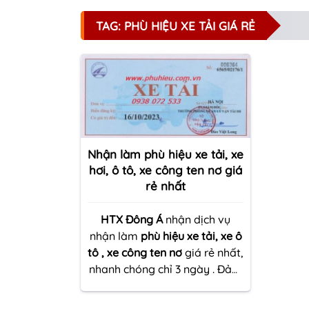
TAG: PHÙ HIỆU XE TẢI GIÁ RẺ
Nhận làm phù hiệu xe tải, xe
hơi, ô tô, xe công ten nơ giá
rẻ nhất
HTX Đông Á
nhận dịch vụ
nhận làm
phù hiệu xe tải, xe ô
tô , xe công ten nơ
giá rẻ nhất,
nhanh chóng chỉ 3 ngày . Đảm
bảo uy tín , chất lượng. Thủ
tục nhanh gọn . Nhân viên tư