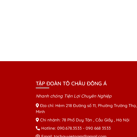
TẬP ĐOÀN TÔ CHÂU ĐÔNG Á
Nhanh chóng Tiện Lợi Chuyên Nghiệp
Địa chỉ: Hẻm 218 Đường số 11, Phường Trường Thọ,
Minh
Chi nhánh: 78 Phố Duy Tân , Cầu Giấy , Hà Nội
Hotline:
090.678.3533
-
090 668 3533
Email:
tochauvietnam@gmail.com