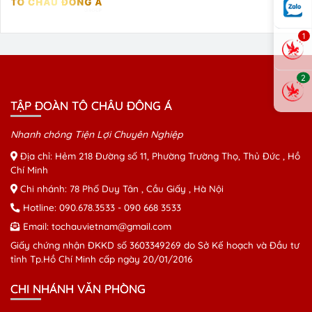
1
2
TẬP ĐOÀN TÔ CHÂU ĐÔNG Á
Nhanh chóng Tiện Lợi Chuyên Nghiệp
Địa chỉ: Hẻm 218 Đường số 11, Phường Trường Thọ, Thủ Đức , Hồ
Chí Minh
Chi nhánh: 78 Phố Duy Tân , Cầu Giấy , Hà Nội
Hotline:
090.678.3533
-
090 668 3533
Email:
tochauvietnam@gmail.com
Giấy chứng nhận ĐKKD số 3603349269 do Sở Kế hoạch và Đầu tư
tỉnh Tp.Hồ Chí Minh cấp ngày 20/01/2016
CHI NHÁNH VĂN PHÒNG