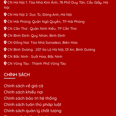
CN Hà Nội 1: Tòa Nhà Kim Ánh, 78 Phố Duy Tân, Cầu Giấy, Hà
Nội
CN Hà Nội 2: Dục Tú, Đông Anh, Hà Nội
CN Hải Phòng: Quận Ngô Quyền, TP Hải Phòng
CN Cần Thơ : Quận Ninh Kiều, TP Cần Thơ
CN Bình Định: Quy Nhơn, Bình Định
CN Đồng Nai: Tòa Nhà Sonadezi, Biên Hòa
CN Bình Dương : 207 Xa Lộ Hà Nội, Dĩ An, Bình Dương
CN Bắc Ninh : Suối Hoa, Bắc Ninh
CN Vũng Tàu : Thành Phố Vũng Tàu
CHÍNH SÁCH
Chính sách về giá cả
Chính sách khiếu nại
Chính sách bảo trì hệ thống
Chính sách tuân thủ pháp luật
Chính sách quản lý chất lượng