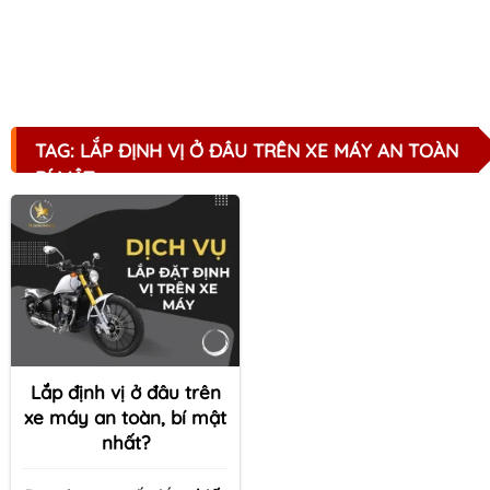
TAG: LẮP ĐỊNH VỊ Ở ĐÂU TRÊN XE MÁY AN TOÀN
BÍ MẬT
Lắp định vị ở đâu trên
xe máy an toàn, bí mật
nhất?