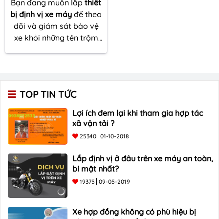
Bạn đang muốn lắp
thiết
bị định vị xe máy
để theo
dõi và giám sát bảo vệ
xe khỏi những tên trộm
ma mãnh. Nhưng bạn
không biết lắp định vị ở
đâu trên xe máy để cho
thiết bị vừa có thể hoạt
TOP TIN TỨC
động tốt vừa có thể đảm
bảo an toàn bí mật mà
Lợi ích đem lại khi tham gia hợp tác
bất kì tên trộm nào cũng
xã vận tải ?
không thể biết biết được
25340
01-10-2018
xe đang l
ắp định vị
. Dưới
đây là một số lời khuyên
Lắp định vị ở đâu trên xe máy an toàn,
của CHÚNG TÔI cho bạn
bí mật nhất?
khi
lắp thiết bị định vị
19375
09-05-2019
vào xe máy.
Xe hợp đồng không có phù hiệu bị