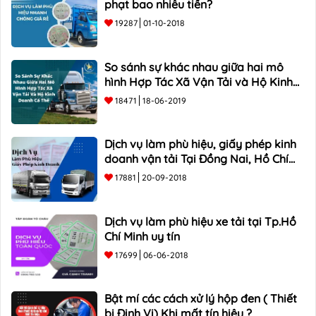
phạt bao nhiêu tiền?
19287
01-10-2018
So sánh sự khác nhau giữa hai mô
hình Hợp Tác Xã Vận Tải và Hộ Kinh
Doanh Cá Thể
18471
18-06-2019
Dịch vụ làm phù hiệu, giấy phép kinh
doanh vận tải Tại Đồng Nai, Hồ Chí
Minh
17881
20-09-2018
Dịch vụ làm phù hiệu xe tải tại Tp.Hồ
Chí Minh uy tín
17699
06-06-2018
Bật mí các cách xử lý hộp đen ( Thiết
bị Định Vị) Khi mất tín hiệu ?