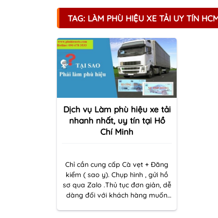
TAG: LÀM PHÙ HIỆU XE TẢI UY TÍN HC
Dịch vụ Làm phù hiệu xe tải
nhanh nhất, uy tín tại Hồ
Chí Minh
Chỉ cần cung cấp Cà vẹt + Đăng
kiểm ( sao y). Chụp hình , gửi hồ
sơ qua Zalo .Thủ tục đơn giản, dễ
dàng đối với khách hàng muốn
làm
phù hiệu
tại
Hồ Chí Minh.
LH:
090 678 3533