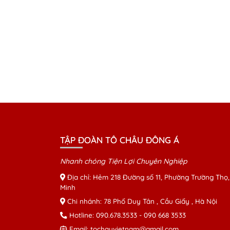
TẬP ĐOÀN TÔ CHÂU ĐÔNG Á
Nhanh chóng Tiện Lợi Chuyên Nghiệp
Địa chỉ: Hẻm 218 Đường số 11, Phường Trường Thọ,
Minh
Chi nhánh: 78 Phố Duy Tân , Cầu Giấy , Hà Nội
Hotline:
090.678.3533
-
090 668 3533
Email:
tochauvietnam@gmail.com