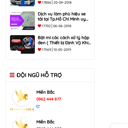
Tại Đồng Nai, Hồ Chí Minh
17886
20-09-2018
Dịch vụ làm phù hiệu xe
tải tại Tp.Hồ Chí Minh uy
tín
17702
06-06-2018
Bật mí các cách xử lý hộp
đen ( Thiết bị Định Vị) Khi
mất tín hiệu ?
17569
10-05-2019
ĐỘI NGŨ HỖ TRỢ
Miền Bắc
0962 444 877
Miền Bắc