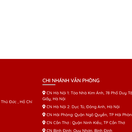
CHI NHÁNH VĂN PHÒNG
CN Hà Nội 1: Tòa Nhà Kim Ánh, 78 Phố Duy Tâ
Giấy, Hà Nội
 Thủ Đức , Hồ Chí
CN Hà Nội 2: Dục Tú, Đông Anh, Hà Nội
CN Hải Phòng: Quận Ngô Quyền, TP Hải Phòn
CN Cần Thơ : Quận Ninh Kiều, TP Cần Thơ
CN Bình Định: Quy Nhơn, Bình Định