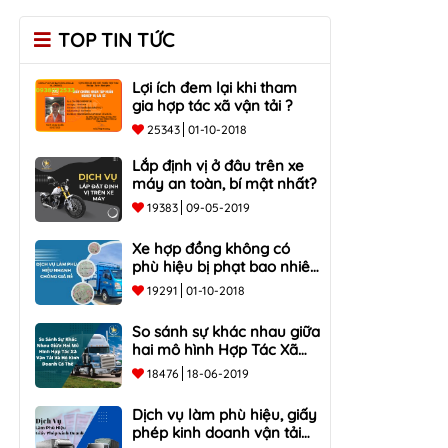
TOP TIN TỨC
Lợi ích đem lại khi tham
gia hợp tác xã vận tải ?
25343
01-10-2018
Lắp định vị ở đâu trên xe
máy an toàn, bí mật nhất?
19383
09-05-2019
Xe hợp đồng không có
phù hiệu bị phạt bao nhiêu
tiền?
19291
01-10-2018
So sánh sự khác nhau giữa
hai mô hình Hợp Tác Xã
Vận Tải và Hộ Kinh Doanh
18476
18-06-2019
Cá Thể
Dịch vụ làm phù hiệu, giấy
phép kinh doanh vận tải