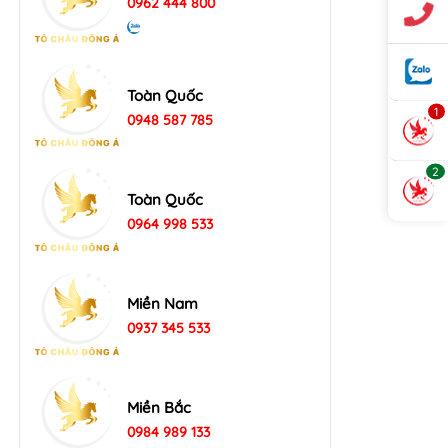
0962 444 800
Toàn Quốc
1
0948 587 785
2
Toàn Quốc
0964 998 533
Miền Nam
0937 345 533
Miền Bắc
0984 989 133