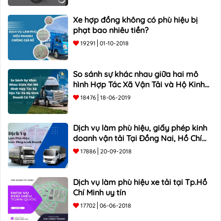
Xe hợp đồng không có phù hiệu bị
phạt bao nhiêu tiền?
19291
01-10-2018
So sánh sự khác nhau giữa hai mô
hình Hợp Tác Xã Vận Tải và Hộ Kinh
Doanh Cá Thể
18476
18-06-2019
Dịch vụ làm phù hiệu, giấy phép kinh
doanh vận tải Tại Đồng Nai, Hồ Chí
Minh
17886
20-09-2018
Dịch vụ làm phù hiệu xe tải tại Tp.Hồ
Chí Minh uy tín
17702
06-06-2018