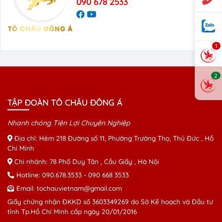
090 678 2533
1
2
TẬP ĐOÀN TÔ CHÂU ĐÔNG Á
Nhanh chóng Tiện Lợi Chuyên Nghiệp
Địa chỉ: Hẻm 218 Đường số 11, Phường Trường Thọ, Thủ Đức , Hồ
Chí Minh
Chi nhánh: 78 Phố Duy Tân , Cầu Giấy , Hà Nội
Hotline:
090.678.3533
-
090 668 3533
Email:
tochauvietnam@gmail.com
Giấy chứng nhận ĐKKD số 3603349269 do Sở Kế hoạch và Đầu tư
tỉnh Tp.Hồ Chí Minh cấp ngày 20/01/2016