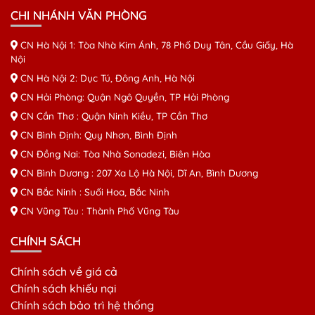
CHI NHÁNH VĂN PHÒNG
CN Hà Nội 1: Tòa Nhà Kim Ánh, 78 Phố Duy Tân, Cầu Giấy, Hà
Nội
CN Hà Nội 2: Dục Tú, Đông Anh, Hà Nội
CN Hải Phòng: Quận Ngô Quyền, TP Hải Phòng
CN Cần Thơ : Quận Ninh Kiều, TP Cần Thơ
CN Bình Định: Quy Nhơn, Bình Định
CN Đồng Nai: Tòa Nhà Sonadezi, Biên Hòa
CN Bình Dương : 207 Xa Lộ Hà Nội, Dĩ An, Bình Dương
CN Bắc Ninh : Suối Hoa, Bắc Ninh
CN Vũng Tàu : Thành Phố Vũng Tàu
CHÍNH SÁCH
Chính sách về giá cả
Chính sách khiếu nại
Chính sách bảo trì hệ thống