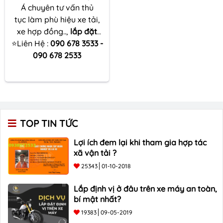
Á chuyên tư vấn thủ
tục làm phù hiệu xe tải,
xe hợp đồng..,
lắp đặt
⭐Liên Hệ :
định vị ô tô
090 678 3533 -
tại
Đồng Nai
nhanh chóng, thuận tiện,
090 678 2533
chuyên nghiệp
TOP TIN TỨC
Lợi ích đem lại khi tham gia hợp tác
xã vận tải ?
25343
01-10-2018
Lắp định vị ở đâu trên xe máy an toàn,
bí mật nhất?
19383
09-05-2019