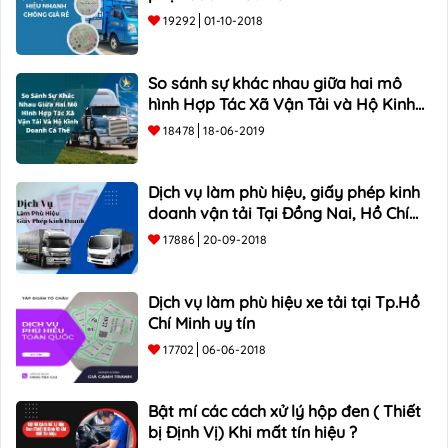
19292
01-10-2018
So sánh sự khác nhau giữa hai mô
hình Hợp Tác Xã Vận Tải và Hộ Kinh
Doanh Cá Thể
18478
18-06-2019
Dịch vụ làm phù hiệu, giấy phép kinh
doanh vận tải Tại Đồng Nai, Hồ Chí
Minh
17886
20-09-2018
Dịch vụ làm phù hiệu xe tải tại Tp.Hồ
Chí Minh uy tín
17702
06-06-2018
Bật mí các cách xử lý hộp đen ( Thiết
bị Định Vị) Khi mất tín hiệu ?