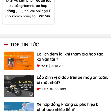
Dịch vụ làm
phù hiệu xe tải,
xe công-ten-nơ, xe hợp
đồng
,….uy tín, chi phí hợp lí
cho khách hàng tại
Bắc Ninh
. Hiệu quả tối ưu . Giảm thiểu
rủi ro pháp lý. Chi phí tối
thiểu. LH: 090 678 3533
TOP TIN TỨC
Lợi ích đem lại khi tham gia hợp tác
xã vận tải ?
25344
01-10-2018
Lắp định vị ở đâu trên xe máy an toàn,
bí mật nhất?
19383
09-05-2019
Xe hợp đồng không có phù hiệu bị
phạt bao nhiêu tiền?