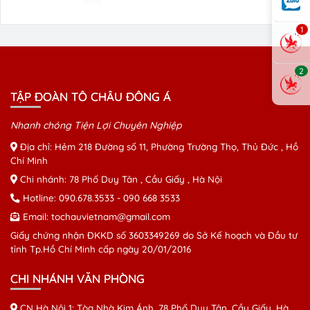
1
2
TẬP ĐOÀN TÔ CHÂU ĐÔNG Á
Nhanh chóng Tiện Lợi Chuyên Nghiệp
Địa chỉ: Hẻm 218 Đường số 11, Phường Trường Thọ, Thủ Đức , Hồ
Chí Minh
Chi nhánh: 78 Phố Duy Tân , Cầu Giấy , Hà Nội
Hotline:
090.678.3533
-
090 668 3533
Email:
tochauvietnam@gmail.com
Giấy chứng nhận ĐKKD số 3603349269 do Sở Kế hoạch và Đầu tư
tỉnh Tp.Hồ Chí Minh cấp ngày 20/01/2016
CHI NHÁNH VĂN PHÒNG
CN Hà Nội 1: Tòa Nhà Kim Ánh, 78 Phố Duy Tân, Cầu Giấy, Hà