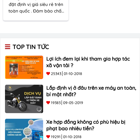
đặt định vị giá siêu rẻ trên
toàn quốc . Đảm bảo chất
lượng- Hiệu quả tối ưu –
Giá cả phải chăng. LH:
090
678 3533
TOP TIN TỨC
Lợi ích đem lại khi tham gia hợp tác
xã vận tải ?
25343
01-10-2018
Lắp định vị ở đâu trên xe máy an toàn,
bí mật nhất?
19383
09-05-2019
Xe hợp đồng không có phù hiệu bị
phạt bao nhiêu tiền?
19291
01-10-2018