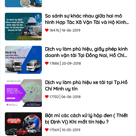
So sánh sự khác nhau giữa hai mô
hình Hợp Tác Xã Vận Tải và Hộ Kinh
Doanh Cá Thể
18476
18-06-2019
Dịch vụ làm phù hiệu, giấy phép kinh
doanh vận tải Tại Đồng Nai, Hồ Chí
Minh
17886
20-09-2018
Dịch vụ làm phù hiệu xe tải tại Tp.Hồ
Chí Minh uy tín
17702
06-06-2018
Bật mí các cách xử lý hộp đen ( Thiết
bị Định Vị) Khi mất tín hiệu ?
17569
10-05-2019