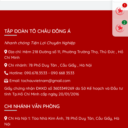
1
2
TẬP ĐOÀN TÔ CHÂU ĐÔNG Á
Nhanh chóng Tiện Lợi Chuyên Nghiệp
Địa chỉ: Hẻm 218 Đường số 11, Phường Trường Thọ, Thủ Đức , Hồ
Chí Minh
Chi nhánh: 78 Phố Duy Tân , Cầu Giấy , Hà Nội
Hotline:
090.678.3533
-
090 668 3533
Email:
tochauvietnam@gmail.com
Giấy chứng nhận ĐKKD số 3603349269 do Sở Kế hoạch và Đầu tư
tỉnh Tp.Hồ Chí Minh cấp ngày 20/01/2016
CHI NHÁNH VĂN PHÒNG
CN Hà Nội 1: Tòa Nhà Kim Ánh, 78 Phố Duy Tân, Cầu Giấy, Hà
Nội