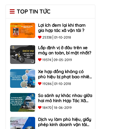
TOP TIN TỨC
Lợi ích đem lại khi tham
gia hợp tác xã vận tải ?
25338
01-10-2018
Lắp định vị ở đâu trên xe
máy an toàn, bí mật nhất?
19374
09-05-2019
Xe hợp đồng không có
phù hiệu bị phạt bao nhiêu
tiền?
19286
01-10-2018
So sánh sự khác nhau giữa
hai mô hình Hợp Tác Xã
Vận Tải và Hộ Kinh Doanh
18470
18-06-2019
Cá Thể
Dịch vụ làm phù hiệu, giấy
phép kinh doanh vận tải