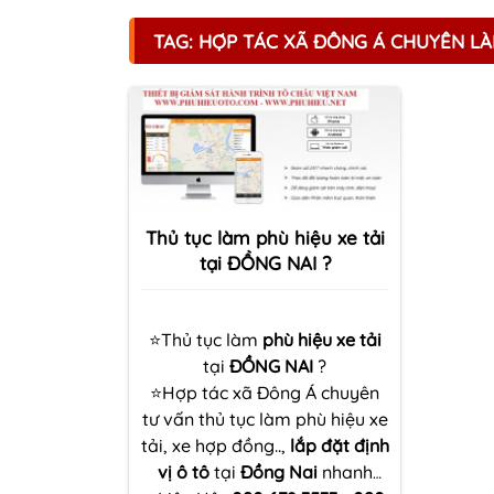
TAG: HỢP TÁC XÃ ĐÔNG Á CHUYÊN LÀ
Thủ tục làm phù hiệu xe tải
tại ĐỒNG NAI ?
⭐Thủ tục làm
phù hiệu xe tải
tại
ĐỒNG NAI
?
⭐Hợp tác xã Đông Á chuyên
tư vấn thủ tục làm phù hiệu xe
tải, xe hợp đồng..,
lắp đặt định
vị ô tô
tại
Đồng Nai
nhanh