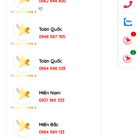
0962 444 800
Toàn Quốc
1
0948 587 785
2
Toàn Quốc
0964 998 533
Miền Nam
0937 345 533
Miền Bắc
0984 989 133