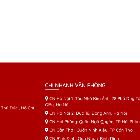
CHI NHÁNH VĂN PHÒNG
CN Hà Nội 1: Tòa Nhà Kim Ánh, 78 Phố Duy Tâ
Giấy, Hà Nội
 Thủ Đức , Hồ Chí
CN Hà Nội 2: Dục Tú, Đông Anh, Hà Nội
CN Hải Phòng: Quận Ngô Quyền, TP Hải Phòn
CN Cần Thơ : Quận Ninh Kiều, TP Cần Thơ
CN Bình Định: Quy Nhơn, Bình Định