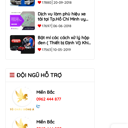
Tại Đồng Nai, Hồ Chí Minh
17880
20-09-2018
Dịch vụ làm phù hiệu xe
tải tại Tp.Hồ Chí Minh uy
tín
17697
06-06-2018
Bật mí các cách xử lý hộp
đen ( Thiết bị Định Vị) Khi
mất tín hiệu ?
17563
10-05-2019
ĐỘI NGŨ HỖ TRỢ
Miền Bắc
0962 444 877
Miền Bắc