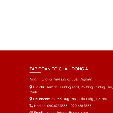
TẬP ĐOÀN TÔ CHÂU ĐÔNG Á
Nhanh chóng Tiện Lợi Chuyên Nghiệp
Địa chỉ: Hẻm 218 Đường số 11, Phường Trường Thọ,
Minh
Chi nhánh: 78 Phố Duy Tân , Cầu Giấy , Hà Nội
Hotline:
090.678.3533
-
090 668 3533
Email:
tochauvietnam@gmail.com