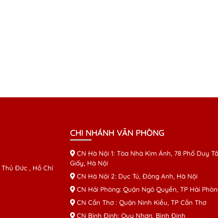
CHI NHÁNH VĂN PHÒNG
CN Hà Nội 1: Tòa Nhà Kim Ánh, 78 Phố Duy Tâ
Giấy, Hà Nội
 Thủ Đức , Hồ Chí
CN Hà Nội 2: Dục Tú, Đông Anh, Hà Nội
CN Hải Phòng: Quận Ngô Quyền, TP Hải Phòn
CN Cần Thơ : Quận Ninh Kiều, TP Cần Thơ
CN Bình Định: Quy Nhơn, Bình Định