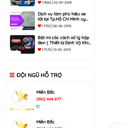
Tại Đồng Nai, Hồ Chí Minh
17886
20-09-2018
Dịch vụ làm phù hiệu xe
tải tại Tp.Hồ Chí Minh uy
tín
17702
06-06-2018
Bật mí các cách xử lý hộp
đen ( Thiết bị Định Vị) Khi
mất tín hiệu ?
17570
10-05-2019
ĐỘI NGŨ HỖ TRỢ
Miền Bắc
0962 444 877
Miền Bắc