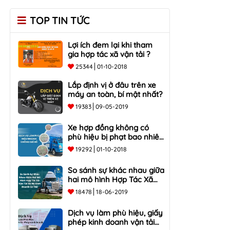
TOP TIN TỨC
Lợi ích đem lại khi tham
gia hợp tác xã vận tải ?
25344
01-10-2018
Lắp định vị ở đâu trên xe
máy an toàn, bí mật nhất?
19383
09-05-2019
Xe hợp đồng không có
phù hiệu bị phạt bao nhiêu
tiền?
19292
01-10-2018
So sánh sự khác nhau giữa
hai mô hình Hợp Tác Xã
Vận Tải và Hộ Kinh Doanh
18478
18-06-2019
Cá Thể
Dịch vụ làm phù hiệu, giấy
phép kinh doanh vận tải