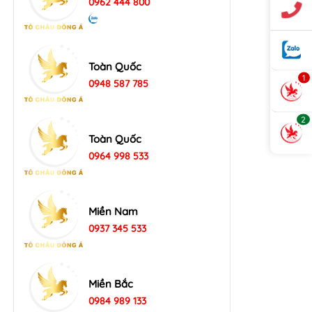
0962 444 800
Toàn Quốc
1
0948 587 785
2
Toàn Quốc
0964 998 533
Miền Nam
0937 345 533
Miền Bắc
0984 989 133