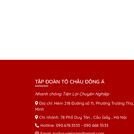
TẬP ĐOÀN TÔ CHÂU ĐÔNG Á
Nhanh chóng Tiện Lợi Chuyên Nghiệp
Địa chỉ: Hẻm 218 Đường số 11, Phường Trường Thọ,
Minh
Chi nhánh: 78 Phố Duy Tân , Cầu Giấy , Hà Nội
Hotline:
090.678.3533
-
090 668 3533
Email:
tochauvietnam@gmail.com