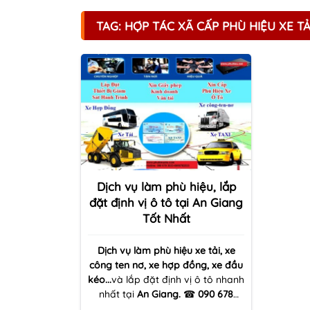
TAG: HỢP TÁC XÃ CẤP PHÙ HIỆU XE TẢ
Dịch vụ làm phù hiệu, lắp
đặt định vị ô tô tại An Giang
Tốt Nhất
Dịch vụ làm phù hiệu xe tải, xe
công ten nơ, xe hợp đồng, xe đầu
kéo...
và lắp đặt định vị ô tô
nhanh
nhất tại
An Giang.
☎
090 678
3533 ,
✰ Cam kết thời gian chỉ 03