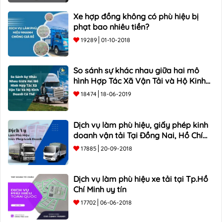
Xe hợp đồng không có phù hiệu bị
phạt bao nhiêu tiền?
19289
01-10-2018
So sánh sự khác nhau giữa hai mô
hình Hợp Tác Xã Vận Tải và Hộ Kinh
Doanh Cá Thể
18474
18-06-2019
Dịch vụ làm phù hiệu, giấy phép kinh
doanh vận tải Tại Đồng Nai, Hồ Chí
Minh
17885
20-09-2018
Dịch vụ làm phù hiệu xe tải tại Tp.Hồ
Chí Minh uy tín
17702
06-06-2018