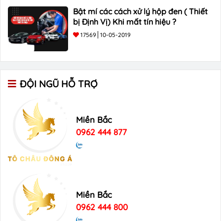
Bật mí các cách xử lý hộp đen ( Thiết
bị Định Vị) Khi mất tín hiệu ?
17569
10-05-2019
ĐỘI NGŨ HỖ TRỢ
Miền Bắc
0962 444 877
Miền Bắc
0962 444 800