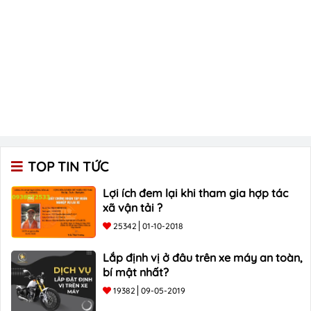
TOP TIN TỨC
Lợi ích đem lại khi tham gia hợp tác
xã vận tải ?
25342
01-10-2018
Lắp định vị ở đâu trên xe máy an toàn,
bí mật nhất?
19382
09-05-2019