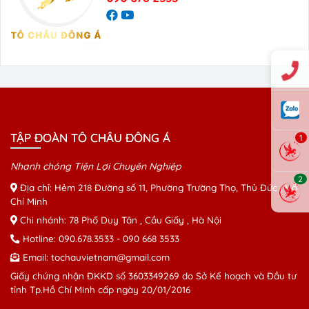
TẬP ĐOÀN TÔ CHÂU ĐÔNG Á
1
Nhanh chóng Tiện Lợi Chuyên Nghiệp
2
Địa chỉ: Hẻm 218 Đường số 11, Phường Trường Thọ, Thủ Đức , Hồ
Chí Minh
Chi nhánh: 78 Phố Duy Tân , Cầu Giấy , Hà Nội
Hotline:
090.678.3533
-
090 668 3533
Email:
tochauvietnam@gmail.com
Giấy chứng nhận ĐKKD số 3603349269 do Sở Kế hoạch và Đầu tư
tỉnh Tp.Hồ Chí Minh cấp ngày 20/01/2016