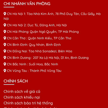
CHI NHÁNH VĂN PHÒNG
CN Hà Nội 1: Tòa Nhà Kim Ánh, 78 Phố Duy Tân, Cầu Giấy, Hà
Nội
CN Hà Nội 2: Dục Tú, Đông Anh, Hà Nội
CN Hải Phòng: Quận Ngô Quyền, TP Hải Phòng
CN Cần Thơ : Quận Ninh Kiều, TP Cần Thơ
CN Bình Định: Quy Nhơn, Bình Định
CN Đồng Nai: Tòa Nhà Sonadezi, Biên Hòa
CN Bình Dương : 207 Xa Lộ Hà Nội, Dĩ An, Bình Dương
CN Bắc Ninh : Suối Hoa, Bắc Ninh
CN Vũng Tàu : Thành Phố Vũng Tàu
CHÍNH SÁCH
Chính sách về giá cả
Chính sách khiếu nại
Chính sách bảo trì hệ thống