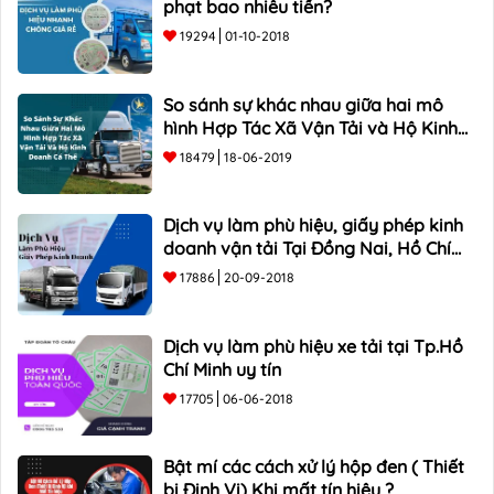
phạt bao nhiêu tiền?
19294
01-10-2018
So sánh sự khác nhau giữa hai mô
hình Hợp Tác Xã Vận Tải và Hộ Kinh
Doanh Cá Thể
18479
18-06-2019
Dịch vụ làm phù hiệu, giấy phép kinh
doanh vận tải Tại Đồng Nai, Hồ Chí
Minh
17886
20-09-2018
Dịch vụ làm phù hiệu xe tải tại Tp.Hồ
Chí Minh uy tín
17705
06-06-2018
Bật mí các cách xử lý hộp đen ( Thiết
bị Định Vị) Khi mất tín hiệu ?