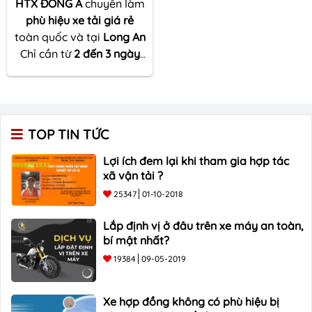
HTX ĐÔNG Á
chuyên làm
phù hiệu xe tải giá rẻ
toàn quốc và tại
Long An
Chỉ cần từ
2 đến 3 ngày
từ lúc nộp hồ sơ là quý
khách hàng đã có thể
nhận được phù hiệu xe
tải một cách nhanh
TOP TIN TỨC
chóng, ngoài ra giá trị
phù hiệu
của chúng tôi
Lợi ích đem lại khi tham gia hợp tác
lên đến thời gian lên tới
xã vận tải ?
07 năm. LH: 090 678 3533
25347
01-10-2018
- 090 668 3533
Lắp định vị ở đâu trên xe máy an toàn,
bí mật nhất?
19384
09-05-2019
Xe hợp đồng không có phù hiệu bị