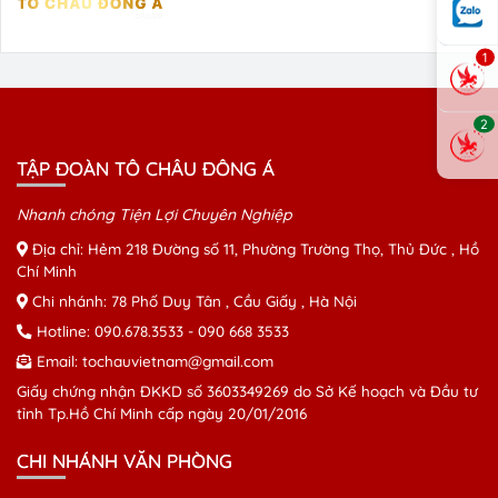
1
2
TẬP ĐOÀN TÔ CHÂU ĐÔNG Á
Nhanh chóng Tiện Lợi Chuyên Nghiệp
Địa chỉ: Hẻm 218 Đường số 11, Phường Trường Thọ, Thủ Đức , Hồ
Chí Minh
Chi nhánh: 78 Phố Duy Tân , Cầu Giấy , Hà Nội
Hotline:
090.678.3533
-
090 668 3533
Email:
tochauvietnam@gmail.com
Giấy chứng nhận ĐKKD số 3603349269 do Sở Kế hoạch và Đầu tư
tỉnh Tp.Hồ Chí Minh cấp ngày 20/01/2016
CHI NHÁNH VĂN PHÒNG