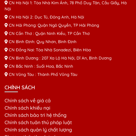
CN Hà Nội 1: Tòa Nhà Kim Ánh, 78 Phố Duy Tân, Cầu Giấy, Hà
Nội
CN Hà Nội 2: Dục Tú, Đông Anh, Hà Nội
CN Hải Phòng: Quận Ngô Quyền, TP Hải Phòng
CN Cần Thơ : Quận Ninh Kiều, TP Cần Thơ
CN Bình Định: Quy Nhơn, Bình Định
CN Đồng Nai: Tòa Nhà Sonadezi, Biên Hòa
CN Bình Dương : 207 Xa Lộ Hà Nội, Dĩ An, Bình Dương
CN Bắc Ninh : Suối Hoa, Bắc Ninh
CN Vũng Tàu : Thành Phố Vũng Tàu
CHÍNH SÁCH
Chính sách về giá cả
Chính sách khiếu nại
Chính sách bảo trì hệ thống
Chính sách tuân thủ pháp luật
Chính sách quản lý chất lượng