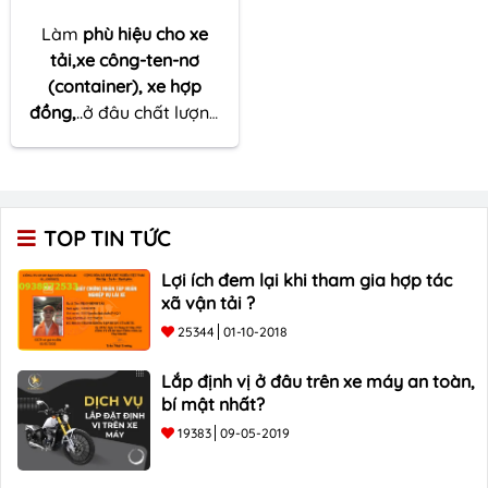
Làm
phù hiệu cho xe
tải,xe công-ten-nơ
(container), xe hợp
đồng,
..ở đâu chất lượng
hay làm ở đâu uy tín tại
Cao Bằng
đang là dịch
vụ mà nhiều người kinh
doanh vận tải đang quan
TOP TIN TỨC
tâm, hãy tham khảo tại
Tô Châu Group.
Lợi ích đem lại khi tham gia hợp tác
xã vận tải ?
25344
01-10-2018
Lắp định vị ở đâu trên xe máy an toàn,
bí mật nhất?
19383
09-05-2019