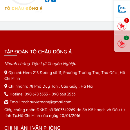
1
2
TẬP ĐOÀN TÔ CHÂU ĐÔNG Á
Nhanh chóng Tiện Lợi Chuyên Nghiệp
Địa chỉ: Hẻm 218 Đường số 11, Phường Trường Thọ, Thủ Đức , Hồ
Chí Minh
Chi nhánh: 78 Phố Duy Tân , Cầu Giấy , Hà Nội
Hotline:
090.678.3533
-
090 668 3533
Email:
tochauvietnam@gmail.com
Giấy chứng nhận ĐKKD số 3603349269 do Sở Kế hoạch và Đầu tư
tỉnh Tp.Hồ Chí Minh cấp ngày 20/01/2016
CHI NHÁNH VĂN PHÒNG