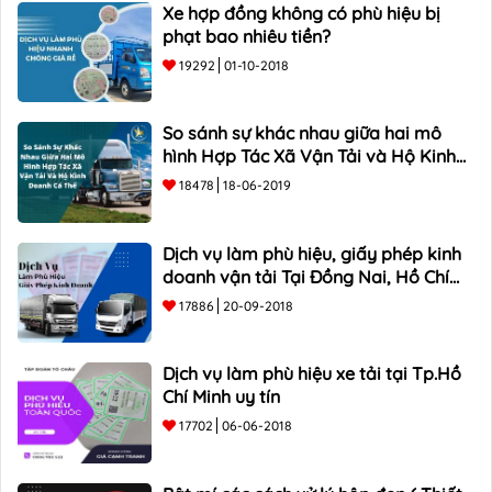
Xe hợp đồng không có phù hiệu bị
phạt bao nhiêu tiền?
19292
01-10-2018
So sánh sự khác nhau giữa hai mô
hình Hợp Tác Xã Vận Tải và Hộ Kinh
Doanh Cá Thể
18478
18-06-2019
Dịch vụ làm phù hiệu, giấy phép kinh
doanh vận tải Tại Đồng Nai, Hồ Chí
Minh
17886
20-09-2018
Dịch vụ làm phù hiệu xe tải tại Tp.Hồ
Chí Minh uy tín
17702
06-06-2018