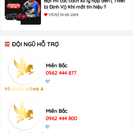
Bật mí các cách xử lý hộp đen ( Thiết
bị Định Vị) Khi mất tín hiệu ?
17570
10-05-2019
ĐỘI NGŨ HỖ TRỢ
Miền Bắc
0962 444 877
Miền Bắc
0962 444 800