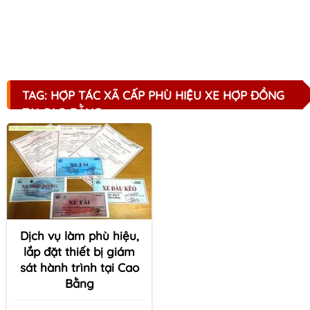
TAG: HỢP TÁC XÃ CẤP PHÙ HIỆU XE HỢP ĐỒNG
TẠI CAO BẰNG
Dịch vụ làm phù hiệu,
lắp đặt thiết bị giám
sát hành trình tại Cao
Bằng