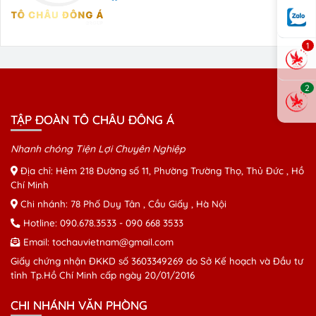
1
2
TẬP ĐOÀN TÔ CHÂU ĐÔNG Á
Nhanh chóng Tiện Lợi Chuyên Nghiệp
Địa chỉ: Hẻm 218 Đường số 11, Phường Trường Thọ, Thủ Đức , Hồ
Chí Minh
Chi nhánh: 78 Phố Duy Tân , Cầu Giấy , Hà Nội
Hotline:
090.678.3533
-
090 668 3533
Email:
tochauvietnam@gmail.com
Giấy chứng nhận ĐKKD số 3603349269 do Sở Kế hoạch và Đầu tư
tỉnh Tp.Hồ Chí Minh cấp ngày 20/01/2016
CHI NHÁNH VĂN PHÒNG