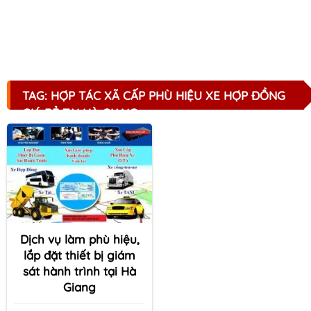
TAG: HỢP TÁC XÃ CẤP PHÙ HIỆU XE HỢP ĐỒNG
GIÁ RẺ TẠI HÀ GIANG
Dịch vụ làm phù hiệu,
lắp đặt thiết bị giám
sát hành trình tại Hà
Giang