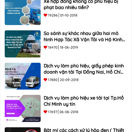
Xe hợp đồng không có phù hiệu bị
phạt bao nhiêu tiền?
19286
01-10-2018
So sánh sự khác nhau giữa hai mô
hình Hợp Tác Xã Vận Tải và Hộ Kinh
Doanh Cá Thể
18470
18-06-2019
Dịch vụ làm phù hiệu, giấy phép kinh
doanh vận tải Tại Đồng Nai, Hồ Chí
Minh
17880
20-09-2018
Dịch vụ làm phù hiệu xe tải tại Tp.Hồ
Chí Minh uy tín
17697
06-06-2018
Bật mí các cách xử lý hộp đen ( Thiết