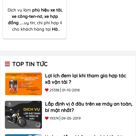
Dịch vụ làm
phù hiệu xe tải,
xe công-ten-nơ, xe hợp
đồng
,….uy tín, chi phí hợp lí
cho khách hàng tại
Hà
Giang
. Hiệu quả tối ưu .
Giảm thiểu rủi ro pháp lý.
Chi phí tối thiểu . LH: 090 678
3533
TOP TIN TỨC
Lợi ích đem lại khi tham gia hợp tác
xã vận tải ?
25338
01-10-2018
Lắp định vị ở đâu trên xe máy an toàn,
bí mật nhất?
19374
09-05-2019