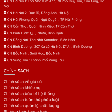
CN Hà Nội 1: Tòa Nhà Kim Ánh, 78 Phố Duy Tân, Cầu Giấy, Hà
Nội
CN Hà Nội 2: Dục Tú, Đông Anh, Hà Nội
CN Hải Phòng: Quận Ngô Quyền, TP Hải Phòng
CN Cần Thơ : Quận Ninh Kiều, TP Cần Thơ
CN Bình Định: Quy Nhơn, Bình Định
CN Đồng Nai: Tòa Nhà Sonadezi, Biên Hòa
CN Bình Dương : 207 Xa Lộ Hà Nội, Dĩ An, Bình Dương
CN Bắc Ninh : Suối Hoa, Bắc Ninh
CN Vũng Tàu : Thành Phố Vũng Tàu
CHÍNH SÁCH
Chính sách về giá cả
Chính sách khiếu nại
Chính sách bảo trì hệ thống
Chính sách tuân thủ pháp luật
Chính sách quản lý chất lượng
Phương thức thanh toán