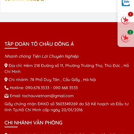
1
2
TẬP ĐOÀN TÔ CHÂU ĐÔNG Á
Nhanh chóng Tiện Lợi Chuyên Nghiệp
Địa chỉ: Hẻm 218 Đường số 11, Phường Trường Thọ, Thủ Đức , Hồ
Chí Minh
Chi nhánh: 78 Phố Duy Tân , Cầu Giấy , Hà Nội
Hotline:
090.678.3533
-
090 668 3533
Email:
tochauvietnam@gmail.com
Giấy chứng nhận ĐKKD số 3603349269 do Sở Kế hoạch và Đầu tư
tỉnh Tp.Hồ Chí Minh cấp ngày 20/01/2016
CHI NHÁNH VĂN PHÒNG