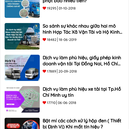
phạt bao nhiêu tiền?
19295
01-10-2018
So sánh sự khác nhau giữa hai mô
hình Hợp Tác Xã Vận Tải và Hộ Kinh
Doanh Cá Thể
18482
18-06-2019
Dịch vụ làm phù hiệu, giấy phép kinh
doanh vận tải Tại Đồng Nai, Hồ Chí
Minh
17889
20-09-2018
Dịch vụ làm phù hiệu xe tải tại Tp.Hồ
Chí Minh uy tín
17710
06-06-2018
Bật mí các cách xử lý hộp đen ( Thiết
bị Định Vị) Khi mất tín hiệu ?