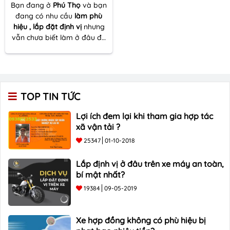
Bạn đang ở
Phú Thọ
và bạn
đang có nhu cầu
làm phù
hiệu , lắp đặt định vị
nhưng
vẫn chưa biết làm ở đâu để
đảm bảo chất lượng , uy tín
. Hãy đến với
Tô Châu
Group
để có được dịch vụ
tốt nhất !
TOP TIN TỨC
Lợi ích đem lại khi tham gia hợp tác
xã vận tải ?
25347
01-10-2018
Lắp định vị ở đâu trên xe máy an toàn,
bí mật nhất?
19384
09-05-2019
Xe hợp đồng không có phù hiệu bị