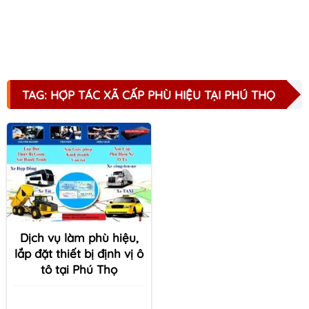
TAG: HỢP TÁC XÃ CẤP PHÙ HIỆU TẠI PHÚ THỌ
Dịch vụ làm phù hiệu,
lắp đặt thiết bị định vị ô
tô tại Phú Thọ