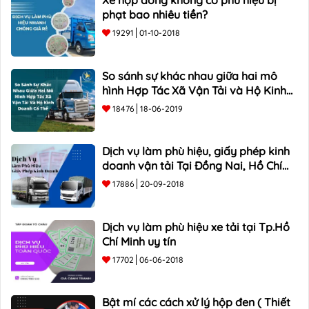
Xe hợp đồng không có phù hiệu bị
phạt bao nhiêu tiền?
19291
01-10-2018
So sánh sự khác nhau giữa hai mô
hình Hợp Tác Xã Vận Tải và Hộ Kinh
Doanh Cá Thể
18476
18-06-2019
Dịch vụ làm phù hiệu, giấy phép kinh
doanh vận tải Tại Đồng Nai, Hồ Chí
Minh
17886
20-09-2018
Dịch vụ làm phù hiệu xe tải tại Tp.Hồ
Chí Minh uy tín
17702
06-06-2018
Bật mí các cách xử lý hộp đen ( Thiết