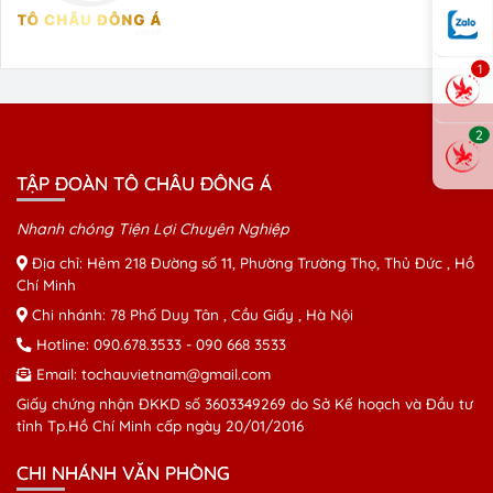
1
2
TẬP ĐOÀN TÔ CHÂU ĐÔNG Á
Nhanh chóng Tiện Lợi Chuyên Nghiệp
Địa chỉ: Hẻm 218 Đường số 11, Phường Trường Thọ, Thủ Đức , Hồ
Chí Minh
Chi nhánh: 78 Phố Duy Tân , Cầu Giấy , Hà Nội
Hotline:
090.678.3533
-
090 668 3533
Email:
tochauvietnam@gmail.com
Giấy chứng nhận ĐKKD số 3603349269 do Sở Kế hoạch và Đầu tư
tỉnh Tp.Hồ Chí Minh cấp ngày 20/01/2016
CHI NHÁNH VĂN PHÒNG