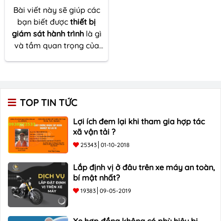
Bài viết này sẽ giúp các
bạn biết được
thiết bị
giám sát hành trình
là gì
và tầm quan trọng của
nó. Những thông tin dưới
đây dựa theo các thiết bị
trên thị trường và thông
tư do bộ GTVT ban hành,
TOP TIN TỨC
để hiểu rõ hơn về tầm
quan trọng của
thiết bị
Lợi ích đem lại khi tham gia hợp tác
giám sát hành trình,
các
xã vận tải ?
bạn có thể liên hệ
25343
01-10-2018
0906783533
, đường dây
hỗ trợ của
TÔ CHÂU
để
Lắp định vị ở đâu trên xe máy an toàn,
được tư vấn.
bí mật nhất?
19383
09-05-2019