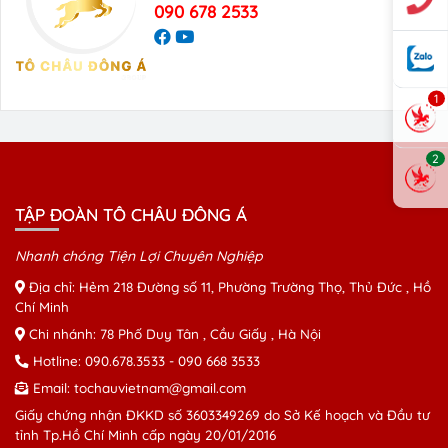
090 678 2533
1
2
TẬP ĐOÀN TÔ CHÂU ĐÔNG Á
Nhanh chóng Tiện Lợi Chuyên Nghiệp
Địa chỉ: Hẻm 218 Đường số 11, Phường Trường Thọ, Thủ Đức , Hồ
Chí Minh
Chi nhánh: 78 Phố Duy Tân , Cầu Giấy , Hà Nội
Hotline:
090.678.3533
-
090 668 3533
Email:
tochauvietnam@gmail.com
Giấy chứng nhận ĐKKD số 3603349269 do Sở Kế hoạch và Đầu tư
tỉnh Tp.Hồ Chí Minh cấp ngày 20/01/2016