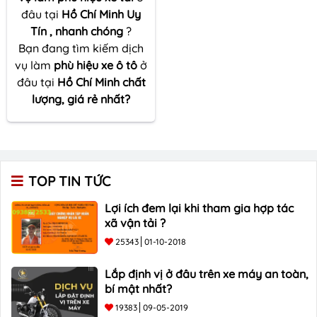
đâu tại
Hồ Chí Minh Uy
Tín , nhanh chóng
?
Bạn đang tìm kiếm dịch
vụ làm
phù hiệu xe ô tô
ở
đâu tại
Hồ Chí Minh chất
lượng, giá rẻ nhất?
TOP TIN TỨC
Lợi ích đem lại khi tham gia hợp tác
xã vận tải ?
25343
01-10-2018
Lắp định vị ở đâu trên xe máy an toàn,
bí mật nhất?
19383
09-05-2019