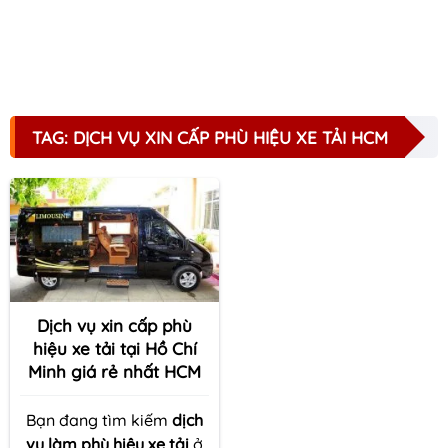
TAG: DỊCH VỤ XIN CẤP PHÙ HIỆU XE TẢI HCM
Dịch vụ xin cấp phù
hiệu xe tải tại Hồ Chí
Minh giá rẻ nhất HCM
Bạn đang tìm kiếm
dịch
vụ làm phù hiệu xe tải
ở