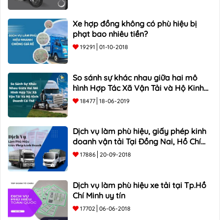
Xe hợp đồng không có phù hiệu bị
phạt bao nhiêu tiền?
19291
01-10-2018
So sánh sự khác nhau giữa hai mô
hình Hợp Tác Xã Vận Tải và Hộ Kinh
Doanh Cá Thể
18477
18-06-2019
Dịch vụ làm phù hiệu, giấy phép kinh
doanh vận tải Tại Đồng Nai, Hồ Chí
Minh
17886
20-09-2018
Dịch vụ làm phù hiệu xe tải tại Tp.Hồ
Chí Minh uy tín
17702
06-06-2018