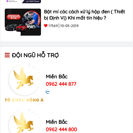
Bật mí các cách xử lý hộp đen ( Thiết
bị Định Vị) Khi mất tín hiệu ?
17569
10-05-2019
ĐỘI NGŨ HỖ TRỢ
Miền Bắc
0962 444 877
Miền Bắc
0962 444 800