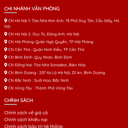
CHI NHÁNH VĂN PHÒNG
CN Hà Nội 1: Tòa Nhà Kim Ánh, 78 Phố Duy Tân, Cầu Giấy, Hà
Nội
CN Hà Nội 2: Dục Tú, Đông Anh, Hà Nội
CN Hải Phòng: Quận Ngô Quyền, TP Hải Phòng
CN Cần Thơ : Quận Ninh Kiều, TP Cần Thơ
CN Bình Định: Quy Nhơn, Bình Định
CN Đồng Nai: Tòa Nhà Sonadezi, Biên Hòa
CN Bình Dương : 207 Xa Lộ Hà Nội, Dĩ An, Bình Dương
CN Bắc Ninh : Suối Hoa, Bắc Ninh
CN Vũng Tàu : Thành Phố Vũng Tàu
CHÍNH SÁCH
Chính sách về giá cả
Chính sách khiếu nại
Chính sách bảo trì hệ thống