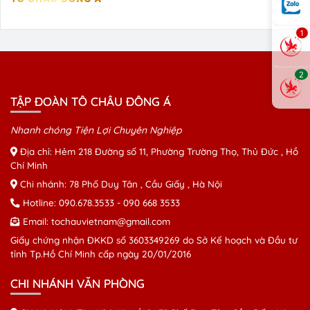
1
2
TẬP ĐOÀN TÔ CHÂU ĐÔNG Á
Nhanh chóng Tiện Lợi Chuyên Nghiệp
Địa chỉ: Hẻm 218 Đường số 11, Phường Trường Thọ, Thủ Đức , Hồ
Chí Minh
Chi nhánh: 78 Phố Duy Tân , Cầu Giấy , Hà Nội
Hotline:
090.678.3533
-
090 668 3533
Email:
tochauvietnam@gmail.com
Giấy chứng nhận ĐKKD số 3603349269 do Sở Kế hoạch và Đầu tư
tỉnh Tp.Hồ Chí Minh cấp ngày 20/01/2016
CHI NHÁNH VĂN PHÒNG