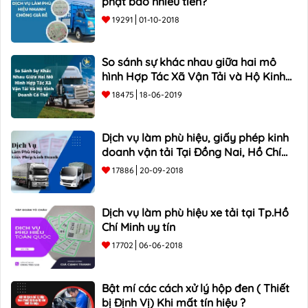
phạt bao nhiêu tiền?
19291
01-10-2018
So sánh sự khác nhau giữa hai mô
hình Hợp Tác Xã Vận Tải và Hộ Kinh
Doanh Cá Thể
18475
18-06-2019
Dịch vụ làm phù hiệu, giấy phép kinh
doanh vận tải Tại Đồng Nai, Hồ Chí
Minh
17886
20-09-2018
Dịch vụ làm phù hiệu xe tải tại Tp.Hồ
Chí Minh uy tín
17702
06-06-2018
Bật mí các cách xử lý hộp đen ( Thiết
bị Định Vị) Khi mất tín hiệu ?