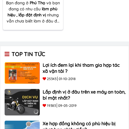
Bạn đang ở
Phú Thọ
và bạn
đang có nhu cầu
làm phù
hiệu , lắp đặt định vị
nhưng
vẫn chưa biết làm ở đâu để
đảm bảo chất lượng , uy tín
. Hãy đến với
Tô Châu
Group
để có được dịch vụ
tốt nhất !
TOP TIN TỨC
Lợi ích đem lại khi tham gia hợp tác
xã vận tải ?
25343
01-10-2018
Lắp định vị ở đâu trên xe máy an toàn,
bí mật nhất?
19383
09-05-2019
Xe hợp đồng không có phù hiệu bị