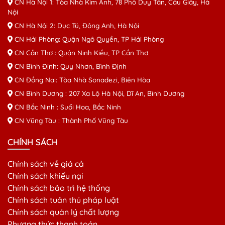
CN Hà Nội 1: Tòa Nhà Kim Ánh, 78 Phố Duy Tân, Cầu Giấy, Hà
Nội
CN Hà Nội 2: Dục Tú, Đông Anh, Hà Nội
CN Hải Phòng: Quận Ngô Quyền, TP Hải Phòng
CN Cần Thơ : Quận Ninh Kiều, TP Cần Thơ
CN Bình Định: Quy Nhơn, Bình Định
CN Đồng Nai: Tòa Nhà Sonadezi, Biên Hòa
CN Bình Dương : 207 Xa Lộ Hà Nội, Dĩ An, Bình Dương
CN Bắc Ninh : Suối Hoa, Bắc Ninh
CN Vũng Tàu : Thành Phố Vũng Tàu
CHÍNH SÁCH
Chính sách về giá cả
Chính sách khiếu nại
Chính sách bảo trì hệ thống
Chính sách tuân thủ pháp luật
Chính sách quản lý chất lượng
Phương thức thanh toán