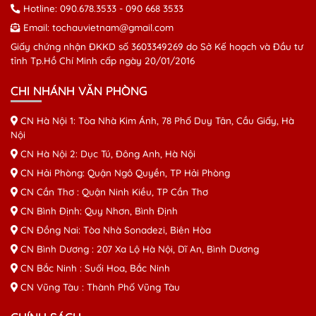
Hotline:
090.678.3533
-
090 668 3533
Email:
tochauvietnam@gmail.com
Giấy chứng nhận ĐKKD số 3603349269 do Sở Kế hoạch và Đầu tư
tỉnh Tp.Hồ Chí Minh cấp ngày 20/01/2016
CHI NHÁNH VĂN PHÒNG
CN Hà Nội 1: Tòa Nhà Kim Ánh, 78 Phố Duy Tân, Cầu Giấy, Hà
Nội
CN Hà Nội 2: Dục Tú, Đông Anh, Hà Nội
CN Hải Phòng: Quận Ngô Quyền, TP Hải Phòng
CN Cần Thơ : Quận Ninh Kiều, TP Cần Thơ
CN Bình Định: Quy Nhơn, Bình Định
CN Đồng Nai: Tòa Nhà Sonadezi, Biên Hòa
CN Bình Dương : 207 Xa Lộ Hà Nội, Dĩ An, Bình Dương
CN Bắc Ninh : Suối Hoa, Bắc Ninh
CN Vũng Tàu : Thành Phố Vũng Tàu