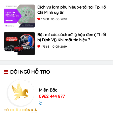
Dịch vụ làm phù hiệu xe tải tại Tp.Hồ
Chí Minh uy tín
17700
06-06-2018
Bật mí các cách xử lý hộp đen ( Thiết
bị Định Vị) Khi mất tín hiệu ?
17566
10-05-2019
ĐỘI NGŨ HỖ TRỢ
Miền Bắc
0962 444 877