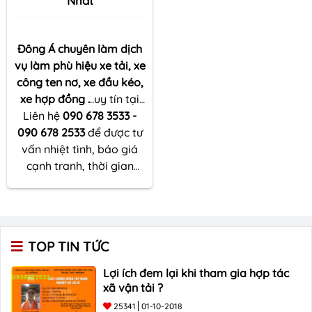
Nhất
Đông Á chuyên làm dịch
vụ làm phù hiệu xe tải, xe
công ten nơ, xe đầu kéo,
xe hợp đồng .
..uy tín tại
Hải Phòng
Liên hệ
090 678 3533 -
, với chi phí
090 678 2533
hợp lý cho khách hàng
để được tư
tại
vấn nhiệt tình, báo giá
Hải Phòng.
Chi phí tối
cạnh tranh, thời gian
thiểu. Nhanh chóng
nhất Giảm thiểu rủi ro
nhanh chóng
pháp lý. Hiệu quả tối ưu
cho quý khách hàng
TOP TIN TỨC
Lợi ích đem lại khi tham gia hợp tác
xã vận tải ?
25341
01-10-2018