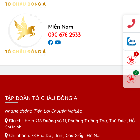
Miền Nam
090 678 2533
1
2
TẬP ĐOÀN TÔ CHÂU ĐÔNG Á
Nhanh chóng Tiện Lợi Chuyên Nghiệp
Địa chỉ: Hẻm 218 Đường số 11, Phường Trường Thọ, Thủ Đức , Hồ
Chí Minh
Chi nhánh: 78 Phố Duy Tân , Cầu Giấy , Hà Nội