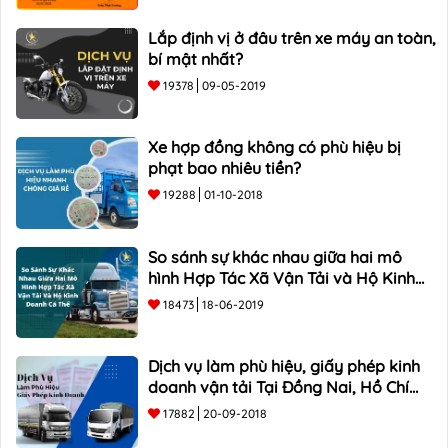
Lắp định vị ở đâu trên xe máy an toàn,
bí mật nhất?
19378
09-05-2019
Xe hợp đồng không có phù hiệu bị
phạt bao nhiêu tiền?
19288
01-10-2018
So sánh sự khác nhau giữa hai mô
hình Hợp Tác Xã Vận Tải và Hộ Kinh
Doanh Cá Thể
18473
18-06-2019
Dịch vụ làm phù hiệu, giấy phép kinh
doanh vận tải Tại Đồng Nai, Hồ Chí
Minh
17882
20-09-2018