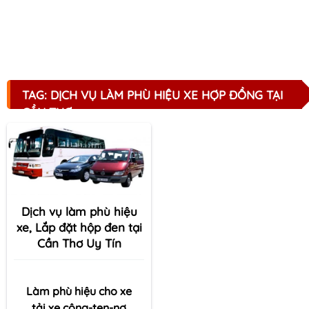
TAG: DỊCH VỤ LÀM PHÙ HIỆU XE HỢP ĐỒNG TẠI
CẦN THƠ
Dịch vụ làm phù hiệu
xe, Lắp đặt hộp đen tại
Cần Thơ Uy Tín
Làm phù hiệu cho xe
tải,xe công-ten-nơ