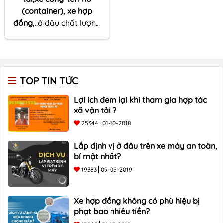
(container), xe hợp
đồng
,..ở đâu chất lượng
hay làm ở đâu uy tín tại
Cần Thơ
đang là dịch vụ
mà nhiều người kinh
doanh vận tải đang quan
TOP TIN TỨC
tâm, hãy tham khảo tại
Tô Châu Group.
Lợi ích đem lại khi tham gia hợp tác
xã vận tải ?
25344
01-10-2018
Lắp định vị ở đâu trên xe máy an toàn,
bí mật nhất?
19383
09-05-2019
Xe hợp đồng không có phù hiệu bị
phạt bao nhiêu tiền?