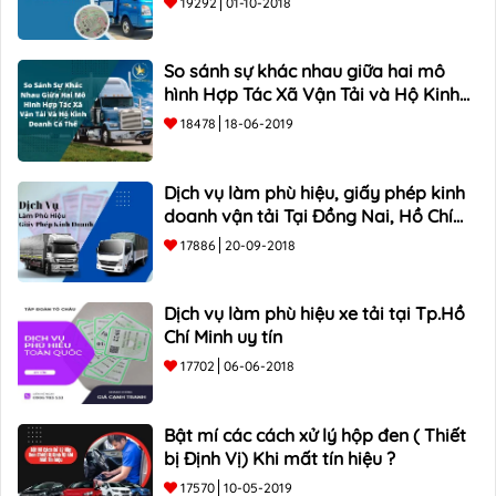
19292
01-10-2018
So sánh sự khác nhau giữa hai mô
hình Hợp Tác Xã Vận Tải và Hộ Kinh
Doanh Cá Thể
18478
18-06-2019
Dịch vụ làm phù hiệu, giấy phép kinh
doanh vận tải Tại Đồng Nai, Hồ Chí
Minh
17886
20-09-2018
Dịch vụ làm phù hiệu xe tải tại Tp.Hồ
Chí Minh uy tín
17702
06-06-2018
Bật mí các cách xử lý hộp đen ( Thiết
bị Định Vị) Khi mất tín hiệu ?
17570
10-05-2019