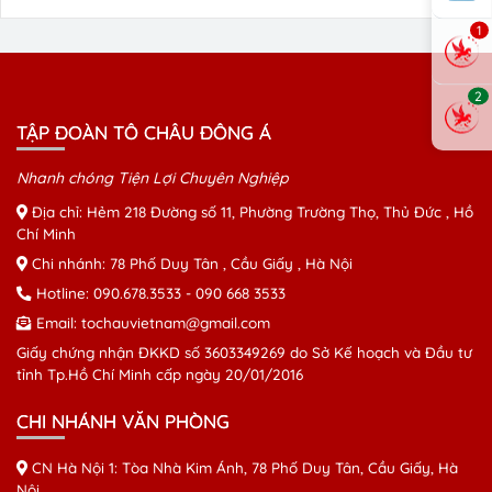
1
2
TẬP ĐOÀN TÔ CHÂU ĐÔNG Á
Nhanh chóng Tiện Lợi Chuyên Nghiệp
Địa chỉ: Hẻm 218 Đường số 11, Phường Trường Thọ, Thủ Đức , Hồ
Chí Minh
Chi nhánh: 78 Phố Duy Tân , Cầu Giấy , Hà Nội
Hotline:
090.678.3533
-
090 668 3533
Email:
tochauvietnam@gmail.com
Giấy chứng nhận ĐKKD số 3603349269 do Sở Kế hoạch và Đầu tư
tỉnh Tp.Hồ Chí Minh cấp ngày 20/01/2016
CHI NHÁNH VĂN PHÒNG
CN Hà Nội 1: Tòa Nhà Kim Ánh, 78 Phố Duy Tân, Cầu Giấy, Hà
Nội