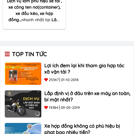
Dịch vụ làm phù hiệu xe tải ,
xe công ten nơ(container),
xe đầu kéo, xe hợp
đồng...
nhanh nhất tại
Lâm
Đồng.
☎
090 678 3533
, ✰
Cam kết thời gian chỉ 03
ngày, ✅ Tư vấn tận tình chu
đáo, báo giá cạnh tranh.
TOP TIN TỨC
Lợi ích đem lại khi tham gia hợp tác
xã vận tải ?
25347
01-10-2018
Lắp định vị ở đâu trên xe máy an toàn,
bí mật nhất?
19384
09-05-2019
Xe hợp đồng không có phù hiệu bị
phạt bao nhiêu tiền?