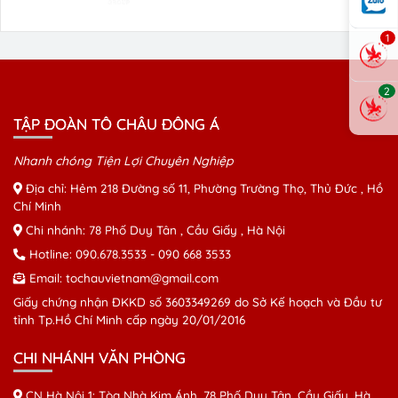
1
2
TẬP ĐOÀN TÔ CHÂU ĐÔNG Á
Nhanh chóng Tiện Lợi Chuyên Nghiệp
Địa chỉ: Hẻm 218 Đường số 11, Phường Trường Thọ, Thủ Đức , Hồ
Chí Minh
Chi nhánh: 78 Phố Duy Tân , Cầu Giấy , Hà Nội
Hotline:
090.678.3533
-
090 668 3533
Email:
tochauvietnam@gmail.com
Giấy chứng nhận ĐKKD số 3603349269 do Sở Kế hoạch và Đầu tư
tỉnh Tp.Hồ Chí Minh cấp ngày 20/01/2016
CHI NHÁNH VĂN PHÒNG
CN Hà Nội 1: Tòa Nhà Kim Ánh, 78 Phố Duy Tân, Cầu Giấy, Hà