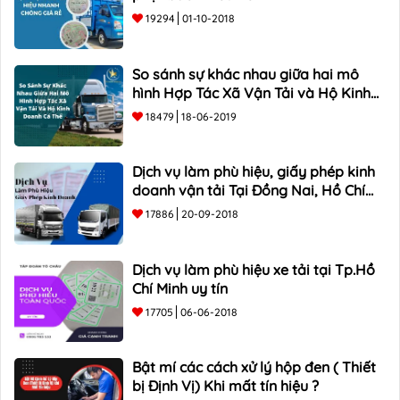
19294
01-10-2018
So sánh sự khác nhau giữa hai mô
hình Hợp Tác Xã Vận Tải và Hộ Kinh
Doanh Cá Thể
18479
18-06-2019
Dịch vụ làm phù hiệu, giấy phép kinh
doanh vận tải Tại Đồng Nai, Hồ Chí
Minh
17886
20-09-2018
Dịch vụ làm phù hiệu xe tải tại Tp.Hồ
Chí Minh uy tín
17705
06-06-2018
Bật mí các cách xử lý hộp đen ( Thiết
bị Định Vị) Khi mất tín hiệu ?