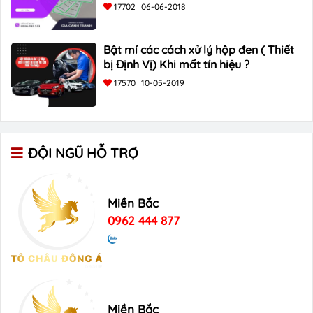
17702
06-06-2018
Bật mí các cách xử lý hộp đen ( Thiết
bị Định Vị) Khi mất tín hiệu ?
17570
10-05-2019
ĐỘI NGŨ HỖ TRỢ
Miền Bắc
0962 444 877
Miền Bắc