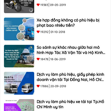
19383
09-05-2019
Xe hợp đồng không có phù hiệu bị
phạt bao nhiêu tiền?
19292
01-10-2018
So sánh sự khác nhau giữa hai mô
hình Hợp Tác Xã Vận Tải và Hộ Kinh
Doanh Cá Thể
18478
18-06-2019
Dịch vụ làm phù hiệu, giấy phép kinh
doanh vận tải Tại Đồng Nai, Hồ Chí
Minh
17886
20-09-2018
Dịch vụ làm phù hiệu xe tải tại Tp.Hồ
Chí Minh uy tín