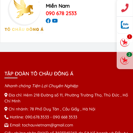
Miền Nam
090 678 2533
1
2
TẬP ĐOÀN TÔ CHÂU ĐÔNG Á
Nhanh chóng Tiện Lợi Chuyên Nghiệp
Địa chỉ: Hẻm 218 Đường số 11, Phường Trường Thọ, Thủ Đức , Hồ
Chí Minh
Chi nhánh: 78 Phố Duy Tân , Cầu Giấy , Hà Nội
Hotline:
090.678.3533
-
090 668 3533
Email:
tochauvietnam@gmail.com
Giấy chứng nhận ĐKKD số 3603349269 do Sở Kế hoạch và Đầu tư