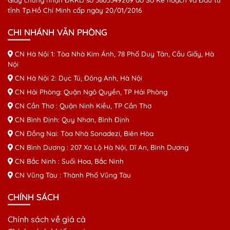
tỉnh Tp.Hồ Chí Minh cấp ngày 20/01/2016
CHI NHÁNH VĂN PHÒNG
CN Hà Nội 1: Tòa Nhà Kim Ánh, 78 Phố Duy Tân, Cầu Giấy, Hà
Nội
CN Hà Nội 2: Dục Tú, Đông Anh, Hà Nội
CN Hải Phòng: Quận Ngô Quyền, TP Hải Phòng
CN Cần Thơ : Quận Ninh Kiều, TP Cần Thơ
CN Bình Định: Quy Nhơn, Bình Định
CN Đồng Nai: Tòa Nhà Sonadezi, Biên Hòa
CN Bình Dương : 207 Xa Lộ Hà Nội, Dĩ An, Bình Dương
CN Bắc Ninh : Suối Hoa, Bắc Ninh
CN Vũng Tàu : Thành Phố Vũng Tàu
CHÍNH SÁCH
Chính sách về giá cả