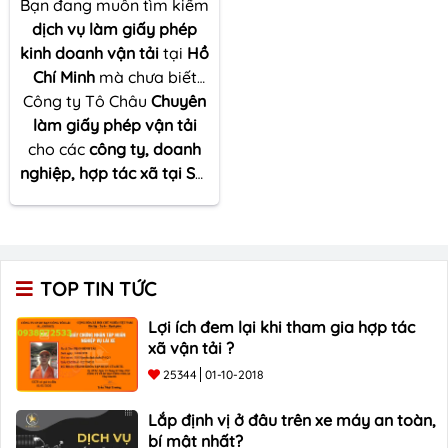
Bạn đang muốn tìm kiếm
dịch vụ làm giấy phép
kinh doanh vận tải
tại
Hồ
Chí Minh
mà chưa biết
Công ty Tô Châu
tìm kiếm ở đâu?
Chuyên
làm giấy phép vận tải
cho các
công ty, doanh
nghiệp, hợp tác xã tại Sài
Gòn
uy tín, chuyên
nghiệp nhất.
TOP TIN TỨC
Lợi ích đem lại khi tham gia hợp tác
xã vận tải ?
25344
01-10-2018
Lắp định vị ở đâu trên xe máy an toàn,
bí mật nhất?