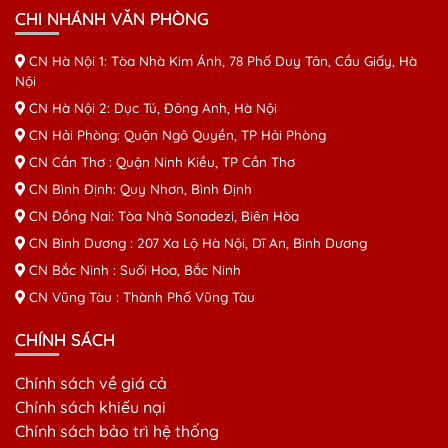
CHI NHÁNH VĂN PHÒNG
CN Hà Nội 1: Tòa Nhà Kim Ánh, 78 Phố Duy Tân, Cầu Giấy, Hà
Nội
CN Hà Nội 2: Dục Tú, Đông Anh, Hà Nội
CN Hải Phòng: Quận Ngô Quyền, TP Hải Phòng
CN Cần Thơ : Quận Ninh Kiều, TP Cần Thơ
CN Bình Định: Quy Nhơn, Bình Định
CN Đồng Nai: Tòa Nhà Sonadezi, Biên Hòa
CN Bình Dương : 207 Xa Lộ Hà Nội, Dĩ An, Bình Dương
CN Bắc Ninh : Suối Hoa, Bắc Ninh
CN Vũng Tàu : Thành Phố Vũng Tàu
CHÍNH SÁCH
Chính sách về giá cả
Chính sách khiếu nại
Chính sách bảo trì hệ thống