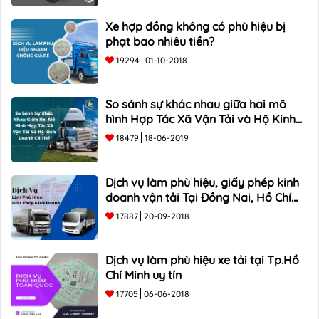
Xe hợp đồng không có phù hiệu bị
phạt bao nhiêu tiền?
19294
01-10-2018
So sánh sự khác nhau giữa hai mô
hình Hợp Tác Xã Vận Tải và Hộ Kinh
Doanh Cá Thể
18479
18-06-2019
Dịch vụ làm phù hiệu, giấy phép kinh
doanh vận tải Tại Đồng Nai, Hồ Chí
Minh
17887
20-09-2018
Dịch vụ làm phù hiệu xe tải tại Tp.Hồ
Chí Minh uy tín
17705
06-06-2018