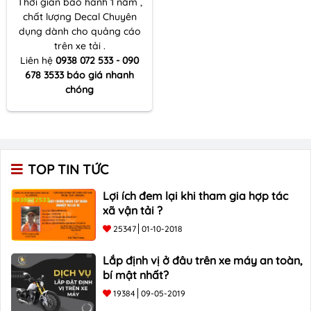
Thời gian bảo hành 1 năm ,
chất lượng Decal Chuyên
dụng dành cho quảng cáo
trên xe tải .
Liên hệ
0938 072 533 - 090
678 3533 báo giá nhanh
chóng
TOP TIN TỨC
Lợi ích đem lại khi tham gia hợp tác
xã vận tải ?
25347
01-10-2018
Lắp định vị ở đâu trên xe máy an toàn,
bí mật nhất?
19384
09-05-2019