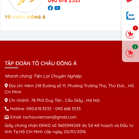
090 678 2533
1
2
TẬP ĐOÀN TÔ CHÂU ĐÔNG Á
Nhanh chóng Tiện Lợi Chuyên Nghiệp
Địa chỉ: Hẻm 218 Đường số 11, Phường Trường Thọ, Thủ Đức , Hồ
Chí Minh
Chi nhánh: 78 Phố Duy Tân , Cầu Giấy , Hà Nội
Hotline:
090.678.3533
-
090 668 3533
Email:
tochauvietnam@gmail.com
Giấy chứng nhận ĐKKD số 3603349269 do Sở Kế hoạch và Đầu tư
tỉnh Tp.Hồ Chí Minh cấp ngày 20/01/2016